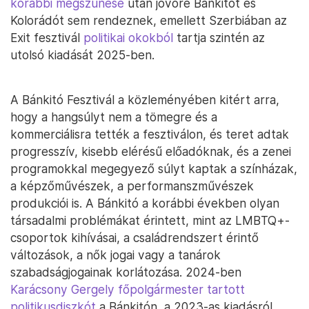
korábbi megszűnése
után jövőre Bánkitót és
Kolorádót sem rendeznek, emellett Szerbiában az
Exit fesztivál
politikai okokból
tartja szintén az
utolsó kiadását 2025-ben.
A Bánkitó Fesztivál a közleményében kitért arra,
hogy a hangsúlyt nem a tömegre és a
kommerciálisra tették a fesztiválon, és teret adtak
progresszív, kisebb elérésű előadóknak, és a zenei
programokkal megegyező súlyt kaptak a színházak,
a képzőművészek, a performanszművészek
produkciói is. A Bánkitó a korábbi években olyan
társadalmi problémákat érintett, mint az LMBTQ+-
csoportok kihívásai, a családrendszert érintő
változások, a nők jogai vagy a tanárok
szabadságjogainak korlátozása. 2024-ben
Karácsony Gergely főpolgármester tartott
politikusdiszkót
a Bánkitón, a 2023-as kiadásról