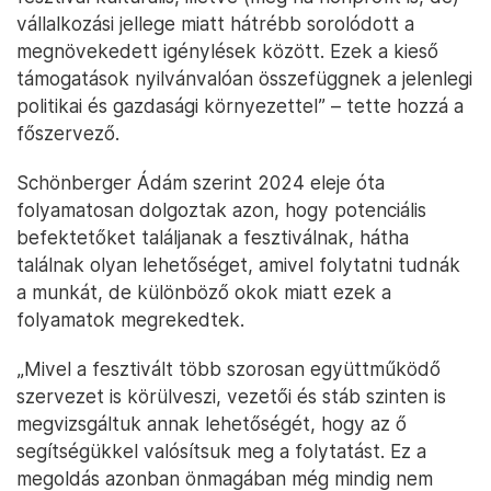
vállalkozási jellege miatt hátrébb sorolódott a
megnövekedett igénylések között. Ezek a kieső
támogatások nyilvánvalóan összefüggnek a jelenlegi
politikai és gazdasági környezettel” – tette hozzá a
főszervező.
Schönberger Ádám szerint 2024 eleje óta
folyamatosan dolgoztak azon, hogy potenciális
befektetőket találjanak a fesztiválnak, hátha
találnak olyan lehetőséget, amivel folytatni tudnák
a munkát, de különböző okok miatt ezek a
folyamatok megrekedtek.
„Mivel a fesztivált több szorosan együttműködő
szervezet is körülveszi, vezetői és stáb szinten is
megvizsgáltuk annak lehetőségét, hogy az ő
segítségükkel valósítsuk meg a folytatást. Ez a
megoldás azonban önmagában még mindig nem