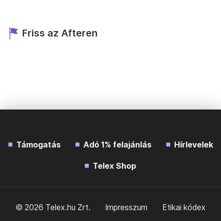
Friss az Afteren
Támogatás
Adó 1% felajánlás
Hírlevelek
Telex Shop
© 2026 Telex.hu Zrt.
Impresszum
Etikai kódex