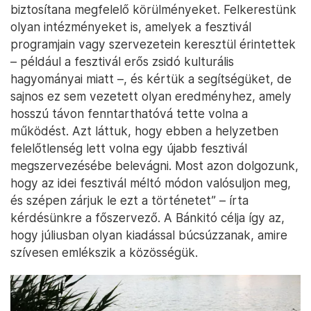
biztosítana megfelelő körülményeket. Felkerestünk
olyan intézményeket is, amelyek a fesztivál
programjain vagy szervezetein keresztül érintettek
– például a fesztivál erős zsidó kulturális
hagyományai miatt –, és kértük a segítségüket, de
sajnos ez sem vezetett olyan eredményhez, amely
hosszú távon fenntarthatóvá tette volna a
működést. Azt láttuk, hogy ebben a helyzetben
felelőtlenség lett volna egy újabb fesztivál
megszervezésébe belevágni. Most azon dolgozunk,
hogy az idei fesztivál méltó módon valósuljon meg,
és szépen zárjuk le ezt a történetet” – írta
kérdésünkre a főszervező. A Bánkitó célja így az,
hogy júliusban olyan kiadással búcsúzzanak, amire
szívesen emlékszik a közösségük.