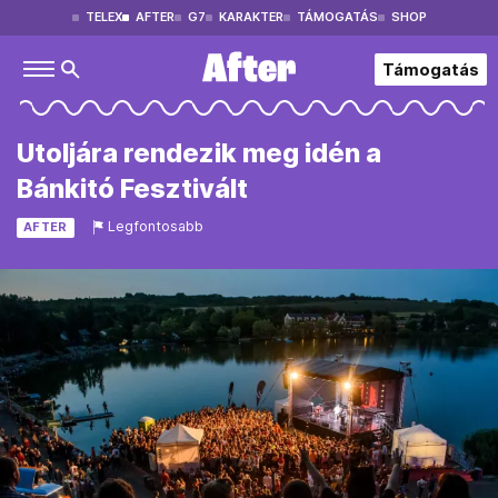
TELEX
AFTER
G7
KARAKTER
TÁMOGATÁS
SHOP
Támogatás
Utoljára rendezik meg idén a
Bánkitó Fesztivált
Legfontosabb
AFTER