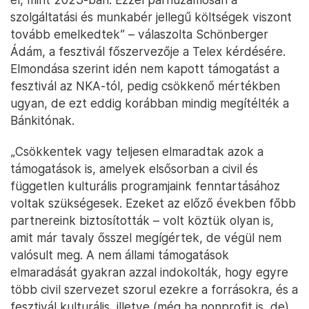
szolgáltatási és munkabér jellegű költségek viszont
tovább emelkedtek” – válaszolta Schönberger
Ádám, a fesztivál főszervezője a Telex kérdésére.
Elmondása szerint idén nem kapott támogatást a
fesztivál az NKA-tól, pedig csökkenő mértékben
ugyan, de ezt eddig korábban mindig megítélték a
Bánkitónak.
„Csökkentek vagy teljesen elmaradtak azok a
támogatások is, amelyek elsősorban a civil és
független kulturális programjaink fenntartásához
voltak szükségesek. Ezeket az előző években főbb
partnereink biztosították – volt köztük olyan is,
amit már tavaly ősszel megígértek, de végül nem
valósult meg. A nem állami támogatások
elmaradását gyakran azzal indokolták, hogy egyre
több civil szervezet szorul ezekre a forrásokra, és a
fesztivál kulturális, illetve (még ha nonprofit is, de)