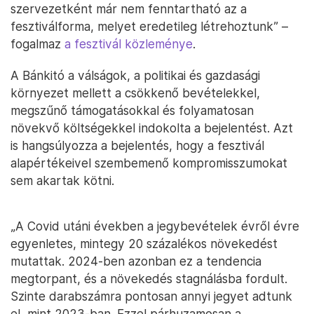
szervezetként már nem fenntartható az a
fesztiválforma, melyet eredetileg létrehoztunk” –
fogalmaz
a fesztivál közleménye
.
A Bánkitó a válságok, a politikai és gazdasági
környezet mellett a csökkenő bevételekkel,
megszűnő támogatásokkal és folyamatosan
növekvő költségekkel indokolta a bejelentést. Azt
is hangsúlyozza a bejelentés, hogy a fesztivál
alapértékeivel szembemenő kompromisszumokat
sem akartak kötni.
„A Covid utáni években a jegybevételek évről évre
egyenletes, mintegy 20 százalékos növekedést
mutattak. 2024-ben azonban ez a tendencia
megtorpant, és a növekedés stagnálásba fordult.
Szinte darabszámra pontosan annyi jegyet adtunk
el, mint 2023-ban. Ezzel párhuzamosan a