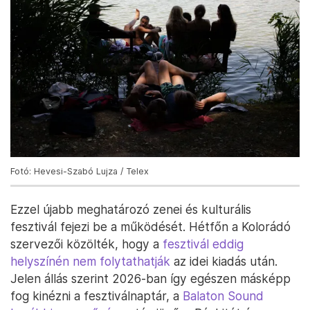
Fotó: Hevesi-Szabó Lujza / Telex
Ezzel újabb meghatározó zenei és kulturális
fesztivál fejezi be a működését. Hétfőn a Kolorádó
szervezői közölték, hogy a
fesztivál eddig
helyszínén nem folytathatják
az idei kiadás után.
Jelen állás szerint 2026-ban így egészen másképp
fog kinézni a fesztiválnaptár, a
Balaton Sound