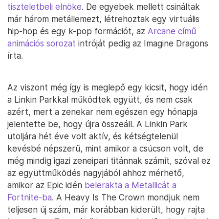
tiszteletbeli elnöke
. De egyebek mellett csináltak
már három metállemezt, létrehoztak egy virtuális
hip-hop és egy k-pop formációt, az
Arcane című
animációs sorozat
intróját pedig az Imagine Dragons
írta.
Az viszont még így is meglepő egy kicsit, hogy idén
a Linkin Parkkal működtek együtt, és nem csak
azért, mert a zenekar nem egészen egy hónapja
jelentette be, hogy újra összeáll. A Linkin Park
utoljára hét éve volt aktív, és kétségtelenül
kevésbé népszerű, mint amikor a csúcson volt, de
még mindig igazi zeneipari titánnak számít, szóval ez
az együttműködés nagyjából ahhoz mérhető,
amikor az Epic idén
belerakta a Metallicát a
Fortnite-ba
. A Heavy Is The Crown mondjuk nem
teljesen új szám, már korábban kiderült, hogy rajta