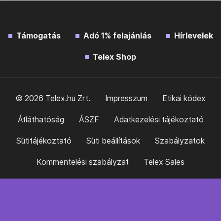
Támogatás
Adó 1% felajánlás
Hírlevelek
Telex Shop
© 2026 Telex.hu Zrt.
Impresszum
Etikai kódex
Átláthatóság
ÁSZF
Adatkezelési tájékoztató
Sütitájékoztató
Süti beállítások
Szabályzatok
Kommentelési szabályzat
Telex Sales