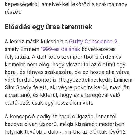
képességeiről, amelyekkel lekörözi a szakma nagy
részét.
Előadás egy üres teremnek
A lemez másik kulcsdala a
Guilty Conscience 2
,
amely Eminem
1999-es dalának
következetes
folytatása. A dalt több szempontból is érdemes
kiemelni: nem elég, hogy visszautal az életmű egy
korai, és fényes szakaszára, de ez hozza el a várva
várt fordulópontot is. Itt győzedelmeskedik Eminem
Slim Shady felett, aki végre pokolra kerül, majd jön
a csattanó, és kiderül, hogy az alteregóval való
csatározás csak egy rossz álom volt.
A koncepció pedig itt hasal el igazán. Innentől
kezdve olyan újszerű, mégis kiszáradt mederben
folynak tovább a dalok, mintha az előttük lévő 12