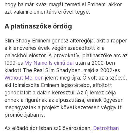
hogy ha már kvázi magát temeti el Eminem, akkor
azt valami elementáris erővel tegye.
A platinaszőke ördög
Slim Shady Eminem gonosz alteregója, akit a rapper
a kilencvenes évek végén szabadított ki a
palackból először. A provokatív, platinaszőke arc az
1999-es
My Name Is című dal
után a 2000-ben
kiadott The Real Slim Shadyben, majd a 2002-es
Without Me-ben
jelent meg újra. Ő volt az a szócső,
aki tolmácsolta Eminem legsötétebb, elfojtott
gondolatait a dalain keresztül. Az új lemez célja
ennek a figurának az elpusztítása, ennek ügyesen
megágyaztak a projekt következetesen végigvitt
promóciójában is.
Az előadó áprilisban szülővárosában,
Detroitban