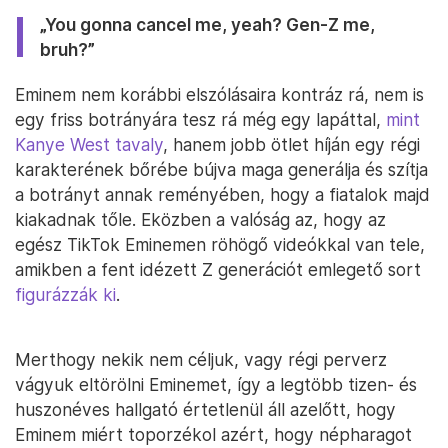
„You gonna cancel me, yeah? Gen-Z me,
bruh?”
Eminem nem korábbi elszólásaira kontráz rá, nem is
egy friss botrányára tesz rá még egy lapáttal,
mint
Kanye West tavaly
, hanem jobb ötlet híján egy régi
karakterének bőrébe bújva maga generálja és szítja
a botrányt annak reményében, hogy a fiatalok majd
kiakadnak tőle. Eközben a valóság az, hogy az
egész TikTok Eminemen röhögő videókkal van tele,
amikben a fent idézett Z generációt emlegető sort
figurázzák ki
.
Merthogy nekik nem céljuk, vagy régi perverz
vágyuk eltörölni Eminemet, így a legtöbb tizen- és
huszonéves hallgató értetlenül áll azelőtt, hogy
Eminem miért toporzékol azért, hogy népharagot