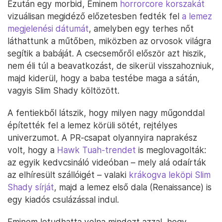
Ezután egy morbid, Eminem
horrorcore korszakát
vizuálisan megidéző előzetesben fedték fel
a lemez
megjelenési dátumát
, amelyben egy terhes nőt
láthattunk a műtőben, miközben az orvosok világra
segítik a babáját. A csecsemőről először azt hiszik,
nem éli túl a beavatkozást, de sikerül visszahozniuk,
majd kiderül, hogy a baba testébe maga a sátán,
vagyis Slim Shady költözött.
A fentiekből látszik, hogy milyen nagy műgonddal
építették fel a lemez körüli sötét, rejtélyes
univerzumot. A PR-csapat olyannyira naprakész
volt, hogy a
Hawk Tuah-trendet
is meglovagolták:
az egyik kedvcsináló videóban – mely alá odaírták
az elhíresült szállóigét – valaki
krákogva leköpi Slim
Shady sírját
, majd a lemez első dala (Renaissance) is
egy kiadós csulázással indul.
Eminem letudhatta volna mindezt azzal, hogy