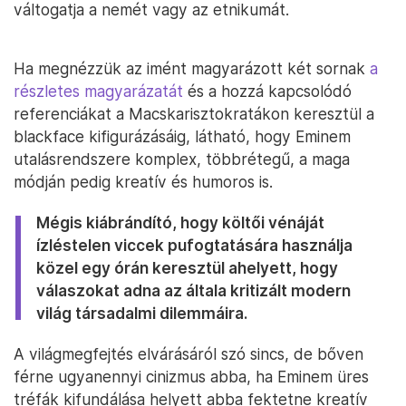
váltogatja a nemét vagy az etnikumát.
Ha megnézzük az imént magyarázott két sornak
a
részletes magyarázatát
és a hozzá kapcsolódó
referenciákat a Macskarisztokratákon keresztül a
blackface kifigurázásáig, látható, hogy Eminem
utalásrendszere komplex, többrétegű, a maga
módján pedig kreatív és humoros is.
Mégis kiábrándító, hogy költői vénáját
ízléstelen viccek pufogtatására használja
közel egy órán keresztül ahelyett, hogy
válaszokat adna az általa kritizált modern
világ társadalmi dilemmáira.
A világmegfejtés elvárásáról szó sincs, de bőven
férne ugyanennyi cinizmus abba, ha Eminem üres
tréfák kifundálása helyett abba fektetne kreatív