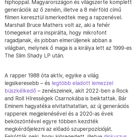
hiphoppal. Magyarországon és világszerte komplett
generációk az ő zenéin, illetve a 8 mérföld című
filmen keresztül ismerkedtek meg a rapzenével.
Marshall Bruce Mathers volt az, aki a fehér
tömegeket arra inspirálta, hogy mikrofont
ragadjanak, és jobban elmerüljenek abban a
világban, melynek ő maga is a királya lett az 1999-es
The Slim Shady LP után.
A rapper 1988 óta aktív, egyike a világ
legsikeresebb – és
legtöbb eladott lemezzel
büszkélkedő
– zenészeinek, akit 2022-ben a Rock
and Roll Hírességek Csarnokába is beiktattak. Bár
Eminem hagyatéka elvitathatatlan, az új generációs
rapperek megjelenésével és a 2020-as évek
beköszöntével egyre többen kezdték
megkérdőjelezni az előadó szuperpozícióját.
Felrótták neki, hogy kiöregedett, illetve
diskurzus