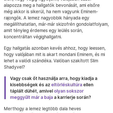
alapozza meg a hallgatók bevonását, ami elsőre
még akkor is sikerül, ha nem vagyunk Eminem-
rajongók. A lemez nagyobbik hányada egy
megállíthatatlan, már-már skizofrén gondolatfolyam,
amit tényleg érdemes egy leülés során,
koncentráltan végighallgatni.
Egy hallgatás azonban kevés ahhoz, hogy leessen,
hogy valójában mit is akart mondani Eminem, és mi
lehet a valódi szándéka. Valóban szakított Slim
Shadyvel?
Vagy csak őt használja arra, hogy kiadja a
kisebbségek és az
eltörléskultúra
ellen
táplált dühét, amivel
olyan sokszor
meggyűlt már a baja
a karrierje során?
Merthogy a lemez legtöbb dala heves