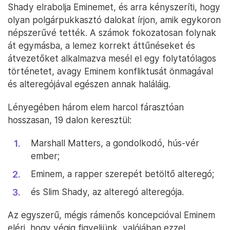
Shady elrabolja Eminemet, és arra kényszeríti, hogy
olyan polgárpukkasztó dalokat írjon, amik egykoron
népszerűvé tették. A számok fokozatosan folynak
át egymásba, a lemez korrekt áttűnéseket és
átvezetőket alkalmazva mesél el egy folytatólagos
történetet, avagy Eminem konfliktusát önmagával
és alteregójával egészen annak haláláig.
Lényegében három elem harcol fárasztóan
hosszasan, 19 dalon keresztül:
Marshall Matters, a gondolkodó, hús-vér
ember;
Eminem, a rapper szerepét betöltő alteregó;
és Slim Shady, az alteregó alteregója.
Az egyszerű, mégis rámenős koncepcióval Eminem
eléri, hogy végig figyeljünk, valójában ezzel