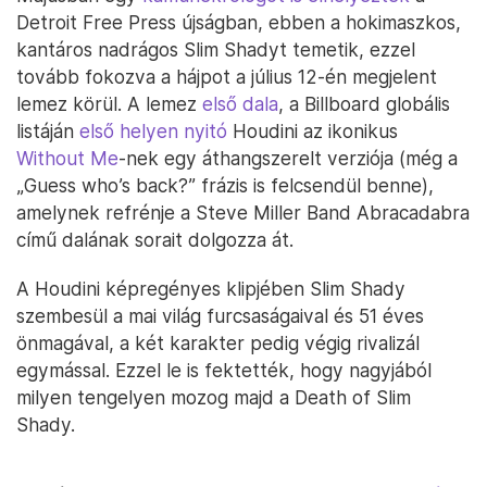
Detroit Free Press újságban, ebben a hokimaszkos,
kantáros nadrágos Slim Shadyt temetik, ezzel
tovább fokozva a hájpot a július 12-én megjelent
lemez körül. A lemez
első dala
, a Billboard globális
listáján
első helyen nyitó
Houdini az ikonikus
Without Me
-nek egy áthangszerelt verziója (még a
„Guess who’s back?” frázis is felcsendül benne),
amelynek refrénje a Steve Miller Band Abracadabra
című dalának sorait dolgozza át.
A Houdini képregényes klipjében Slim Shady
szembesül a mai világ furcsaságaival és 51 éves
önmagával, a két karakter pedig végig rivalizál
egymással. Ezzel le is fektették, hogy nagyjából
milyen tengelyen mozog majd a Death of Slim
Shady.