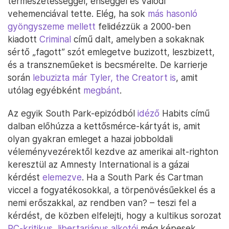
természetességgel, éhséggel és valódi
vehemenciával tette. Elég, ha sok
más hasonló
gyöngyszeme mellett
felidézzük a 2000-ben
kiadott
Criminal
című dalt, amelyben a sokaknak
sértő „fagott” szót emlegetve buzizott, leszbizett,
és a transzneműeket is becsmérelte. De karrierje
során
lebuzizta már Tyler, the Creatort is
, amit
utólag egyébként
megbánt
.
Az egyik South Park-epizódból
idéző
Habits című
dalban előhúzza a kettősmérce-kártyát is, amit
olyan gyakran emleget a hazai jobboldali
véleményvezérektől kezdve az amerikai alt-righton
keresztül az Amnesty International is a gázai
kérdést
elemezve
. Ha a South Park és Cartman
viccel a fogyatékosokkal, a törpenövésűekkel és a
nemi erőszakkal, az rendben van? – teszi fel a
kérdést, de közben elfelejti, hogy a kultikus sorozat
PC-kritikus, libertariánus alkotói
még képesek