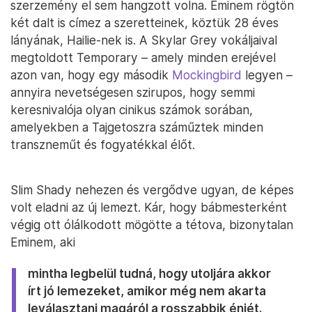
szerzemény el sem hangzott volna. Eminem rögtön
két dalt is címez a szeretteinek, köztük 28 éves
lányának, Hailie-nek is. A Skylar Grey vokáljaival
megtoldott Temporary – amely minden erejével
azon van, hogy egy második
Mockingbird
legyen –
annyira nevetségesen szirupos, hogy semmi
keresnivalója olyan cinikus számok sorában,
amelyekben a Tajgetoszra száműztek minden
transzneműt és fogyatékkal élőt.
Slim Shady nehezen és vergődve ugyan, de képes
volt eladni az új lemezt. Kár, hogy bábmesterként
végig ott ólálkodott mögötte a tétova, bizonytalan
Eminem, aki
mintha legbelül tudná, hogy utoljára akkor
írt jó lemezeket, amikor még nem akarta
leválasztani magáról a rosszabbik énjét.