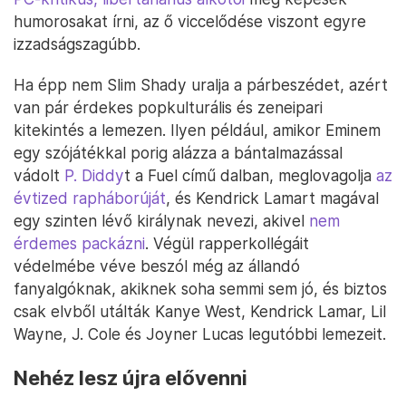
humorosakat írni, az ő viccelődése viszont egyre
izzadságszagúbb.
Ha épp nem Slim Shady uralja a párbeszédet, azért
van pár érdekes popkulturális és zeneipari
kitekintés a lemezen. Ilyen például, amikor Eminem
egy szójátékkal porig alázza a bántalmazással
vádolt
P. Diddy
t a Fuel című dalban, meglovagolja
az
évtized rapháborúját
, és Kendrick Lamart magával
egy szinten lévő királynak nevezi, akivel
nem
érdemes packázni
. Végül rapperkollégáit
védelmébe véve beszól még az állandó
fanyalgóknak, akiknek soha semmi sem jó, és biztos
csak elvből utálták Kanye West, Kendrick Lamar, Lil
Wayne, J. Cole és Joyner Lucas legutóbbi lemezeit.
Nehéz lesz újra elővenni