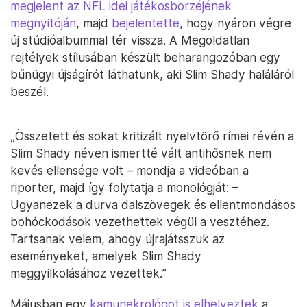
megjelent az NFL idei játékosbörzéjének
megnyitóján
, majd
bejelentette
, hogy nyáron végre
új stúdióalbummal tér vissza. A Megoldatlan
rejtélyek stílusában készült beharangozóban egy
bűnügyi újságírót láthatunk, aki Slim Shady haláláról
beszél.
„Összetett és sokat kritizált nyelvtörő rímei révén a
Slim Shady néven ismertté vált antihősnek nem
kevés ellensége volt – mondja a videóban a
riporter, majd így folytatja a monológját: –
Ugyanezek a durva dalszövegek és ellentmondásos
bohóckodások vezethettek végül a vesztéhez.
Tartsanak velem, ahogy újrajátsszuk az
eseményeket, amelyek Slim Shady
meggyilkolásához vezettek.”
Májusban egy
kamunekrológot is elhelyeztek
a