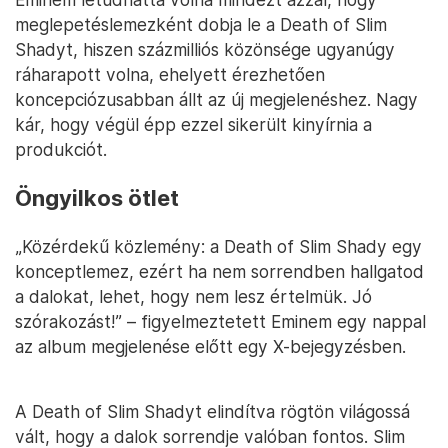
meglepetéslemezként dobja le a Death of Slim
Shadyt, hiszen százmilliós közönsége ugyanúgy
ráharapott volna, ehelyett érezhetően
koncepciózusabban állt az új megjelenéshez. Nagy
kár, hogy végül épp ezzel sikerült kinyírnia a
produkciót.
Öngyilkos ötlet
„Közérdekű közlemény: a Death of Slim Shady egy
konceptlemez, ezért ha nem sorrendben hallgatod
a dalokat, lehet, hogy nem lesz értelmük. Jó
szórakozást!” – figyelmeztetett Eminem egy nappal
az album megjelenése előtt egy X-bejegyzésben.
A Death of Slim Shadyt elindítva rögtön világossá
vált, hogy a dalok sorrendje valóban fontos. Slim