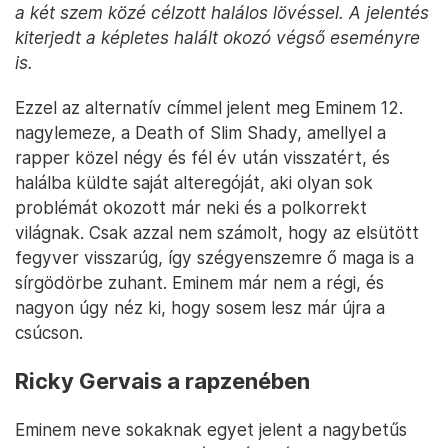
a két szem közé célzott halálos lövéssel. A jelentés
kiterjedt a képletes halált okozó végső eseményre
is.
Ezzel az alternatív címmel jelent meg Eminem 12.
nagylemeze, a Death of Slim Shady, amellyel a
rapper közel négy és fél év után visszatért, és
halálba küldte saját alteregóját, aki olyan sok
problémát okozott már neki és a polkorrekt
világnak. Csak azzal nem számolt, hogy az elsütött
fegyver visszarúg, így szégyenszemre ő maga is a
sírgödörbe zuhant. Eminem már nem a régi, és
nagyon úgy néz ki, hogy sosem lesz már újra a
csúcson.
Ricky Gervais a rapzenében
Eminem neve sokaknak egyet jelent a nagybetűs