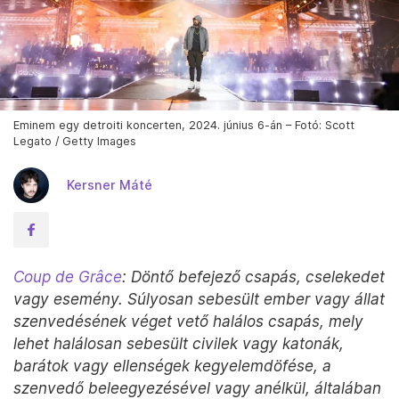
Eminem egy detroiti koncerten, 2024. június 6-án – Fotó: Scott
Legato / Getty Images
Kersner Máté
Coup de Grâce
: Döntő befejező csapás, cselekedet
vagy esemény. Súlyosan sebesült ember vagy állat
szenvedésének véget vető halálos csapás, mely
lehet halálosan sebesült civilek vagy katonák,
barátok vagy ellenségek kegyelemdöfése, a
szenvedő beleegyezésével vagy anélkül, általában