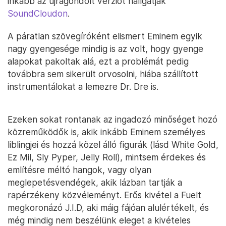
inkább az újragondolt verziót hallgatják
SoundCloudon
.
A páratlan szövegíróként elismert Eminem egyik
nagy gyengesége mindig is az volt, hogy gyenge
alapokat pakoltak alá, ezt a problémát pedig
továbbra sem sikerült orvosolni, hiába szállított
instrumentálokat a lemezre Dr. Dre is.
Ezeken sokat rontanak az ingadozó minőséget hozó
közreműködők is, akik inkább Eminem személyes
liblingjei és hozzá közel álló figurák (lásd White Gold,
Ez Mil, Sly Pyper, Jelly Roll), mintsem érdekes és
említésre méltó hangok, vagy olyan
meglepetésvendégek, akik lázban tartják a
rapérzékeny közvéleményt. Erős kivétel a Fuelt
megkoronázó J.I.D, aki máig fájóan alulértékelt, és
még mindig nem beszélünk eleget a kivételes