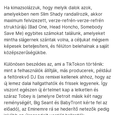
Ha kimazsolázzuk, hogy melyik dalok azok,
amelyekben nem Slim Shady randalírozik, akkor
maximum felvizezett, verze-refrén-verze-refrén
struktúrájú (Bad One, Head Honcho, Somebody
Save Me) egybites számokat találunk, amelyeket
mintha slágernek szántak volna, a céljukat mégsem
képesek beteljesíteni, és félúton belehalnak a saját
középszerűségükbe.
Különösen beszédes az, ami a TikTokon történik:
mint a felhasználók állítják, más producerek, például
a feltörekvő DJ Ess remixei kellenek ahhoz, hogy az
új lemez dalai hallgathatók és frissek legyenek. Így
viszont egészen új értelmet kap a lelketlen és
száraz Tobey is (amelyre Detroit másik két nagy
reménységét, Big Seant és BabyTront kérte fel az
előadó), az Eminemre rá se hederítő netezők pedig