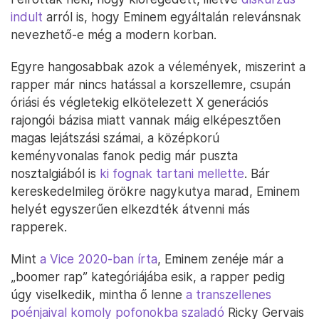
indult
arról is, hogy Eminem egyáltalán relevánsnak
nevezhető-e még a modern korban.
Egyre hangosabbak azok a vélemények, miszerint a
rapper már nincs hatással a korszellemre, csupán
óriási és végletekig elkötelezett X generációs
rajongói bázisa miatt vannak máig elképesztően
magas lejátszási számai, a középkorú
keményvonalas fanok pedig már puszta
nosztalgiából is
ki fognak tartani mellette
. Bár
kereskedelmileg örökre nagykutya marad, Eminem
helyét egyszerűen elkezdték átvenni más
rapperek.
Mint
a Vice 2020-ban írta
, Eminem zenéje már a
„boomer rap” kategóriájába esik, a rapper pedig
úgy viselkedik, mintha ő lenne
a transzellenes
poénjaival komoly pofonokba szaladó
Ricky Gervais