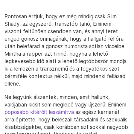
Pontosan értjük, hogy ez még mindig csak Slim
Shady, az egyszerű, transzfób tahó, Eminem
viszont feltűnően csendben van, és annyi teret
enged gonosz önmagának, hogy a hallgató fél óra
után belefárad a gonosz humorista sótlan vicceibe.
Mintha a rapper azt hinné, hogyha a lehető
legkevesebb idő alatt a lehető legtöbbször mondja
ki a lemezén a transznemű és a fogyatékos szót
bármiféle kontextus nélkül, majd mindenki fellázad
ellene.
Ne legyünk álszentek, minden, amit hallunk,
valójában kicsit sem meglepő vagy újszerű: Eminem
poposabb kitérőit leszámítva
az egész karrierjét
arra építette, hogy beleszáll társadalmi és szexuális
kisebbségekbe, csak korábban ezt sokkal nagyobb