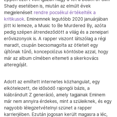
Shady esetében is, miután az elmúlt évek
megjelenéseit
rendre pocsékul értékelték a
kritikusok
. Eminemnek legutóbb 2020 januárjában
jött ki lemeze, a Music to Be Murdered By, azóta
pedig szépen átrendeződött a világ és a zeneipari
erőviszonyok is. A rapper viszont látszólag a régi
maradt, csupán becsomagolta az ötleteit egy
újítónak tűnő, koncepciózus köntösbe azzal, hogy
már az album címében eltemeti a sikerkovács
alteregóját.
Adott az említett internetes közhangulat, egy
elkötelezett, de idősödő rajongói bázis, a
kiábrándult Z generáció, amely tagjainak Eminem
már nem annyira érdekes, mint a szüleiknek, és egy
nagyobb lélegzetvételnyi szünet a rapper
karrierjében. Ezután jogosan került magasra a léc,