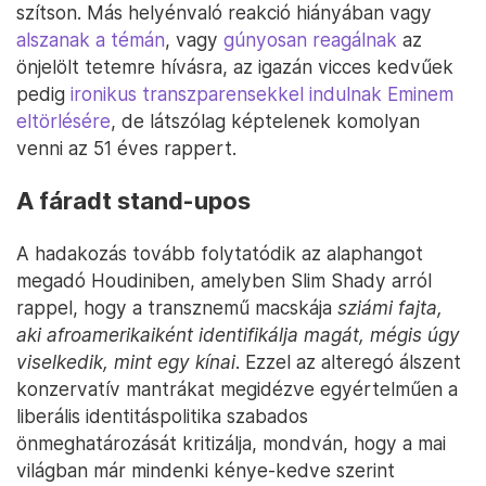
szítson. Más helyénvaló reakció hiányában vagy
alszanak a témán
, vagy
gúnyosan reagálnak
az
önjelölt tetemre hívásra, az igazán vicces kedvűek
pedig
ironikus transzparensekkel indulnak Eminem
eltörlésére
, de látszólag képtelenek komolyan
venni az 51 éves rappert.
A fáradt stand-upos
A hadakozás tovább folytatódik az alaphangot
megadó Houdiniben, amelyben Slim Shady arról
rappel, hogy a transznemű macskája
sziámi fajta,
aki afroamerikaiként identifikálja magát, mégis úgy
viselkedik, mint egy kínai
. Ezzel az alteregó álszent
konzervatív mantrákat megidézve egyértelműen a
liberális identitáspolitika szabados
önmeghatározását kritizálja, mondván, hogy a mai
világban már mindenki kénye-kedve szerint