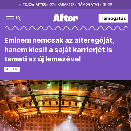
TELEX
AFTER
G7
KARAKTER
TÁMOGATÁS
SHOP
Támogatás
Eminem nemcsak az alteregóját,
hanem kicsit a saját karrierjét is
temeti az új lemezével
AFTER