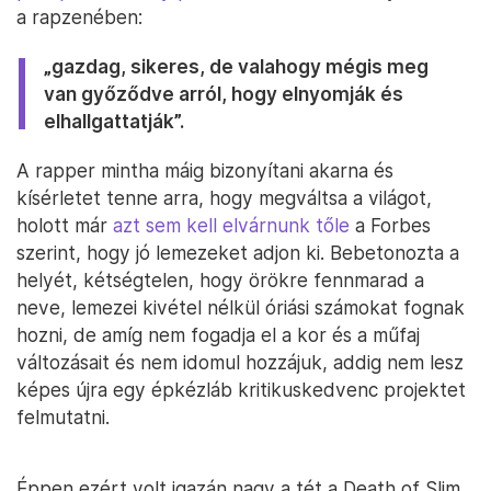
a rapzenében:
„gazdag, sikeres, de valahogy mégis meg
van győződve arról, hogy elnyomják és
elhallgattatják”.
A rapper mintha máig bizonyítani akarna és
kísérletet tenne arra, hogy megváltsa a világot,
holott már
azt sem kell elvárnunk tőle
a Forbes
szerint, hogy jó lemezeket adjon ki. Bebetonozta a
helyét, kétségtelen, hogy örökre fennmarad a
neve, lemezei kivétel nélkül óriási számokat fognak
hozni, de amíg nem fogadja el a kor és a műfaj
változásait és nem idomul hozzájuk, addig nem lesz
képes újra egy épkézláb kritikuskedvenc projektet
felmutatni.
Éppen ezért volt igazán nagy a tét a Death of Slim