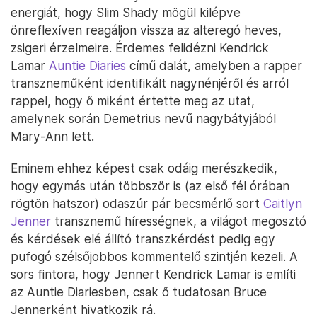
energiát, hogy Slim Shady mögül kilépve
önreflexíven reagáljon vissza az alteregó heves,
zsigeri érzelmeire. Érdemes felidézni Kendrick
Lamar
Auntie Diaries
című dalát, amelyben a rapper
transzneműként identifikált nagynénjéről és arról
rappel, hogy ő miként értette meg az utat,
amelynek során Demetrius nevű nagybátyjából
Mary-Ann lett.
Eminem ehhez képest csak odáig merészkedik,
hogy egymás után többször is (az első fél órában
rögtön hatszor) odaszúr pár becsmérlő sort
Caitlyn
Jenner
transznemű hírességnek, a világot megosztó
és kérdések elé állító transzkérdést pedig egy
pufogó szélsőjobbos kommentelő szintjén kezeli. A
sors fintora, hogy Jennert Kendrick Lamar is említi
az Auntie Diariesben, csak ő tudatosan Bruce
Jennerként hivatkozik rá.