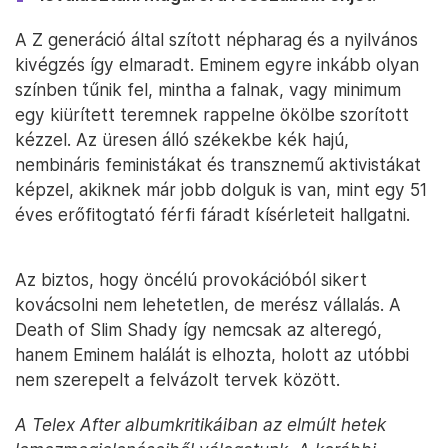
A Z generáció által szított népharag és a nyilvános
kivégzés így elmaradt. Eminem egyre inkább olyan
színben tűnik fel, mintha a falnak, vagy minimum
egy kiürített teremnek rappelne ökölbe szorított
kézzel. Az üresen álló székekbe kék hajú,
nembináris feministákat és transznemű aktivistákat
képzel, akiknek már jobb dolguk is van, mint egy 51
éves erőfitogtató férfi fáradt kísérleteit hallgatni.
Az biztos, hogy öncélú provokációból sikert
kovácsolni nem lehetetlen, de merész vállalás. A
Death of Slim Shady így nemcsak az alteregó,
hanem Eminem halálát is elhozta, holott az utóbbi
nem szerepelt a felvázolt tervek között.
A Telex After albumkritikáiban az elmúlt hetek