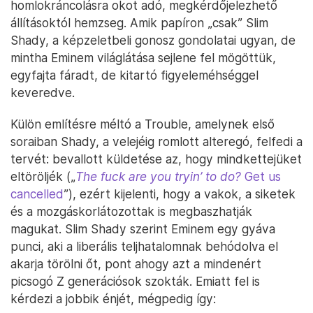
homlokráncolásra okot adó, megkérdőjelezhető
állításoktól hemzseg. Amik papíron „csak” Slim
Shady, a képzeletbeli gonosz gondolatai ugyan, de
mintha Eminem világlátása sejlene fel mögöttük,
egyfajta fáradt, de kitartó figyeleméhséggel
keveredve.
Külön említésre méltó a Trouble, amelynek első
soraiban Shady, a velejéig romlott alteregó, felfedi a
tervét: bevallott küldetése az, hogy mindkettejüket
eltöröljék („
The fuck are you tryin’ to do?
Get us
cancelled
”), ezért kijelenti, hogy a vakok, a siketek
és a mozgáskorlátozottak is megbaszhatják
magukat. Slim Shady szerint Eminem egy gyáva
punci, aki a liberális teljhatalomnak behódolva el
akarja törölni őt, pont ahogy azt a mindenért
picsogó Z generációsok szokták. Emiatt fel is
kérdezi a jobbik énjét, mégpedig így: