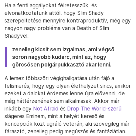
Ha a fenti aggályokat félretesszük, és
elvonatkoztatunk attól, hogy Slim Shady
szerepeltetése mennyire kontraproduktív, még egy
nagyon nagy probléma van a Death of Slim
Shadyvel:
zeneileg kicsit sem izgalmas, ami végső
soron nagyobb kudarc, mint az, hogy
görcsösen polgárpukkasztó akar lenni.
A lemez többszöri végighallgatása után fájó a
felismerés, hogy egy olyan élethelyzet sincs, amikor
ezeket a dalokat érdemes lenne újra elővenni, de
még háttérzenének sem alkalmasak. Akkor már
inkább egy
Not Afraid
és
Drop The World-szerű
slágeres Eminem, mint a helyét kereső és
koncepciók közt ugráló veterán, aki szövegileg már
fárasztó, zeneileg pedig megúszós és fantáziátlan.