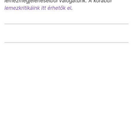
lemezmegjelenéseiből válogatunk. A korábbi
lemezkritikáink itt érhetők el
.