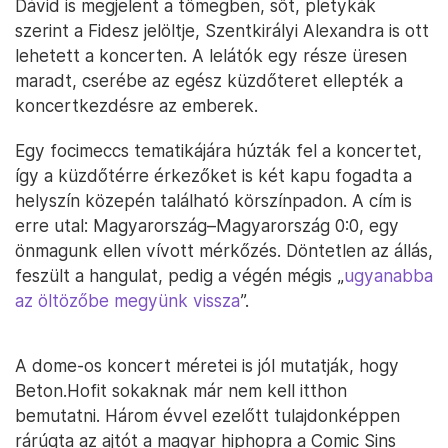
Dávid is megjelent a tömegben, sőt, pletykák
szerint a Fidesz jelöltje, Szentkirályi Alexandra is ott
lehetett a koncerten. A lelátók egy része üresen
maradt, cserébe az egész küzdőteret ellepték a
koncertkezdésre az emberek.
Egy focimeccs tematikájára húzták fel a koncertet,
így a küzdőtérre érkezőket is két kapu fogadta a
helyszín közepén található körszínpadon. A cím is
erre utal: Magyarország–Magyarország 0:0, egy
önmagunk ellen vívott mérkőzés. Döntetlen az állás,
feszült a hangulat, pedig a végén mégis „
ugyanabba
az öltözőbe megyünk vissza
”.
A dome-os koncert méretei is jól mutatják, hogy
Beton.Hofit sokaknak már nem kell itthon
bemutatni. Három évvel ezelőtt tulajdonképpen
rárúgta az ajtót a magyar hiphopra a Comic Sins