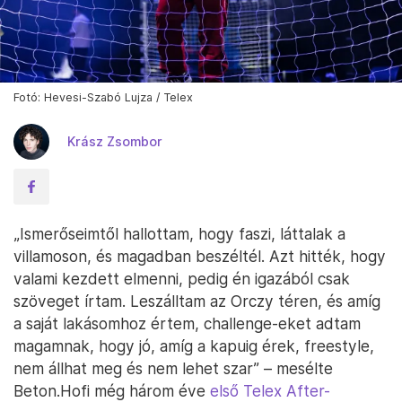
Fotó: Hevesi-Szabó Lujza / Telex
Krász Zsombor
„Ismerőseimtől hallottam, hogy faszi, láttalak a
villamoson, és magadban beszéltél. Azt hitték, hogy
valami kezdett elmenni, pedig én igazából csak
szöveget írtam. Leszálltam az Orczy téren, és amíg
a saját lakásomhoz értem, challenge-eket adtam
magamnak, hogy jó, amíg a kapuig érek, freestyle,
nem állhat meg és nem lehet szar” – mesélte
Beton.Hofi még három éve
első Telex After-