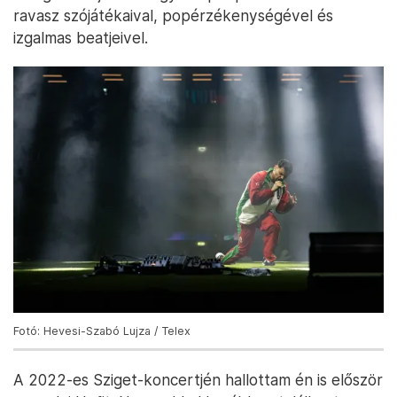
ravasz szójátékaival, popérzékenységével és
izgalmas beatjeivel.
Fotó: Hevesi-Szabó Lujza / Telex
A 2022-es Sziget-koncertjén hallottam én is először