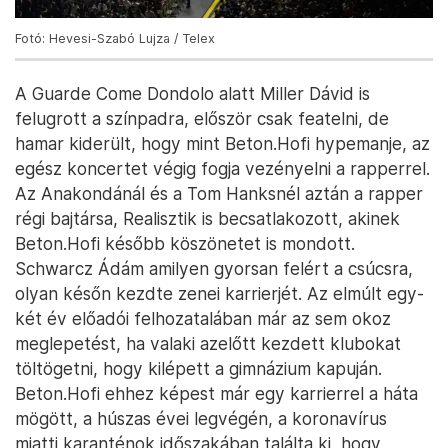
Fotó: Hevesi-Szabó Lujza / Telex
A Guarde Come Dondolo alatt Miller Dávid is
felugrott a színpadra, először csak featelni, de
hamar kiderült, hogy mint Beton.Hofi hypemanje, az
egész koncertet végig fogja vezényelni a rapperrel.
Az Anakondánál és a Tom Hanksnél aztán a rapper
régi bajtársa, Realisztik is becsatlakozott, akinek
Beton.Hofi később köszönetet is mondott.
Schwarcz Ádám amilyen gyorsan felért a csúcsra,
olyan későn kezdte zenei karrierjét. Az elmúlt egy-
két év előadói felhozatalában már az sem okoz
meglepetést, ha valaki azelőtt kezdett klubokat
töltögetni, hogy kilépett a gimnázium kapuján.
Beton.Hofi ehhez képest már egy karrierrel a háta
mögött, a húszas évei legvégén, a koronavírus
miatti karanténok időszakában találta ki, hogy