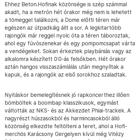
Ehhez Beton.Hofinak közönsége is szép számmal
akadt, ha a metrón hét órakor még nem is lehetett
a tömeggel találkozni, a Dome előtti téren már
egészen az útpadkáig állt a sor. A legkitartóbb
rajongók már reggel nyolc óta a téren táboroztak,
ahol egy fúvószenekar és egy pompomcsapat várta
a vendégeket. Sokan érkeztek playbániás vagy az
alkalomra készített 0:0-ás felsőkben. Hét órakor
aztán hangos visszaszámlálás után megnyíltak a
kapuk, és a rajongók az első sorokhoz szaladtak.
Nyitáskor bemelegítésnek jó rapkoncerthez illően
bömböltek a boombap klasszikusok, egymást
váltották az NKS- és az Akkezdet Phiai-trackek. A
nagyrészt húszasokból és harmincasokból álló
közönség elkezdte feltölteni a teret, ahol a Hofi-
merchös Karácsony Gergelyen kívül még Vitézy