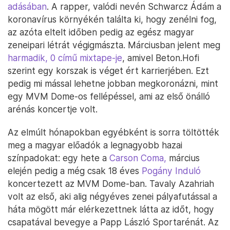
adásában
. A rapper, valódi nevén Schwarcz Ádám a
koronavírus környékén találta ki, hogy zenélni fog,
az azóta eltelt időben pedig az egész magyar
zeneipari létrát végigmászta. Márciusban jelent meg
harmadik, 0 című mixtape-je
, amivel Beton.Hofi
szerint egy korszak is véget ért karrierjében. Ezt
pedig mi mással lehetne jobban megkoronázni, mint
egy MVM Dome-os fellépéssel, ami az első önálló
arénás koncertje volt.
Az elmúlt hónapokban egyébként is sorra töltötték
meg a magyar előadók a legnagyobb hazai
színpadokat: egy hete a
Carson Coma,
március
elején pedig a még csak 18 éves
Pogány Induló
koncertezett az MVM Dome-ban. Tavaly Azahriah
volt az első, aki alig négyéves zenei pályafutással a
háta mögött már elérkezettnek látta az időt, hogy
csapatával bevegye a Papp László Sportarénát. Az