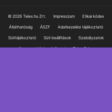
© 2026 Telex.hu Zrt.
Impresszum
Etikai kódex
Átláthatóság
ÁSZF
Adatkezelési tájékoztató
Sütitájékoztató
Süti beállítások
Szabályzatok
Kommentelési szabályzat
Telex Sales