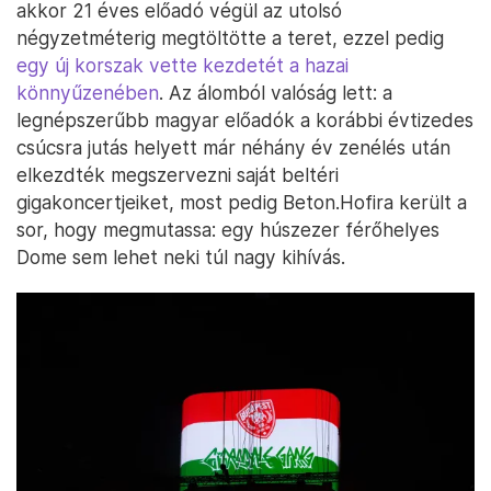
akkor 21 éves előadó végül az utolsó
négyzetméterig megtöltötte a teret, ezzel pedig
egy új korszak vette kezdetét a hazai
könnyűzenében
. Az álomból valóság lett: a
legnépszerűbb magyar előadók a korábbi évtizedes
csúcsra jutás helyett már néhány év zenélés után
elkezdték megszervezni saját beltéri
gigakoncertjeiket, most pedig Beton.Hofira került a
sor, hogy megmutassa: egy húszezer férőhelyes
Dome sem lehet neki túl nagy kihívás.