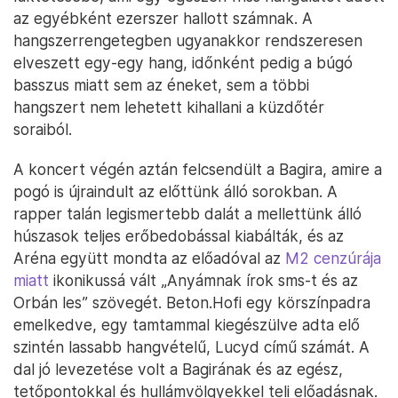
az egyébként ezerszer hallott számnak. A
hangszerrengetegben ugyanakkor rendszeresen
elveszett egy-egy hang, időnként pedig a búgó
basszus miatt sem az éneket, sem a többi
hangszert nem lehetett kihallani a küzdőtér
soraiból.
A koncert végén aztán felcsendült a Bagira, amire a
pogó is újraindult az előttünk álló sorokban. A
rapper talán legismertebb dalát a mellettünk álló
húszasok teljes erőbedobással kiabálták, és az
Aréna együtt mondta az előadóval az
M2 cenzúrája
miatt
ikonikussá vált „Anyámnak írok sms-t és az
Orbán les” szövegét. Beton.Hofi egy körszínpadra
emelkedve, egy tamtammal kiegészülve adta elő
szintén lassabb hangvételű, Lucyd című számát. A
dal jó levezetése volt a Bagirának és az egész,
tetőpontokkal és hullámvölgyekkel teli előadásnak.