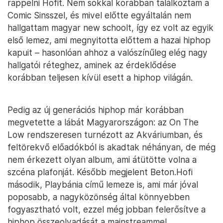
rappelni Hofit. Nem sokkal korábban találkoztam a
Comic Sinsszel, és mivel előtte egyáltalán nem
hallgattam magyar new schoolt, így ez volt az egyik
első lemez, ami megnyitotta előttem a hazai hiphop
kapuit – hasonlóan ahhoz a valószínűleg elég nagy
hallgatói réteghez, aminek az érdeklődése
korábban teljesen kívül esett a hiphop világán.
Pedig az új generációs hiphop már korábban
megvetette a lábát Magyarországon: az On The
Low rendszeresen turnézott az Akváriumban, és
feltörekvő előadókból is akadtak néhányan, de még
nem érkezett olyan album, ami átütötte volna a
szcéna plafonját. Később megjelent Beton.Hofi
második, Playbánia című lemeze is, ami már jóval
poposabb, a nagyközönség által könnyebben
fogyasztható volt, ezzel még jobban felerősítve a
hiphop összeolvadását a mainstreammel.