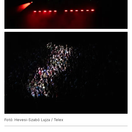
Fotó: Hevesi-Szabó Lujza / Telex