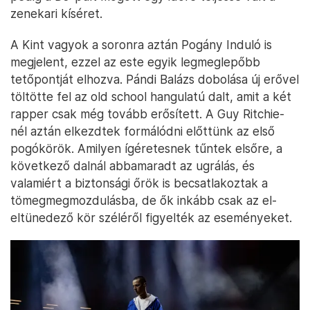
zenekari kíséret.
A Kint vagyok a soronra aztán Pogány Induló is
megjelent, ezzel az este egyik legmeglepőbb
tetőpontját elhozva. Pándi Balázs dobolása új erővel
töltötte fel az old school hangulatú dalt, amit a két
rapper csak még tovább erősített. A Guy Ritchie-
nél aztán elkezdtek formálódni előttünk az első
pogókörök. Amilyen ígéretesnek tűntek elsőre, a
következő dalnál abbamaradt az ugrálás, és
valamiért a biztonsági őrök is becsatlakoztak a
tömegmegmozdulásba, de ők inkább csak az el-
eltünedező kör széléről figyelték az eseményeket.