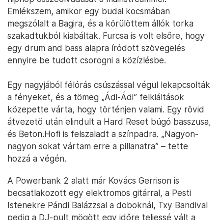
Emlékszem, amikor egy budai kocsmában
megszólalt a Bagira, és a körülöttem állók torka
szakadtukból kiabáltak. Furcsa is volt elsőre, hogy
egy drum and bass alapra íródott szövegelés
ennyire be tudott csorogni a közízlésbe.
Egy nagyjából félórás csúszással végül lekapcsolták
a fényeket, és a tömeg „Ádi-Ádi” felkiáltások
közepette várta, hogy történjen valami. Egy rövid
átvezető után elindult a Hard Reset búgó basszusa,
és Beton.Hofi is felszaladt a színpadra. „Nagyon-
nagyon sokat vártam erre a pillanatra” – tette
hozzá a végén.
A Powerbank 2 alatt már Kovács Gerrison is
becsatlakozott egy elektromos gitárral, a Pesti
Istenekre Pándi Balázzsal a doboknál, Txy Bandival
pedig a DJ-pult mögött egy időre teljessé vált a