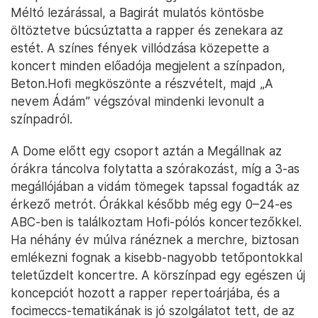
Méltó lezárással, a Bagirát mulatós köntösbe
öltöztetve búcsúztatta a rapper és zenekara az
estét. A színes fények villódzása közepette a
koncert minden előadója megjelent a színpadon,
Beton.Hofi megköszönte a részvételt, majd „A
nevem Ádám” végszóval mindenki levonult a
színpadról.
A Dome előtt egy csoport aztán a Megállnak az
órákra táncolva folytatta a szórakozást, míg a 3-as
megállójában a vidám tömegek tapssal fogadták az
érkező metrót. Órákkal később még egy 0–24-es
ABC-ben is találkoztam Hofi-pólós koncertezőkkel.
Ha néhány év múlva ránéznek a merchre, biztosan
emlékezni fognak a kisebb-nagyobb tetőpontokkal
teletűzdelt koncertre. A körszínpad egy egészen új
koncepciót hozott a rapper repertoárjába, és a
focimeccs-tematikának is jó szolgálatot tett, de az