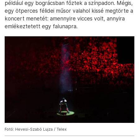
például egy bográcsban főztek a színpadon. Mégis,
egy ötperces félidei műsor valahol kissé megtörte a
koncert menetét: amennyire vicces volt, annyira
emlékeztetett egy falunapra.
Fotó: Hevesi-Szabó Lujza / Telex