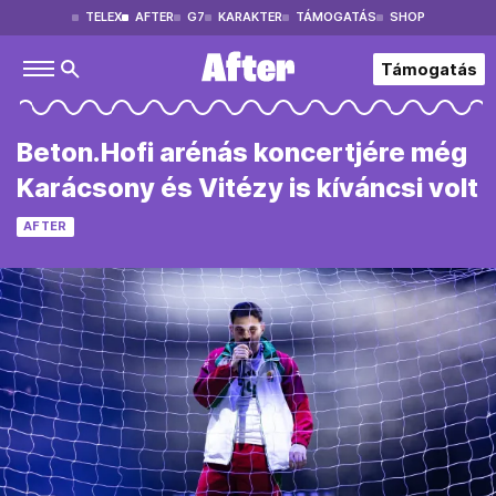
TELEX
AFTER
G7
KARAKTER
TÁMOGATÁS
SHOP
Támogatás
Beton.Hofi arénás koncertjére még
Karácsony és Vitézy is kíváncsi volt
AFTER