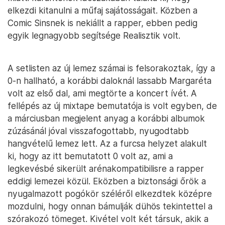
elkezdi kitanulni a műfaj sajátosságait. Közben a
Comic Sinsnek is nekiállt a rapper, ebben pedig
egyik legnagyobb segítsége Realisztik volt.
A setlisten az új lemez számai is felsorakoztak, így a
0-n hallható, a korábbi daloknál lassabb Margaréta
volt az első dal, ami megtörte a koncert ívét. A
fellépés az új mixtape bemutatója is volt egyben, de
a márciusban megjelent anyag a korábbi albumok
zúzásánál jóval visszafogottabb, nyugodtabb
hangvételű lemez lett. Az a furcsa helyzet alakult
ki, hogy az itt bemutatott 0 volt az, ami a
legkevésbé sikerült arénakompatibilisre a rapper
eddigi lemezei közül. Eközben a biztonsági őrök a
nyugalmazott pogókör széléről elkezdtek középre
mozdulni, hogy onnan bámulják dühös tekintettel a
szórakozó tömeget. Kivétel volt két társuk, akik a