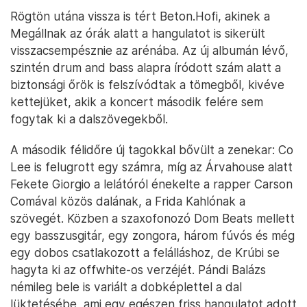
Rögtön utána vissza is tért Beton.Hofi, akinek a
Megállnak az órák alatt a hangulatot is sikerült
visszacsempésznie az arénába. Az új albumán lévő,
szintén drum and bass alapra íródott szám alatt a
biztonsági őrök is felszívódtak a tömegből, kivéve
kettejüket, akik a koncert második felére sem
fogytak ki a dalszövegekből.
A második félidőre új tagokkal bővült a zenekar: Co
Lee is felugrott egy számra, míg az Árvahouse alatt
Fekete Giorgio a lelátóról énekelte a rapper Carson
Comával közös dalának, a Frida Kahlónak a
szövegét. Közben a szaxofonozó Dom Beats mellett
egy basszusgitár, egy zongora, három fúvós és még
egy dobos csatlakozott a felálláshoz, de Krúbi se
hagyta ki az offwhite-os verzéjét. Pándi Balázs
némileg bele is variált a dobképlettel a dal
lüktetésébe, ami egy egészen friss hangulatot adott