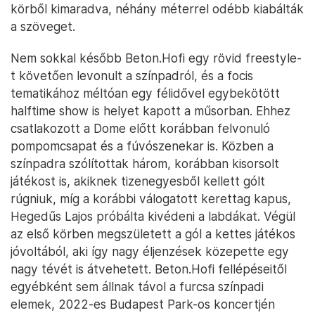
körből kimaradva, néhány méterrel odébb kiabálták
a szöveget.
Nem sokkal később Beton.Hofi egy rövid freestyle-
t követően levonult a színpadról, és a focis
tematikához méltóan egy félidővel egybekötött
halftime show is helyet kapott a műsorban. Ehhez
csatlakozott a Dome előtt korábban felvonuló
pompomcsapat és a fúvószenekar is. Közben a
színpadra szólítottak három, korábban kisorsolt
játékost is, akiknek tizenegyesből kellett gólt
rúgniuk, míg a korábbi válogatott kerettag kapus,
Hegedűs Lajos próbálta kivédeni a labdákat. Végül
az első körben megszületett a gól a kettes játékos
jóvoltából, aki így nagy éljenzések közepette egy
nagy tévét is átvehetett. Beton.Hofi fellépéseitől
egyébként sem állnak távol a furcsa színpadi
elemek, 2022-es Budapest Park-os koncertjén