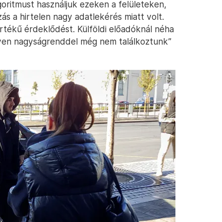
goritmust használjuk ezeken a felületeken,
s a hirtelen nagy adatlekérés miatt volt.
tékű érdeklődést. Külföldi előadóknál néha
ilyen nagyságrenddel még nem találkoztunk”