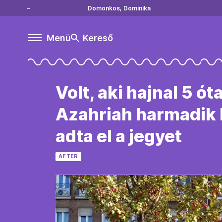
Domonkos, Dominika
Menü
Kereső
Volt, aki hajnal 5 ó
Azahriah harmadik k
adta el a jegyet
AFTER