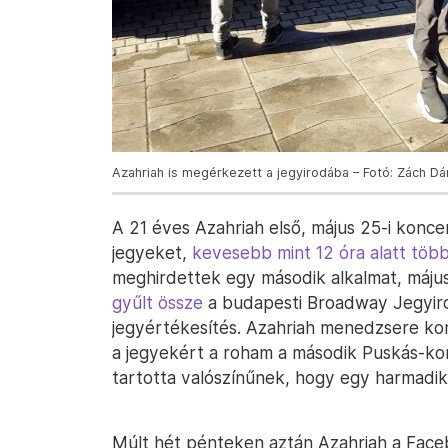
Azahriah is megérkezett a jegyirodába – Fotó: Zách Dán
A 21 éves Azahriah első, május 25-i koncer
jegyeket,
kevesebb mint 12 óra alatt több 
meghirdettek egy második alkalmat, máju
gyűlt össze
a budapesti Broadway Jegyirod
jegyértékesítés. Azahriah menedzsere k
a jegyekért a roham a második Puskás-kon
tartotta valószínűnek, hogy egy harmadik
Múlt hét pénteken aztán Azahriah a Fac