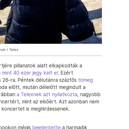
iel / Telex
tjére pillanatok alatt elkapkodták a
mint 40 ezer jegy kelt el.
Ezért
s 26-ra. Péntek délutánra százfős
tömeg
a előtt, miután délelőtt megindult a
orábban
a Telexnek azt nyilatkozta
, nagyobb
certért, mint az elsőért. Azt azonban nem
 koncertet is meghirdessenek.
ebookon mégis
bejelentette
a harmadik