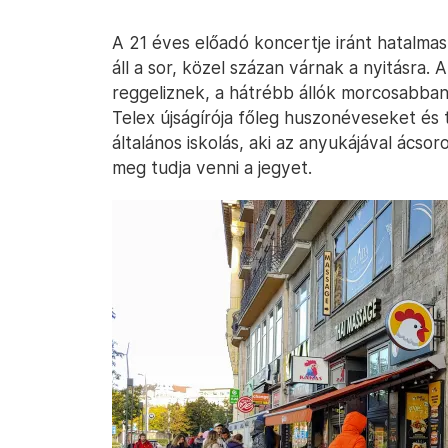
A 21 éves előadó koncertje iránt hatalmas 
áll a sor, közel százan várnak a nyitásra.
reggeliznek, a hátrébb állók morcosabban p
Telex újságírója főleg huszonéveseket és 
általános iskolás, aki az anyukájával ács
meg tudja venni a jegyet.