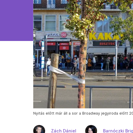
Nyitás előtt már áll a sor a Broadway jegyiroda előtt 2
Zách Dániel
Barnóczki Brig