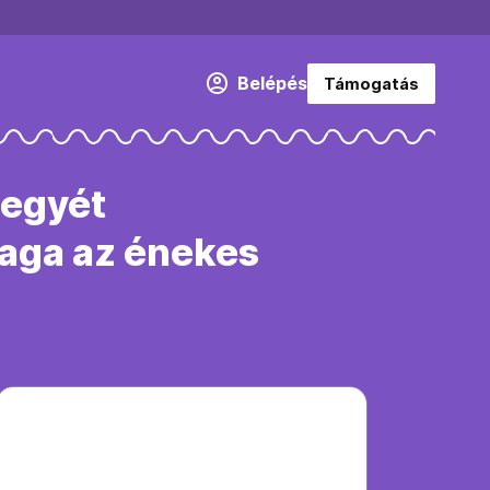
Belépés
Támogatás
jegyét
maga az énekes