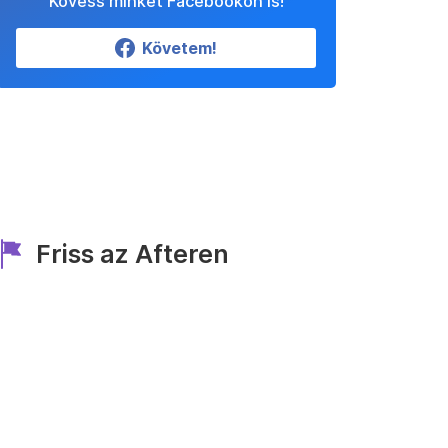
Kövess minket Facebookon is!
Követem!
Friss az Afteren