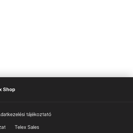
x Shop
datkezelési tájékoztató
zat
Telex Sales