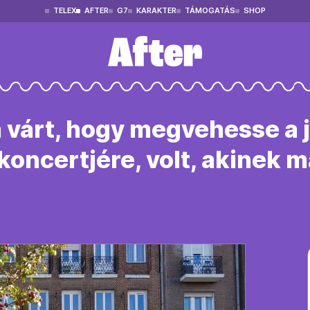
TELEX
AFTER
G7
KARAKTER
TÁMOGATÁS
SHOP
ta várt, hogy megvehesse a 
oncertjére, volt, akinek 