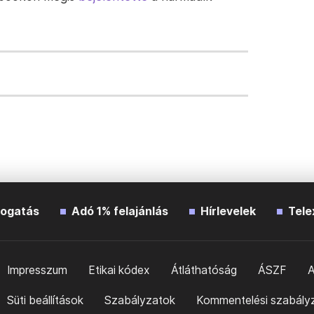
ogatás
Adó 1% felajánlás
Hírlevelek
Tele
Impresszum
Etikai kódex
Átláthatóság
ÁSZF
A
Süti beállítások
Szabályzatok
Kommentelési szabály