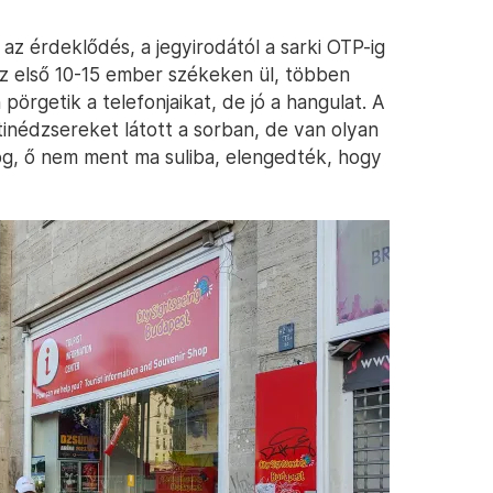
az érdeklődés, a jegyirodától a sarki OTP-ig
 Az első 10-15 ember székeken ül, többen
örgetik a telefonjaikat, de jó a hangulat. A
tinédzsereket látott a sorban, de van olyan
orog, ő nem ment ma suliba, elengedték, hogy