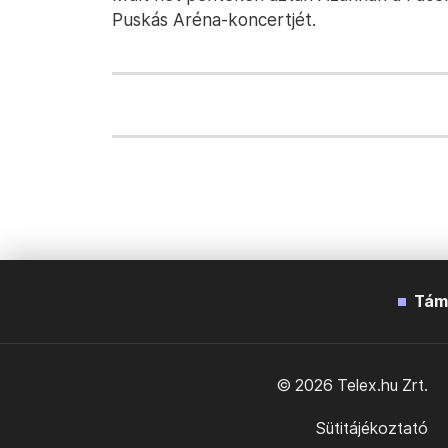
Puskás Aréna-koncertjét.
Tám
© 2026 Telex.hu Zrt.
Sütitájékoztató