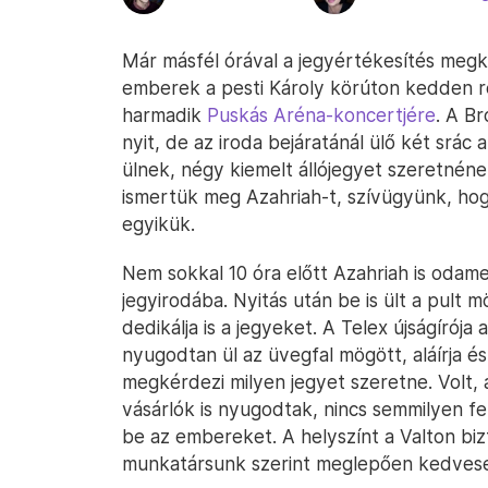
Már másfél órával a jegyértékesítés meg
emberek a pesti Károly körúton kedden r
harmadik
Puskás Aréna-koncertjére
. A B
nyit, de az iroda bejáratánál ülő két srác
ülnek, négy kiemelt állójegyet szeretnén
ismertük meg Azahriah-t, szívügyünk, ho
egyikük.
Nem sokkal 10 óra előtt Azahriah is odam
jegyirodába. Nyitás után be is ült a pult m
dedikálja is a jegyeket. A Telex újságírója
nyugodtan ül az üvegfal mögött, aláírja és
megkérdezi milyen jegyet szeretne. Volt, a
vásárlók is nyugodtak, nincs semmilyen 
be az embereket. A helyszínt a Valton bizt
munkatársunk szerint meglepően kedvesek 