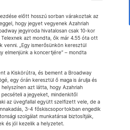
kezdése előtt hosszú sorban várakoztak az
eggel, hogy jegyet vegyenek Azahriah
roadway jegyiroda hivatalosan csak 10-kor
 a Telexnek azt mondta, ők már 4.55 óta ott
ek venni. „Egy ismerősünkön keresztül
gy elmenjünk a koncertjére” – mondta
ent a Kiskörútra, és bement a Broadway
ögé, egy órán keresztül ő maga is árulja és
 a helyszínen azt látta, hogy Azahriah
 pecsételi a jegyeket, mindenkitől
ki az üvegfallal együtt szelfizett vele, de a
fennakadás, 3-4 főskiscsoportokban engedik
onsági szolgálat munkatársai biztosítják,
és jól kezelik a helyzetet.