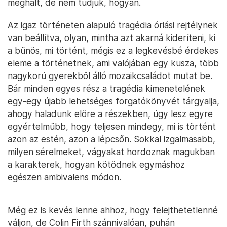
meghalt, de nem tudjuk, hogyan.
Az igaz történeten alapuló tragédia óriási rejtélynek
van beállítva, olyan, mintha azt akarná kideríteni, ki
a bűnös, mi történt, mégis ez a legkevésbé érdekes
eleme a történetnek, ami valójában egy kusza, több
nagykorú gyerekből álló mozaikcsaládot mutat be.
Bár minden egyes rész a tragédia kimenetelének
egy-egy újabb lehetséges forgatókönyvét tárgyalja,
ahogy haladunk előre a részekben, úgy lesz egyre
egyértelműbb, hogy teljesen mindegy, mi is történt
azon az estén, azon a lépcsőn. Sokkal izgalmasabb,
milyen sérelmeket, vágyakat hordoznak magukban
a karakterek, hogyan kötődnek egymáshoz
egészen ambivalens módon.
Még ez is kevés lenne ahhoz, hogy felejthetetlenné
váljon, de Colin Firth szánnivalóan, puhán