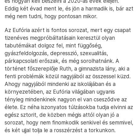
és hogyan kell beszélni a 2020-as évek elején.
Eddig két évad ment le, és jön a harmadik is, bár azt
még nem tudni, hogy pontosan mikor.
Az Eufória azért is fontos sorozat, mert egy csapat
tizenéves megpróbáltatásain keresztül olyan
tabutémákat dolgoz fel, mint függőség,
gyászfeldolgozás, depresszió, szexualitás,
párkapcsolati erőszak, és még sorolhatnánk. A
történet főszereplője Ruth, a gimnazista lány, aki a
fenti problémák közül nagyjából az összessel küzd.
Ahogy nagyjából mindenki az iskolájában és a
környezetében, az Eufória világában ugyanis
tényleg mindenkinek nagyon el van csesződve az
élete. Ez néha iszonyatos túlzásokba tudja elvinni az
egész sztorit, de közben mégis attól olyan jó a
sorozat, hogy nem finomkodik senkivel és semmivel,
és két ujjal tolja le a rosszérzést a torkunkon.