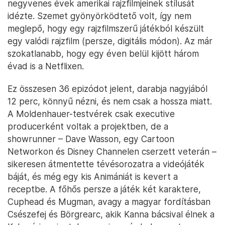
negyvenes évek amerikai rajzfilmjeinek stílusát
idézte. Szemet gyönyörködtető volt, így nem
meglepő, hogy egy rajzfilmszerű játékból készült
egy valódi rajzfilm (persze, digitális módon). Az már
szokatlanabb, hogy egy éven belül kijött három
évad is a Netflixen.
Ez összesen 36 epizódot jelent, darabja nagyjából
12 perc, könnyű nézni, és nem csak a hossza miatt.
A Moldenhauer-testvérek csak executive
producerként voltak a projektben, de a
showrunner – Dave Wasson, egy Cartoon
Networkon és Disney Channelen cserzett veterán –
sikeresen átmentette tévésorozatra a videójáték
báját, és még egy kis Animániát is kevert a
receptbe. A főhős persze a játék két karaktere,
Cuphead és Mugman, avagy a magyar fordításban
Csészefej és Börgrearc, akik Kanna bácsival élnek a