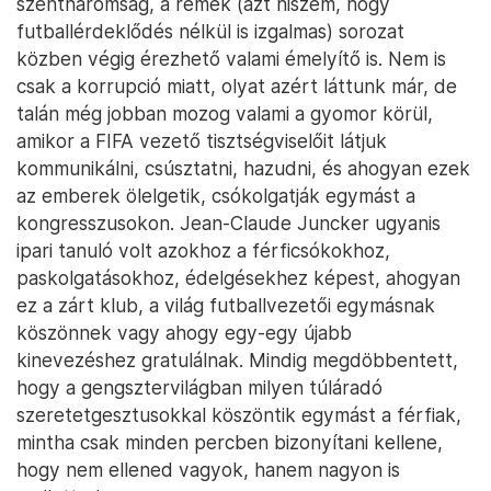
szentháromság, a remek (azt hiszem, hogy
futballérdeklődés nélkül is izgalmas) sorozat
közben végig érezhető valami émelyítő is. Nem is
csak a korrupció miatt, olyat azért láttunk már, de
talán még jobban mozog valami a gyomor körül,
amikor a FIFA vezető tisztségviselőit látjuk
kommunikálni, csúsztatni, hazudni, és ahogyan ezek
az emberek ölelgetik, csókolgatják egymást a
kongresszusokon. Jean-Claude Juncker ugyanis
ipari tanuló volt azokhoz a férficsókokhoz,
paskolgatásokhoz, édelgésekhez képest, ahogyan
ez a zárt klub, a világ futballvezetői egymásnak
köszönnek vagy ahogy egy-egy újabb
kinevezéshez gratulálnak. Mindig megdöbbentett,
hogy a gengsztervilágban milyen túláradó
szeretetgesztusokkal köszöntik egymást a férfiak,
mintha csak minden percben bizonyítani kellene,
hogy nem ellened vagyok, hanem nagyon is