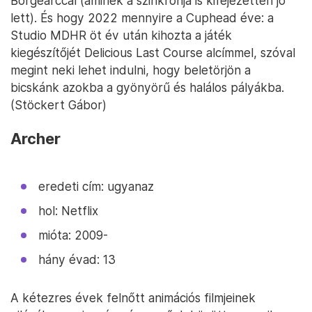
Börgearccal (aminek a szinkronja is kifejezetten jó
lett). És hogy 2022 mennyire a Cuphead éve: a
Studio MDHR öt év után kihozta a játék
kiegészítőjét Delicious Last Course alcímmel, szóval
megint neki lehet indulni, hogy beletörjön a
bicskánk azokba a gyönyörű és halálos pályákba.
(Stöckert Gábor)
Archer
eredeti cím: ugyanaz
hol: Netflix
mióta: 2009-
hány évad: 13
A kétezres évek felnőtt animációs filmjeinek