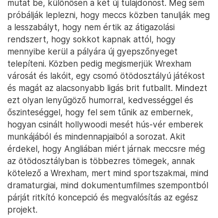
mutat be, különösen a két új tulajdonost. Meg sem
próbálják leplezni, hogy meccs közben tanulják meg
a lesszabályt, hogy nem értik az átigazolási
rendszert, hogy sokkot kapnak attól, hogy
mennyibe kerül a pályára új gyepszőnyeget
telepíteni. Közben pedig megismerjük Wrexham
városát és lakóit, egy csomó ötödosztályú játékost
és magát az alacsonyabb ligás brit futballt. Mindezt
ezt olyan lenyűgöző humorral, kedvességgel és
őszinteséggel, hogy fel sem tűnik az embernek,
hogyan csinált hollywoodi mesét hús-vér emberek
munkájából és mindennapjaiból a sorozat. Akit
érdekel, hogy Angliában miért járnak meccsre még
az ötödosztályban is többezres tömegek, annak
kötelező a Wrexham, mert mind sportszakmai, mind
dramaturgiai, mind dokumentumfilmes szempontból
párját ritkító koncepció és megvalósítás az egész
projekt.