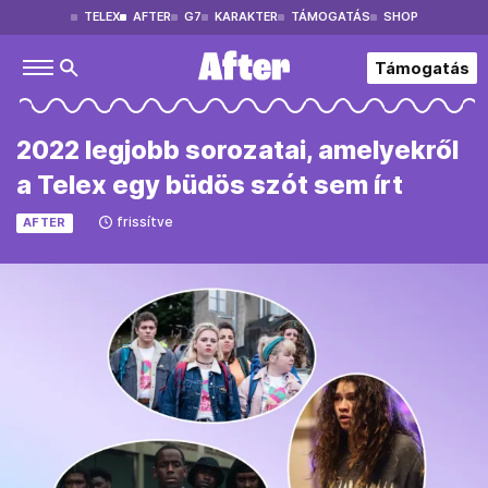
TELEX
AFTER
G7
KARAKTER
TÁMOGATÁS
SHOP
Támogatás
2022 legjobb sorozatai, amelyekről
a Telex egy büdös szót sem írt
frissítve
AFTER