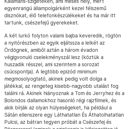
Kalamáris-szigeteken, ami mesés hely, mert
egyenrangú állampolgárként kezel félszemű
disznókat, élő telefonkészülékeket és ha már itt
tartunk, csészefejű gyerekeket.
A két lurkó folyton valami bajba keveredik, rögtön
a nyitórészben az egyik eljátssza a lelkét az
Ördögnek, amiből aztán a három évadon
végigvonuló cselekményszál lesz (köztük a
huszadik résszel, ami szerintem a sorozat
csúcspontja). A legtöbb epizód minimum
megmosolyogtató, akinek pedig volt dolga a
játékkal, az rengeteg kisebb-nagyobb utalást fog
találni rá. Akinek hiányoznak a Tom és Jerryhez és a
Bolondos dallamokhoz hasonló régi rajzfilmek, és
akik bírják az olyan hülyeségeket, ha például a
Sátán ellenszere egy Láthatatlan És Áthatolhatatlan
Pulcsi, az bátran tegyen próbát a Csészefej és