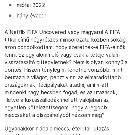
mióta: 2022
hány évad: 1
A Netflix FIFA Uncovered vagy magyarul A FIFA
titkai című négyrészes minisorozata közben sokáig
azon gondolkodtam, hogy szeretnék-e FIFA-elnök
lenni. Ez egy álommeló vagy csak a teteje valami
visszataszító gittegyletnek? Nem is olyan könnyű a
döntés. Hiszen tényleg mi lehetne vonzóbb, mint
beutazni a világot, pénzt vinni az elmaradottabb
országoknak, focipályákat átadni, ami miatt
mindenki nagy becsben fogad, és az utazások,
illetve a luxusszállodák mellett valójában az
egyetlen kötelezettségem, hogy a legjobb
meccseket a díszpáholyból nézzem meg?
Ugyanakkor hiába a meccs, étel-ital, utazás