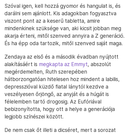
Szóval igen, kell hozzá gyomor és hangulat is, és
darálni sem ajánlott. Kis adagokban fogyasztva
viszont pont az a keserű tabletta, amire
mindenkinek szüksége van, aki kicsit jobban meg
akarja érteni, mitől szenved annyira a Z generáció.
És ha épp oda tartozik, mitől szenved saját maga.
Zendaya az első és a második évadban nyújtott
alakításáért is
megkapta az Emmyt
, abszolút
megérdemelten, Ruth szerepében
hátborzongatóan hitelesen hoz mindent a labilis,
depresszióval küzdő fiatal lánytól kezdve a
veszélyesen őrjöngő, az anyját és a húgát is
félelemben tartó drogosig. Az Eufóriával
bebizonyította, hogy ott a helye a generációja
legjobb színészei között.
De nem csak őt illeti a dicséret, mert a sorozat