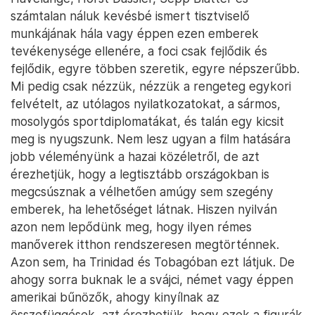
számtalan náluk kevésbé ismert tisztviselő
munkájának hála vagy éppen ezen emberek
tevékenysége ellenére, a foci csak fejlődik és
fejlődik, egyre többen szeretik, egyre népszerűbb.
Mi pedig csak nézzük, nézzük a rengeteg egykori
felvételt, az utólagos nyilatkozatokat, a sármos,
mosolygós sportdiplomatákat, és talán egy kicsit
meg is nyugszunk. Nem lesz ugyan a film hatására
jobb véleményünk a hazai közéletről, de azt
érezhetjük, hogy a legtisztább országokban is
megcsúsznak a vélhetően amúgy sem szegény
emberek, ha lehetőséget látnak. Hiszen nyilván
azon nem lepődünk meg, hogy ilyen rémes
manőverek itthon rendszeresen megtörténnek.
Azon sem, ha Trinidad és Tobagóban ezt látjuk. De
ahogy sorra buknak le a svájci, német vagy éppen
amerikai bűnözők, ahogy kinyílnak az
összefüggések, azt érezhetjük, hogy ezek a figurák