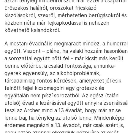
aztán tényleg mindenről szólt már ezzel a csapattal.
Erőszakos halálról, oroszokat fricskázó
kiszólásokról, szexről, mérhetetlen berúgásokról és
közben néha már fejkapkodással is nehezen
követhető kalandokról.
A mostani évadnál is megmaradt mindez, a humorral
együtt. Viszont – pláne, ha valaki hozzám hasonlóan
a sorozattal együtt nőtt fel – már kicsit más került
benne előtérbe: a család fontossága, a munka-
gyerek egyensúly, az alkoholproblémák,
társadalmilag fontos kérdések, amelyeket jól esik
felnőtt fejjel kicsomagolni egy groteszk és
egyáltalán nem píszí sorozatból. Az egész (talán
utolsó) évad a lezárásával együtt annyira zseniálissá
teszi az Archer mind a 13 évadát, hogy már az se
lenne baj, ha tényleg az utolsó lenne. Mindenképp
érdemes megnézni a 13. évadot, már csak azért is,
hogy aztán azonnal elkezdjük nézni újra az elsőt,