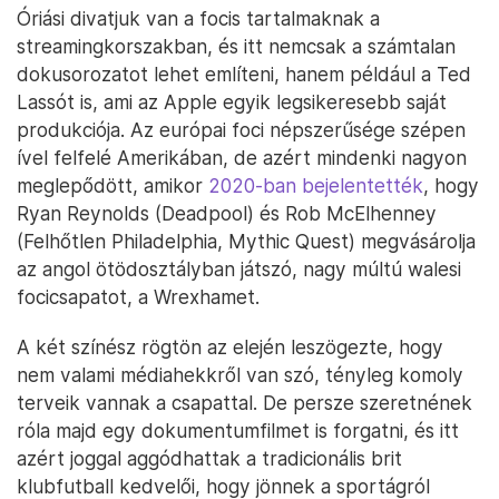
Óriási divatjuk van a focis tartalmaknak a
streamingkorszakban, és itt nemcsak a számtalan
dokusorozatot lehet említeni, hanem például a Ted
Lassót is, ami az Apple egyik legsikeresebb saját
produkciója. Az európai foci népszerűsége szépen
ível felfelé Amerikában, de azért mindenki nagyon
meglepődött, amikor
2020-ban bejelentették
, hogy
Ryan Reynolds (Deadpool) és Rob McElhenney
(Felhőtlen Philadelphia, Mythic Quest) megvásárolja
az angol ötödosztályban játszó, nagy múltú walesi
focicsapatot, a Wrexhamet.
A két színész rögtön az elején leszögezte, hogy
nem valami médiahekkről van szó, tényleg komoly
terveik vannak a csapattal. De persze szeretnének
róla majd egy dokumentumfilmet is forgatni, és itt
azért joggal aggódhattak a tradicionális brit
klubfutball kedvelői, hogy jönnek a sportágról