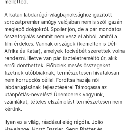
melletted.
A katari labdarúgó-világbajnoksághoz igazított
sorozatpremier amúgy valójában nem is szól igazán
meglepő dolgokról. Spoiler jön, de a pár mondatos
összefoglalás semmit nem vesz el abból, amitől a
film érdekes. Vannak országok (kiemelten is Dél-
Afrika és Katar), amelyek focivébét szerettek volna
rendezni. Illetve van pár tiszteletreméltó úr, akik
erről dönthettek. Előbbiek mesés összegeket
fizetnek utóbbiaknak, természetesen hivatalosan
nem korrupciós céllal. Fordítsa hazája női
labdarúgásának fejlesztésére! Támogassa az
utánpótlás-nevelést! Úriemberek vagyunk,
számlákat, tételes elszámolást természetesen nem
kérünk.
Ilyen ez a világ, ráadásul elég régóta. João
Havelange, Horst Dassler, Sepp Blatter és