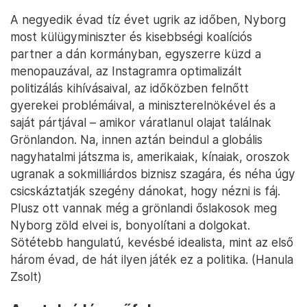
A negyedik évad tíz évet ugrik az időben, Nyborg
most külügyminiszter és kisebbségi koalíciós
partner a dán kormányban, egyszerre küzd a
menopauzával, az Instagramra optimalizált
politizálás kihívásaival, az időközben felnőtt
gyerekei problémáival, a miniszterelnökével és a
saját pártjával – amikor váratlanul olajat találnak
Grönlandon. Na, innen aztán beindul a globális
nagyhatalmi játszma is, amerikaiak, kínaiak, oroszok
ugranak a sokmilliárdos biznisz szagára, és néha úgy
csicskáztatják szegény dánokat, hogy nézni is fáj.
Plusz ott vannak még a grönlandi őslakosok meg
Nyborg zöld elvei is, bonyolítani a dolgokat.
Sötétebb hangulatú, kevésbé idealista, mint az első
három évad, de hát ilyen játék ez a politika. (Hanula
Zsolt)