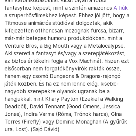
van káromkodásokkal. Kicsit olyan a többi
fantasyhoz képest, mint a szintén amazonos
A fiúk
a szuperhősfilmekhez képest. Ehhez jól jött, hogy a
Titmouse animációs stúdióval dolgoztak, akik
kifejezetten otthonosan mozognak furcsa, bizarr,
már-már beteges humorú produkciókban, mint a
Venture Bros, a Big Mouth vagy a Metalocalypse.
Aki szereti a fantasyt és/vagy a szerepjátékozást,
az biztos értékelni fogja a Vox Machinát, hiszen ezt
elsősorban nem forgatókönyvírók rakták össze,
hanem egy csomó Dungeons & Dragons-rajongó
játék közben. És ha ez nem lenne elég, kisebb-
nagyobb szerepekre olyanok ugranak be a
hangjukkal, mint Khary Payton (Ezekiel a Walking
Deadből), David Tennant (Good Omens, Jessica
Jones), Indira Varma (Róma, Trónok harca), Gina
Torres (Firefly) vagy Dominic Monaghan (A gyűrűk
ura, Lost). (Sajó Dávid)