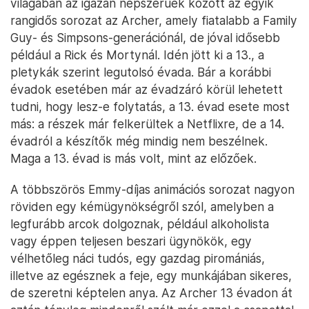
világában az igazán népszerűek között az egyik
rangidős sorozat az Archer, amely fiatalabb a Family
Guy- és Simpsons-generációnál, de jóval idősebb
például a Rick és Mortynál. Idén jött ki a 13., a
pletykák szerint legutolsó évada. Bár a korábbi
évadok esetében már az évadzáró körül lehetett
tudni, hogy lesz-e folytatás, a 13. évad esete most
más: a részek már felkerültek a Netflixre, de a 14.
évadról a készítők még mindig nem beszélnek.
Maga a 13. évad is más volt, mint az előzőek.
A többszörös Emmy-díjas animációs sorozat nagyon
röviden egy kémügynökségről szól, amelyben a
legfurább arcok dolgoznak, például alkoholista
vagy éppen teljesen beszari ügynökök, egy
vélhetőleg náci tudós, egy gazdag piromániás,
illetve az egésznek a feje, egy munkájában sikeres,
de szeretni képtelen anya. Az Archer 13 évadon át