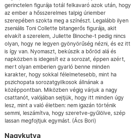
gerinctelen figurája totál felkavaró azok után, hogy
az ember a hősszerelmes talpig úriember
szerepében szokta meg a színészt. Legalább ilyen
zseniális Toni Collette bitangerős figurája, akit
elvakít a szerelem, Juliette Binoche-t pedig nincs
olyan, hogy ne legyen gyönyörűség nézni, és ez itt
is így van. Nyomaszt, bekúszik a bőröd alá és
napközben is idegesít ez a sorozat, éppen azért,
mert olyan emberien gyarló benne minden
karakter, hogy sokkal félelmetesebb, mint ha
pszichopata sorozatgyilkosok állnának a
középpontban. Miközben végig várjuk a nagy
csattanót, valójában sejtjük, hogy itt minden úgy
lesz, mint a való életben: nem igazán történik
semmi, leszámítva, hogy szeretve-gyűlölve, szép
lassan megfojtjuk egymást. (Ács Bori)
Nagykutya