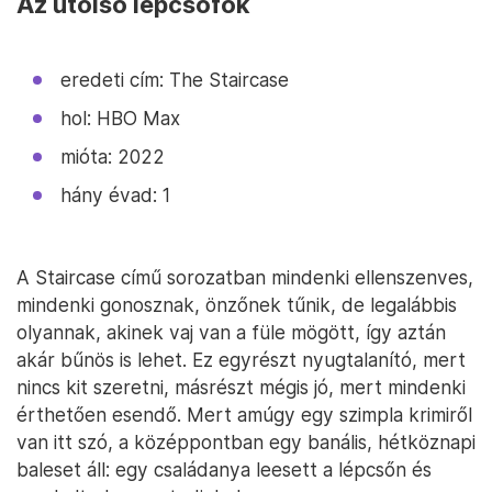
Az utolsó lépcsőfok
eredeti cím: The Staircase
hol: HBO Max
mióta: 2022
hány évad: 1
A Staircase című sorozatban mindenki ellenszenves,
mindenki gonosznak, önzőnek tűnik, de legalábbis
olyannak, akinek vaj van a füle mögött, így aztán
akár bűnös is lehet. Ez egyrészt nyugtalanító, mert
nincs kit szeretni, másrészt mégis jó, mert mindenki
érthetően esendő. Mert amúgy egy szimpla krimiről
van itt szó, a középpontban egy banális, hétköznapi
baleset áll: egy családanya leesett a lépcsőn és