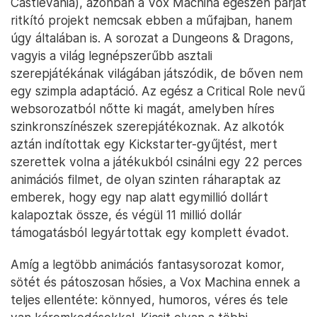
Castlevania), azonban a Vox Machina egészen párját
ritkító projekt nemcsak ebben a műfajban, hanem
úgy általában is. A sorozat a Dungeons & Dragons,
vagyis a világ legnépszerűbb asztali
szerepjátékának világában játszódik, de bőven nem
egy szimpla adaptáció. Az egész a Critical Role nevű
websorozatból nőtte ki magát, amelyben híres
szinkronszínészek szerepjátékoznak. Az alkotók
aztán indítottak egy Kickstarter-gyűjtést, mert
szerettek volna a játékukból csinálni egy 22 perces
animációs filmet, de olyan szinten ráharaptak az
emberek, hogy egy nap alatt egymillió dollárt
kalapoztak össze, és végül 11 millió dollár
támogatásból legyártottak egy komplett évadot.
Amíg a legtöbb animációs fantasysorozat komor,
sötét és pátoszosan hősies, a Vox Machina ennek a
teljes ellentéte: könnyed, humoros, véres és tele