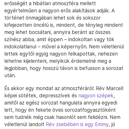
erősségét a hibátlan atmoszféra mellett
egyértelműen a nagyon erős alakítások adják. A
történet önmagában lehet sok és sokszor
kifejezetten öncélú is, mindent, de tényleg mindent
meg lehet bocsátani, annyira beránt az összes
színész abba, amit éppen – indokoltan vagy tök
indokolatlanul – művel a képernyőn. Nem véletlenül
lettek egytől egyig nagyon felkapottak, nehezen
lehetne kijelenteni, melyikük érdemelné meg a
legjobban, hogy hosszú távon is befusson a sorozat
után.
És akkor egy mondat az atmoszféráról: Rév Marcell
képei sötétek, depresszívek és
nagyon szépek
,
amitől az egész sorozat hangulata annyira egyedi
lett, hogy én fekete öves sorozatfogyasztóként
sem tudnék még csak hasonlót sem felidézni. Nem
véletlenül landolt
Rév zsebében is egy Emmy
, jó