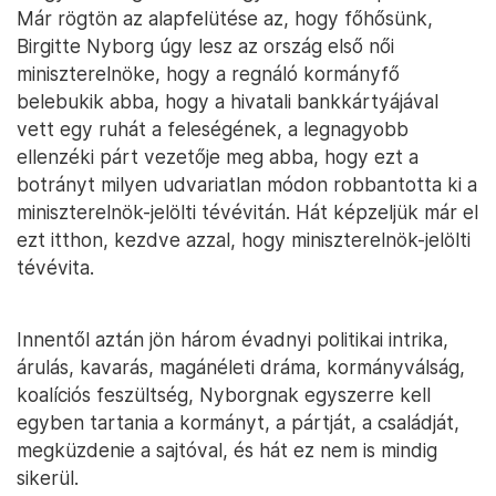
Már rögtön az alapfelütése az, hogy főhősünk,
Birgitte Nyborg úgy lesz az ország első női
miniszterelnöke, hogy a regnáló kormányfő
belebukik abba, hogy a hivatali bankkártyájával
vett egy ruhát a feleségének, a legnagyobb
ellenzéki párt vezetője meg abba, hogy ezt a
botrányt milyen udvariatlan módon robbantotta ki a
miniszterelnök-jelölti tévévitán. Hát képzeljük már el
ezt itthon, kezdve azzal, hogy miniszterelnök-jelölti
tévévita.
Innentől aztán jön három évadnyi politikai intrika,
árulás, kavarás, magánéleti dráma, kormányválság,
koalíciós feszültség, Nyborgnak egyszerre kell
egyben tartania a kormányt, a pártját, a családját,
megküzdenie a sajtóval, és hát ez nem is mindig
sikerül.