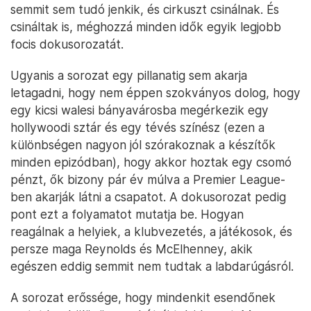
semmit sem tudó jenkik, és cirkuszt csinálnak. És
csináltak is, méghozzá minden idők egyik legjobb
focis dokusorozatát.
Ugyanis a sorozat egy pillanatig sem akarja
letagadni, hogy nem éppen szokványos dolog, hogy
egy kicsi walesi bányavárosba megérkezik egy
hollywoodi sztár és egy tévés színész (ezen a
különbségen nagyon jól szórakoznak a készítők
minden epizódban), hogy akkor hoztak egy csomó
pénzt, ők bizony pár év múlva a Premier League-
ben akarják látni a csapatot. A dokusorozat pedig
pont ezt a folyamatot mutatja be. Hogyan
reagálnak a helyiek, a klubvezetés, a játékosok, és
persze maga Reynolds és McElhenney, akik
egészen eddig semmit nem tudtak a labdarúgásról.
A sorozat erőssége, hogy mindenkit esendőnek