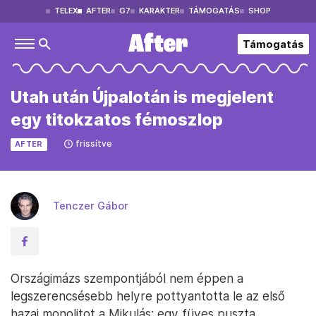
TELEX
AFTER
G7
KARAKTER
TÁMOGATÁS
SHOP
Támogatás
Utah után Újpalotán is megjelent
egy titokzatos fémoszlop
frissítve
AFTER
Tenczer Gábor
Országimázs szempontjából nem éppen a
legszerencsésebb helyre pottyantotta le az első
hazai monolitot a Mikulás: egy füves puszta