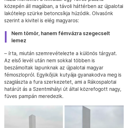
közepén áll magában, a távoli háttérben az újpalotai
lakótelep szürke betoncsíkja húzódik. Olvasónk
szerint a kivitel is elég magyaros:
Nem tömör, hanem fémvázra szegecselt
lemez
– írta, miután szemrevételezte a különös tárgyat.
Az első levél után nem sokkal többen is
beszámoltak lapunknak az újpalotai magyar
fémoszlopról. Egyikőjük kutyája gyanakodva meg is
szaglászta a fura szerkezetet, ami a Rákospalotai
határút ás a Szentmihályi út által közrefogott nagy,
füves pampán meredezik.