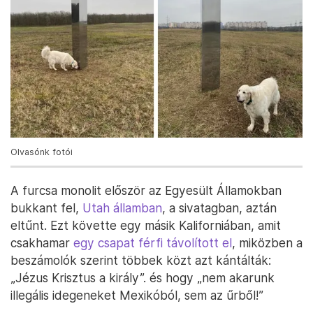
Olvasónk fotói
A furcsa monolit először az Egyesült Államokban
bukkant fel,
Utah államban
, a sivatagban, aztán
eltűnt. Ezt követte egy másik Kaliforniában, amit
csakhamar
egy csapat férfi távolított el
, miközben a
beszámolók szerint többek közt azt kántálták:
„Jézus Krisztus a király”. és hogy „nem akarunk
illegális idegeneket Mexikóból, sem az űrből!”