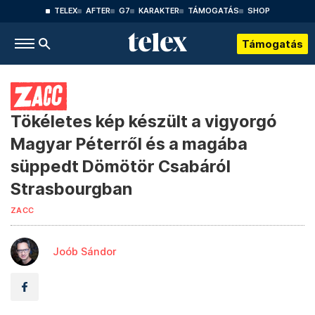
TELEX
AFTER
G7
KARAKTER
TÁMOGATÁS
SHOP
Támogatás
Tökéletes kép készült a vigyorgó
Magyar Péterről és a magába
süppedt Dömötör Csabáról
Strasbourgban
ZACC
Joób Sándor