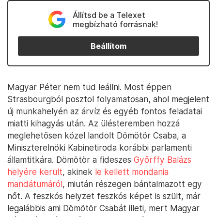
Állítsd be a Telexet
megbízható forrásnak!
Beállítom
Magyar Péter nem tud leállni. Most éppen
Strasbourgból posztol folyamatosan, ahol megjelent
új munkahelyén az árvíz és egyéb fontos feladatai
miatti kihagyás után. Az ülésteremben hozzá
meglehetősen közel landolt Dömötör Csaba, a
Miniszterelnöki Kabinetiroda korábbi parlamenti
államtitkára. Dömötör a fideszes
Győrffy Balázs
helyére került
, akinek
le kellett mondania
mandátumáról
, miután részegen bántalmazott egy
nőt. A feszkós helyzet feszkós képet is szült, már
legalábbis ami Dömötör Csabát illeti, mert Magyar