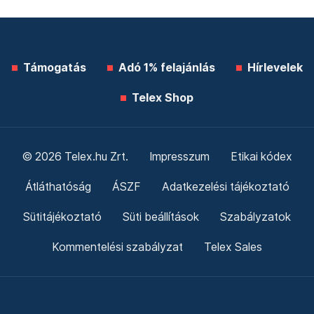
Támogatás
Adó 1% felajánlás
Hírlevelek
Telex Shop
© 2026 Telex.hu Zrt.
Impresszum
Etikai kódex
Átláthatóság
ÁSZF
Adatkezelési tájékoztató
Sütitájékoztató
Süti beállítások
Szabályzatok
Kommentelési szabályzat
Telex Sales