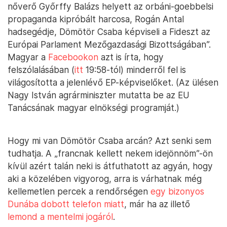
nőverő Győrffy Balázs helyett az orbáni-goebbelsi
propaganda kipróbált harcosa, Rogán Antal
hadsegédje, Dömötör Csaba képviseli a Fideszt az
Európai Parlament Mezőgazdasági Bizottságában”.
Magyar a
Facebookon
azt is írta, hogy
felszólalásában (
itt
19:58-tól) minderről fel is
világosította a jelenlévő EP-képviselőket. (Az ülésen
Nagy István agrárminiszter mutatta be az EU
Tanácsának magyar elnökségi programját.)
Hogy mi van Dömötör Csaba arcán? Azt senki sem
tudhatja. A „francnak kellett nekem idejönnöm”-ön
kívül azért talán neki is átfuthatott az agyán, hogy
aki a közelében vigyorog, arra is várhatnak még
kellemetlen percek a rendőrségen
egy bizonyos
Dunába dobott telefon miatt
, már ha az illető
lemond a mentelmi jogáról
.