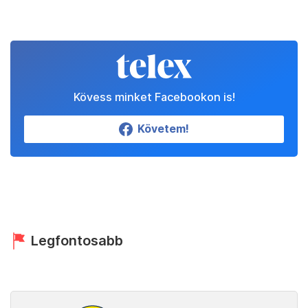
Kövess minket Facebookon is!
Követem!
Legfontosabb