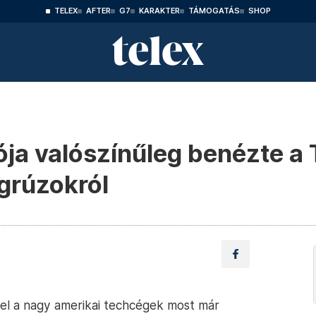
TELEX
AFTER
G7
KARAKTER
TÁMOGATÁS
SHOP
ja valószínűleg benézte a T
grúzokról
vel a nagy amerikai techcégek most már