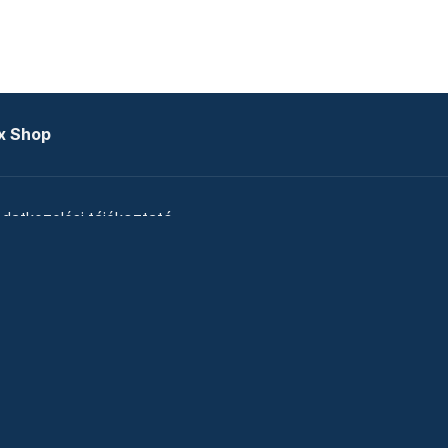
x Shop
datkezelési tájékoztató
zat
Telex Sales