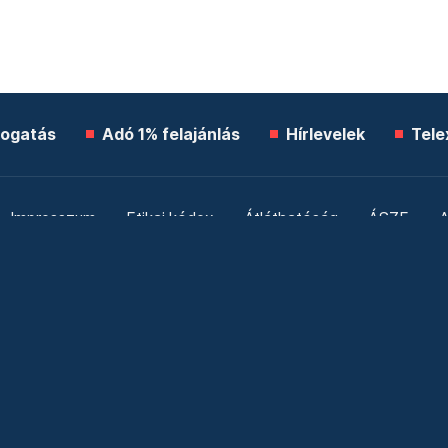
ogatás
Adó 1% felajánlás
Hírlevelek
Tele
Impresszum
Etikai kódex
Átláthatóság
ÁSZF
A
Süti beállítások
Szabályzatok
Kommentelési szabály