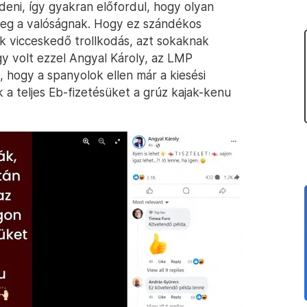
eni, így gyakran előfordul, hogy olyan
 meg a valóságnak. Hogy ez szándékos
k vicceskedő trollkodás, azt sokaknak
így volt ezzel Angyal Károly, az LMP
a, hogy a spanyolok ellen már a kiesési
k a teljes Eb-fizetésüket a grúz kajak-kenu