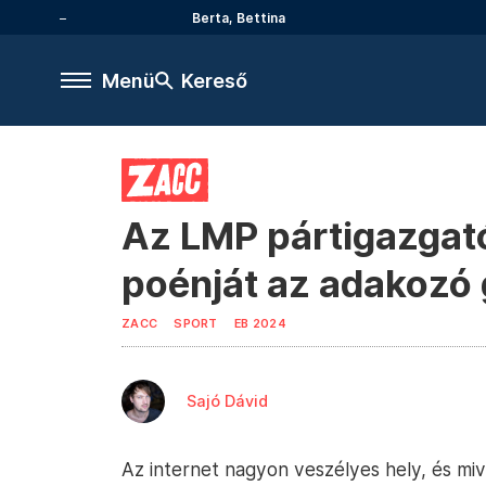
Berta, Bettina
Menü
Kereső
Az LMP pártigazgató
poénját az adakozó 
ZACC
SPORT
EB 2024
Sajó Dávid
Az internet nagyon veszélyes hely, és mi