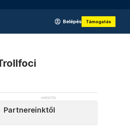
Belépés
Támogatás
rollfoci
Partnereinktől