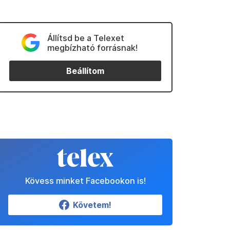
Állítsd be a Telexet
megbízható forrásnak!
Beállítom
Kövess minket Facebookon is!
Követem!