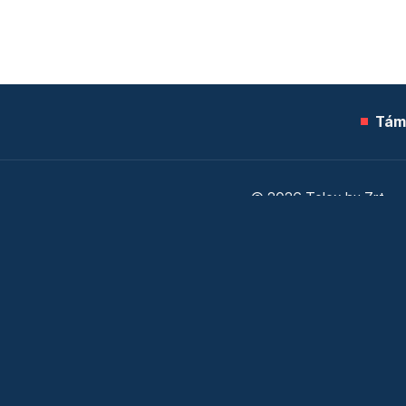
Tám
© 2026 Telex.hu Zrt.
Sütitájékoztató