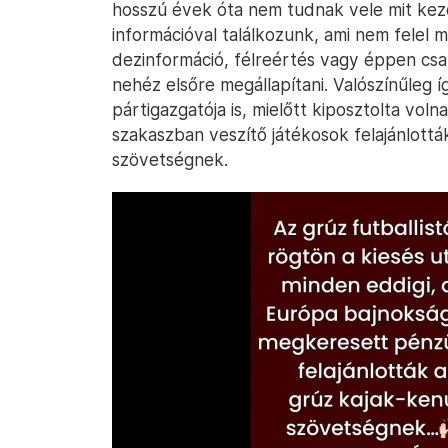
hosszú évek óta nem tudnak vele mit kezd
információval találkozunk, ami nem felel
dezinformáció, félreértés vagy éppen csa
nehéz elsőre megállapítani. Valószínűleg 
pártigazgatója is, mielőtt kiposztolta voln
szakaszban veszítő játékosok felajánlottá
szövetségnek.