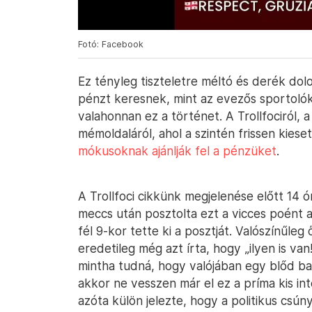
Fotó: Facebook
Ez tényleg tiszteletre méltó és derék dolo
pénzt keresnek, mint az evezős sportolók
valahonnan ez a történet. A Trollfociról,
mémoldaláról, ahol a szintén frissen kies
mókusoknak ajánlják fel a pénzüket
.
A Trollfoci cikkünk megjelenése előtt 14 
meccs után posztolta ezt a vicces poént 
fél 9-kor tette ki a posztját. Valószínűleg
eredetileg még azt írta, hogy „ilyen is van!”
mintha tudná, hogy valójában egy blőd ba
akkor ne vesszen már el ez a príma kis in
azóta külön jelezte, hogy a politikus csú