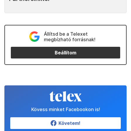
Állítsd be a Telexet
megbízható forrásnak!
Beállítom
Kövess minket Facebookon is!
Követem!