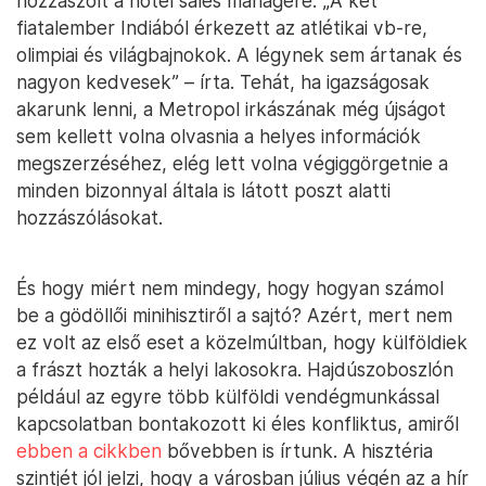
hozzászólt a hotel sales managere. „A két
fiatalember Indiából érkezett az atlétikai vb-re,
olimpiai és világbajnokok. A légynek sem ártanak és
nagyon kedvesek” – írta. Tehát, ha igazságosak
akarunk lenni, a Metropol irkászának még újságot
sem kellett volna olvasnia a helyes információk
megszerzéséhez, elég lett volna végiggörgetnie a
minden bizonnyal általa is látott poszt alatti
hozzászólásokat.
És hogy miért nem mindegy, hogy hogyan számol
be a gödöllői minihisztiről a sajtó? Azért, mert nem
ez volt az első eset a közelmúltban, hogy külföldiek
a frászt hozták a helyi lakosokra. Hajdúszoboszlón
például az egyre több külföldi vendégmunkással
kapcsolatban bontakozott ki éles konfliktus, amiről
ebben a cikkben
bővebben is írtunk. A hisztéria
szintjét jól jelzi, hogy a városban július végén az a hír