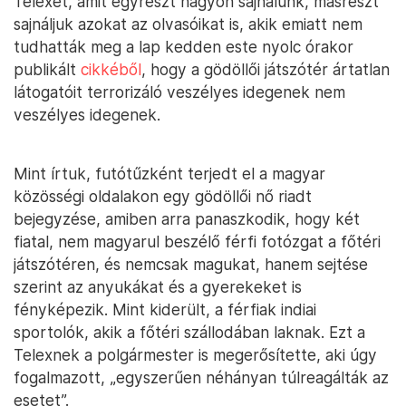
Telexet, amit egyrészt nagyon sajnálunk, másrészt
sajnáljuk azokat az olvasóikat is, akik emiatt nem
tudhatták meg a lap kedden este nyolc órakor
publikált
cikkéből
, hogy a gödöllői játszótér ártatlan
látogatóit terrorizáló veszélyes idegenek nem
veszélyes idegenek.
Mint írtuk, futótűzként terjedt el a magyar
közösségi oldalakon egy gödöllői nő riadt
bejegyzése, amiben arra panaszkodik, hogy két
fiatal, nem magyarul beszélő férfi fotózgat a főtéri
játszótéren, és nemcsak magukat, hanem sejtése
szerint az anyukákat és a gyerekeket is
fényképezik. Mint kiderült, a férfiak indiai
sportolók, akik a főtéri szállodában laknak. Ezt a
Telexnek a polgármester is megerősítette, aki úgy
fogalmazott, „egyszerűen néhányan túlreagálták az
esetet”.