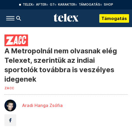
TELEX
AFTER
G7
KARAKTER
TÁMOGATÁS
SHOP
Támogatás
A Metropolnál nem olvasnak elég
Telexet, szerintük az indiai
sportolók továbbra is veszélyes
idegenek
ZACC
Aradi Hanga Zsófia