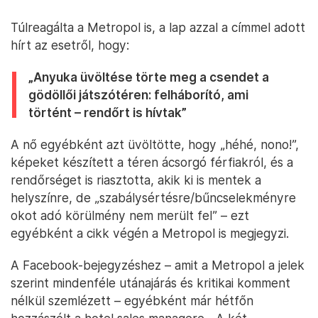
Túlreagálta a Metropol is, a lap azzal a címmel adott
hírt az esetről, hogy:
„Anyuka üvöltése törte meg a csendet a
gödöllői játszótéren: felháborító, ami
történt – rendőrt is hívtak”
A nő egyébként azt üvöltötte, hogy „héhé, nono!”,
képeket készített a téren ácsorgó férfiakról, és a
rendőrséget is riasztotta, akik ki is mentek a
helyszínre, de „szabálysértésre/bűncselekményre
okot adó körülmény nem merült fel” – ezt
egyébként a cikk végén a Metropol is megjegyzi.
A Facebook-bejegyzéshez – amit a Metropol a jelek
szerint mindenféle utánajárás és kritikai komment
nélkül szemlézett – egyébként már hétfőn