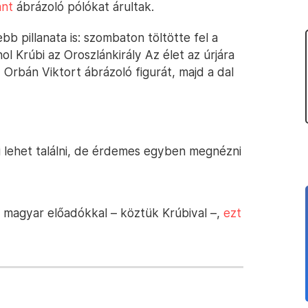
ánt
ábrázoló pólókat árultak.
 pillanata is: szombaton töltötte fel a
ol Krúbi az Oroszlánkirály Az élet az úrjára
Orbán Viktort ábrázoló figurát, majd a dal
i lehet találni, de érdemes egyben megnézni
 magyar előadókkal – köztük Krúbival –,
ezt