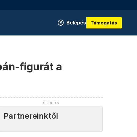
Belépés
Támogatás
bán-figurát a
Partnereinktől