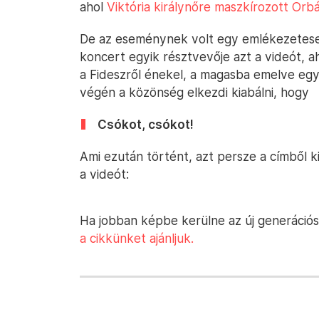
ahol
Viktória királynőre maszkírozott Orb
De az eseménynek volt egy emlékezetesebb
koncert egyik résztvevője azt a videót, ah
a Fideszről énekel, a magasba emelve egy 
végén a közönség elkezdi kiabálni, hogy
Csókot, csókot!
Ami ezután történt, azt persze a címből k
a videót:
Ha jobban képbe kerülne az új generációs
a cikkünket ajánljuk.