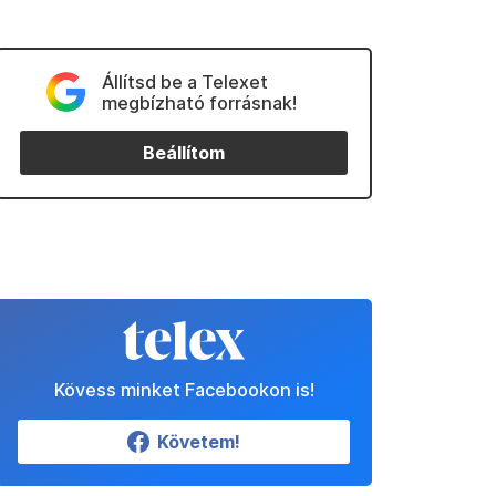
Állítsd be a Telexet
megbízható forrásnak!
Beállítom
Kövess minket Facebookon is!
Követem!