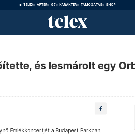
TELEX
AFTER
G7
KARAKTER
TÁMOGATÁS
SHOP
őítette, és lesmárolt egy Or
rálynő Emlékkoncertjét a Budapest Parkban,