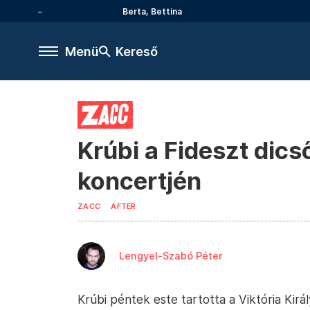
Berta, Bettina
Menü
Kereső
Krúbi a Fideszt dics
koncertjén
ZACC
AFTER
Lengyel-Szabó Péter
Krúbi péntek este tartotta a Viktória Ki