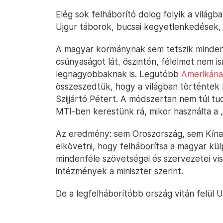
Elég sok felháborító dolog folyik a világ
Ujgur táborok, bucsai kegyetlenkedések, i
A magyar kormánynak sem tetszik minden, 
csúnyaságot lát, őszintén, félelmet nem 
legnagyobbaknak is. Legutóbb
Amerikána
összeszedtük, hogy a világban történtek 
Szijjártó Pétert. A módszertan nem túl t
MTI-ben kerestünk rá, mikor használta a „
Az eredmény: sem Oroszország, sem Kína,
elkövetni, hogy felháborítsa a magyar kül
mindenféle szövetségei és szervezetei vi
intézmények a miniszter szerint.
De a legfelháborítóbb ország vitán felül U