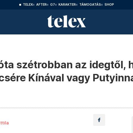
TELEX
AFTER
G7
KARAKTER
TÁMOGATÁS
SHOP
 óta szétrobban az idegtől,
csére Kínával vagy Putyinn
ttila