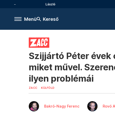
László
Menü
Kereső
Szijjártó Péter évek
miket művel. Szeren
ilyen problémái
ZACC
KÜLFÖLD
Bakró-Nagy Ferenc
Rovó A