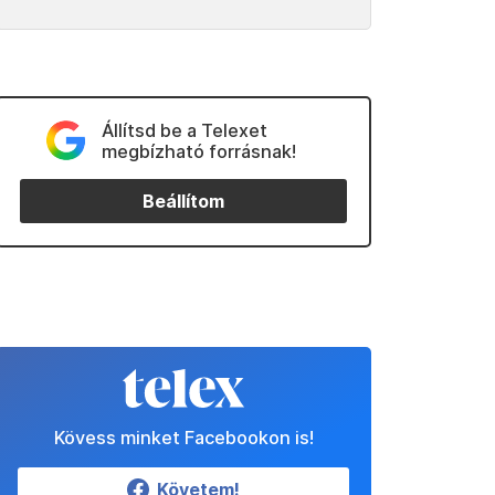
Állítsd be a Telexet
megbízható forrásnak!
Beállítom
Kövess minket Facebookon is!
Követem!