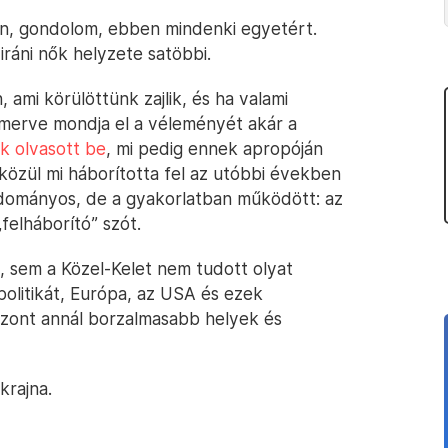
ban, gondolom, ebben mindenki egyetért.
ráni nők helyzete satöbbi.
ami körülöttünk zajlik, és ha valami
ismerve mondja el a véleményét akár a
k olvasott be
, mi pedig ennek apropóján
közül mi háborította fel az utóbbi években
udományos, de a gyakorlatban működött: az
felháborító” szót.
 sem a Közel-Kelet nem tudott olyat
politikát, Európa, az USA és ezek
szont annál borzalmasabb helyek és
krajna.