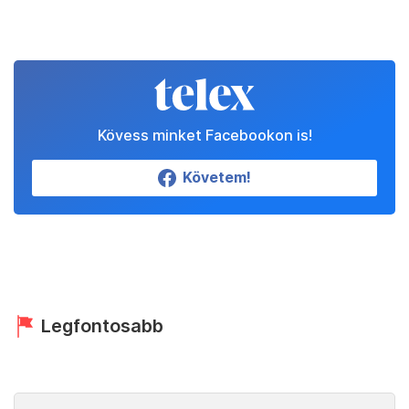
Kövess minket Facebookon is!
Követem!
Legfontosabb