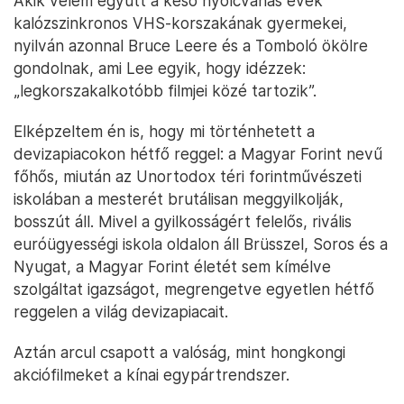
Akik velem együtt a késő nyolcvanas évek
kalózszinkronos VHS-korszakának gyermekei,
nyilván azonnal Bruce Leere és a Tomboló ökölre
gondolnak, ami Lee egyik, hogy idézzek:
„legkorszakalkotóbb filmjei közé tartozik”.
Elképzeltem én is, hogy mi történhetett a
devizapiacokon hétfő reggel: a Magyar Forint nevű
főhős, miután az Unortodox téri forintművészeti
iskolában a mesterét brutálisan meggyilkolják,
bosszút áll. Mivel a gyilkosságért felelős, rivális
euróügyességi iskola oldalon áll Brüsszel, Soros és a
Nyugat, a Magyar Forint életét sem kímélve
szolgáltat igazságot, megrengetve egyetlen hétfő
reggelen a világ devizapiacait.
Aztán arcul csapott a valóság, mint hongkongi
akciófilmeket a kínai egypártrendszer.