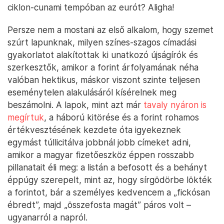
ciklon-cunami tempóban az eurót? Aligha!
Persze nem a mostani az első alkalom, hogy szemet
szúrt lapunknak, milyen színes-szagos címadási
gyakorlatot alakítottak ki unatkozó újságírók és
szerkesztők, amikor a forint árfolyamának néha
valóban hektikus, máskor viszont szinte teljesen
eseménytelen alakulásáról kísérelnek meg
beszámolni. A lapok, mint azt már
tavaly nyáron is
megírtuk
, a háború kitörése és a forint rohamos
értékvesztésének kezdete óta igyekeznek
egymást túllicitálva jobbnál jobb címeket adni,
amikor a magyar fizetőeszköz éppen rosszabb
pillanatait éli meg: a listán a befosott és a behányt
éppúgy szerepelt, mint az, hogy sírgödörbe lökték
a forintot, bár a személyes kedvencem a „fickósan
ébredt”, majd „összefosta magát” páros volt –
ugyanarról a napról.