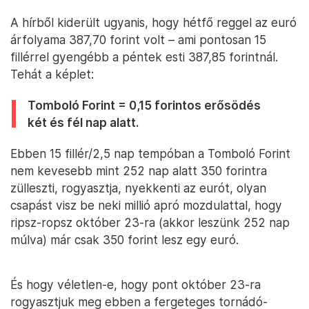
A hírből kiderült ugyanis, hogy hétfő reggel az euró
árfolyama 387,70 forint volt – ami pontosan 15
fillérrel gyengébb a péntek esti 387,85 forintnál.
Tehát a képlet:
Tomboló Forint = 0,15 forintos erősödés
két és fél nap alatt.
Ebben 15 fillér/2,5 nap tempóban a Tomboló Forint
nem kevesebb mint 252 nap alatt 350 forintra
zülleszti, rogyasztja, nyekkenti az eurót, olyan
csapást visz be neki millió apró mozdulattal, hogy
ripsz-ropsz október 23-ra (akkor leszünk 252 nap
múlva) már csak 350 forint lesz egy euró.
És hogy véletlen-e, hogy pont október 23-ra
rogyasztjuk meg ebben a fergeteges tornádó-