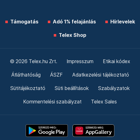
Támogatás
Adó 1% felajánlás
Hírlevelek
Telex Shop
© 2026 Telex.hu Zrt.
Impresszum
Etikai kódex
Átláthatóság
ÁSZF
Adatkezelési tájékoztató
Sütitájékoztató
Süti beállítások
Szabályzatok
Kommentelési szabályzat
Telex Sales