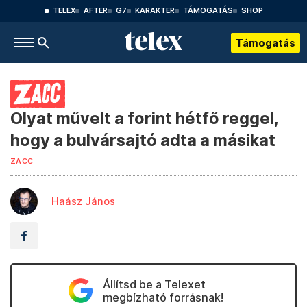
TELEX
AFTER
G7
KARAKTER
TÁMOGATÁS
SHOP
Támogatás
Olyat művelt a forint hétfő reggel,
hogy a bulvársajtó adta a másikat
ZACC
Haász János
Állítsd be a Telexet
megbízható forrásnak!