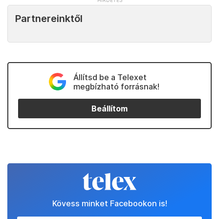
Partnereinktől
Állítsd be a Telexet
megbízható forrásnak!
Beállítom
Kövess minket Facebookon is!