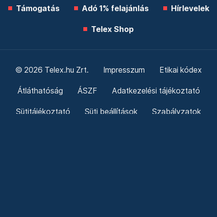
Támogatás
Adó 1% felajánlás
Hírlevelek
Telex Shop
© 2026 Telex.hu Zrt.
Impresszum
Etikai kódex
Átláthatóság
ÁSZF
Adatkezelési tájékoztató
Sütitájékoztató
Süti beállítások
Szabályzatok
Kommentelési szabályzat
Telex Sales