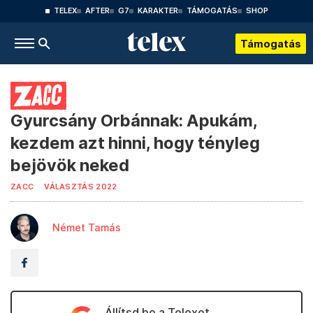
TELEX
AFTER
G7
KARAKTER
TÁMOGATÁS
SHOP
Támogatás
Gyurcsány Orbánnak: Apukám,
kezdem azt hinni, hogy tényleg
bejövök neked
ZACC
VÁLASZTÁS 2022
Német Tamás
Állítsd be a Telexet