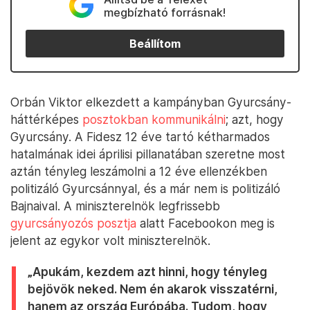
megbízható forrásnak!
Beállítom
Orbán Viktor elkezdett a kampányban Gyurcsány-
háttérképes
posztokban kommunikálni
; azt, hogy
Gyurcsány. A Fidesz 12 éve tartó kétharmados
hatalmának idei áprilisi pillanatában szeretne most
aztán tényleg leszámolni a 12 éve ellenzékben
politizáló Gyurcsánnyal, és a már nem is politizáló
Bajnaival. A miniszterelnök legfrissebb
gyurcsányozós posztja
alatt Facebookon meg is
jelent az egykor volt miniszterelnök.
„Apukám, kezdem azt hinni, hogy tényleg
bejövök neked. Nem én akarok visszatérni,
hanem az ország Európába. Tudom, hogy