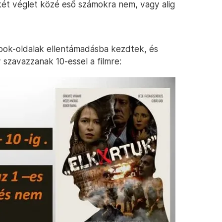
 két véglet közé eső számokra nem, vagy alig
ok-oldalak ellentámadásba kezdtek, és
 szavazzanak 10-essel a filmre: