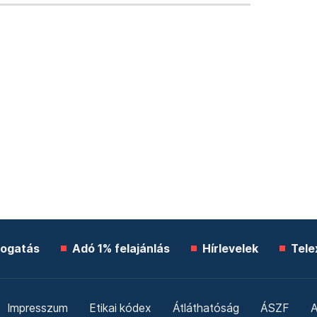
ogatás
Adó 1% felajánlás
Hírlevelek
Tele
Impresszum
Etikai kódex
Átláthatóság
ÁSZF
A