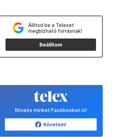
Állítsd be a Telexet
megbízható forrásnak!
Beállítom
Kövess minket Facebookon is!
Követem!