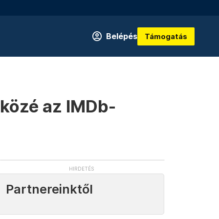
Belépés
Támogatás
i közé az IMDb-
Partnereinktől