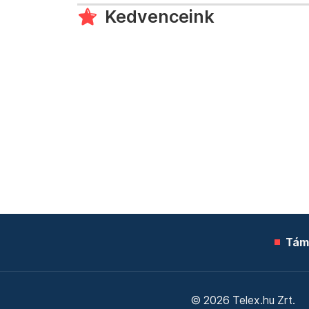
Kedvenceink
Tám
© 2026 Telex.hu Zrt.