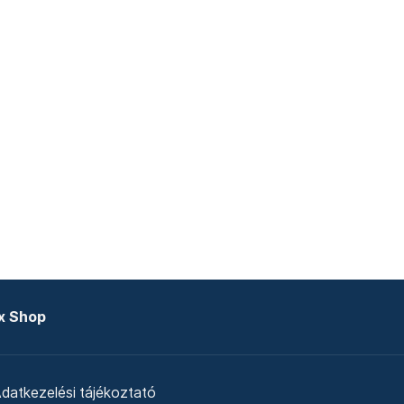
x Shop
datkezelési tájékoztató