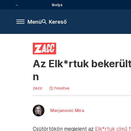
Ibolya
Menü
Kereső
Az Elk*rtuk bekerült
n
frissítve
ZACC
Marjanovic Mira
Csütörtökön megjelent az
Elk*rtuk című f