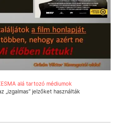
KESMA alá tartozó médiumok
az „izgalmas” jelzőket használták