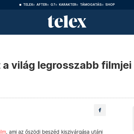
TELEX
AFTER
G7
KARAKTER
TÁMOGATÁS
SHOP
 a világ legrosszabb filmje
ilm
, ami az őszödi beszéd kiszivárgása utáni