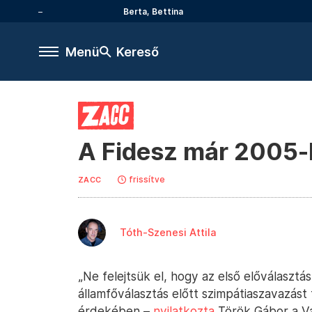
Berta, Bettina
Menü
Kereső
A Fidesz már 2005-
frissítve
ZACC
Tóth-Szenesi Attila
„Ne felejtsük el, hogy az első előválasztá
államfőválasztás előtt szimpátiaszavazást 
érdekében –
nyilatkozta
Török Gábor a Vál