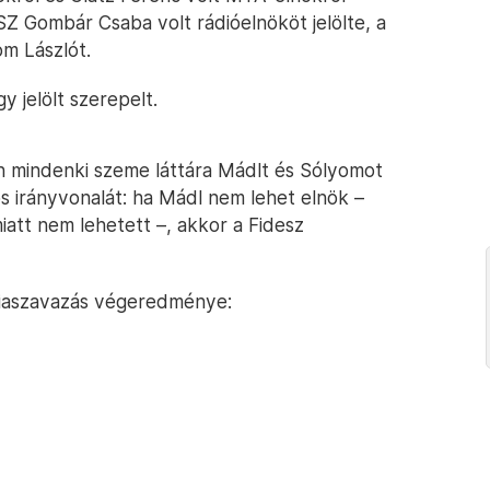
Z Gombár Csaba volt rádióelnököt jelölte, a
om Lászlót.
 jelölt szerepelt.
n mindenki szeme láttára Mádlt és Sólyomot
los irányvonalát: ha Mádl nem lehet elnök –
iatt nem lehetett –, akkor a Fidesz
tiaszavazás végeredménye: