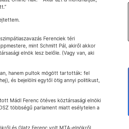
t.”
ejtettem.
szimpátiaszavazás Ferenciek téri
ppmestere, mint Schmitt Pál, akiről akkor
rsasági elnök lesz belőle. (Vagy van, aki
an, hanem pultok mögött tartották: fel
ej), és bejelölni egytől ötig annyi politikust,
tott Mádl Ferenc ötéves köztársasági elnöki
ZDSZ többségű parlament miatt esélytelen a
lnökről és Glatz Ferenc volt MTA-elnökről