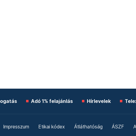
ogatás
Adó 1% felajánlás
Hírlevelek
Tele
Impresszum
Etikai kódex
Átláthatóság
ÁSZF
A