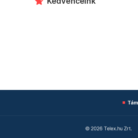
Kedvenceink
Tám
© 2026 Telex.hu Zrt.