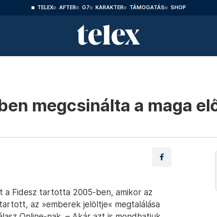
TELEX
AFTER
G7
KARAKTER
TÁMOGATÁS
SHOP
ben megcsinálta a maga el
st a Fidesz tartotta 2005-ben, amikor az
tartott, az »emberek jelöltje«️ megtalálása
asz Online-nak. – Akár azt is mondhatjuk,