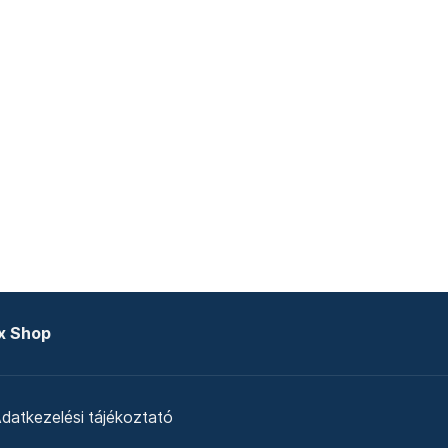
x Shop
datkezelési tájékoztató