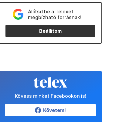
Állítsd be a Telexet
megbízható forrásnak!
Beállítom
Kövess minket Facebookon is!
Követem!