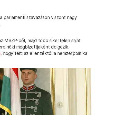
, a parlamenti szavazáson viszont nagy
.
 az MSZP-ből, majd több sikertelen saját
relnöki megbízottjaként dolgozik.
a
, hogy félti az ellenzéktől a nemzetpolitika