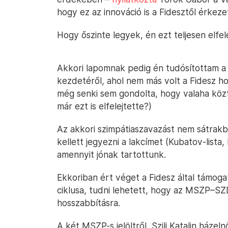
hogy ez az innováció is a Fidesztől érkezet
Hogy őszinte legyek, én ezt teljesen elfel
Akkori lapomnak pedig én tudósítottam a 
kezdetéről, ahol nem más volt a Fidesz ho
még senki sem gondolta, hogy valaha köztá
már ezt is elfelejtette?)
Az akkori szimpátiaszavazást nem sátrakb
kellett jegyezni a lakcímet (Kubatov-lista, h
amennyit jónak tartottunk.
Ekkoriban ért véget a Fidesz által támoga
ciklusa, tudni lehetett, hogy az MSZP–S
hosszabbításra.
A két MSZP-s jelöltről, Szili Katalin háze