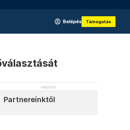
Belépés
Támogatás
őválasztását
Partnereinktől