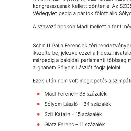
kongresszusnak kellett döntenie. Az SZDS
Védegylet pedig a pártok fölött álló Sóly
A szavazólapokon Mádl mellett a fenti négy
Schmitt Pál a Ferenciek téri rendezvénye
ikszelte be, jelezve ezzel a Fidesz hivata
márpedig a baloldali parlamenti többség m
alighanem Sólyom Lászlót fogja jelölni.
Ezek után nem volt meglepetés a szimpá
Mádl Ferenc – 38 százalék
Sólyom László – 34 százalék
Szili Katalin – 15 százalék
Glatz Ferenc – 11 százalék