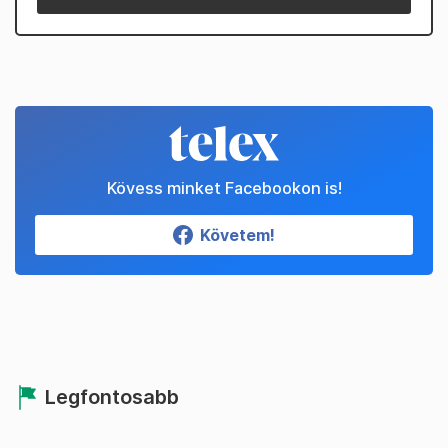
Kövess minket Facebookon is!
Követem!
Legfontosabb