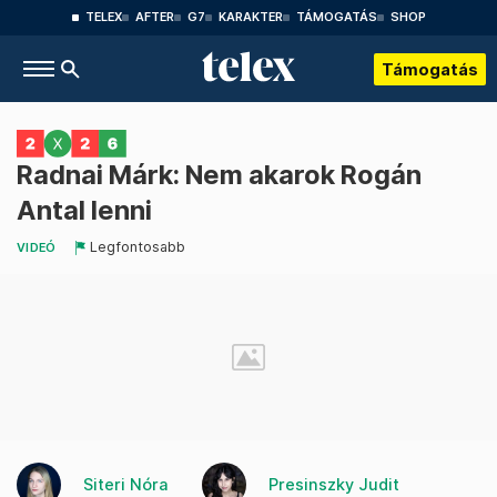
TELEX
AFTER
G7
KARAKTER
TÁMOGATÁS
SHOP
Támogatás
Radnai Márk: Nem akarok Rogán
Antal lenni
Legfontosabb
VIDEÓ
Siteri Nóra
Presinszky Judit