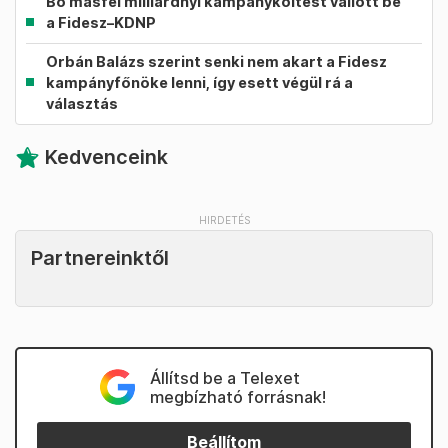
Bő másfél milliárdnyi kampányköltést vallott be
a Fidesz–KDNP
Orbán Balázs szerint senki nem akart a Fidesz
kampányfőnöke lenni, így esett végül rá a
választás
Kedvenceink
Partnereinktől
Állítsd be a Telexet
megbízható forrásnak!
Beállítom