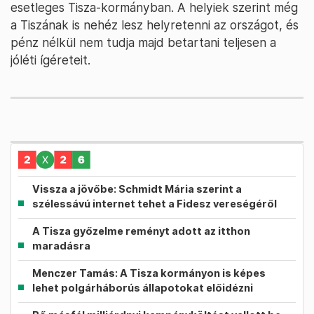
esetleges Tisza-kormányban. A helyiek szerint még
a Tiszának is nehéz lesz helyretenni az országot, és
pénz nélkül nem tudja majd betartani teljesen a
jóléti ígéreteit.
Vissza a jövőbe: Schmidt Mária szerint a
szélessávú internet tehet a Fidesz vereségéről
A Tisza győzelme reményt adott az itthon
maradásra
Menczer Tamás: A Tisza kormányon is képes
lehet polgárháborús állapotokat előidézni