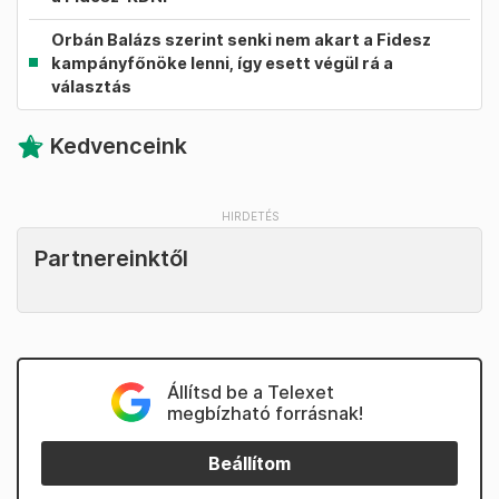
Orbán Balázs szerint senki nem akart a Fidesz
kampányfőnöke lenni, így esett végül rá a
választás
Kedvenceink
Partnereinktől
Állítsd be a Telexet
megbízható forrásnak!
Beállítom