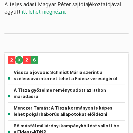
A teljes adást Magyar Péter sajtótájékoztatójával
együtt
itt lehet megnézni.
Vissza a jövőbe: Schmidt Mária szerint a
szélessávú internet tehet a Fidesz vereségéről
A Tisza győzelme reményt adott az itthon
maradásra
Menczer Tamás: A Tisza kormányon is képes
lehet polgárháborús állapotokat előidézni
Bő másfél milliárdnyi kampányköltést vallott be
a Fidesz–KDNP