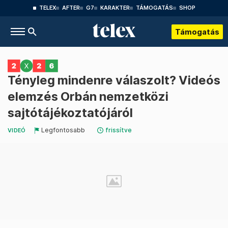
TELEX
AFTER
G7
KARAKTER
TÁMOGATÁS
SHOP
Támogatás
Tényleg mindenre válaszolt? Videós
elemzés Orbán nemzetközi
sajtótájékoztatójáról
Legfontosabb
frissítve
VIDEÓ