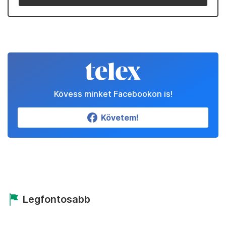
Kövess minket Facebookon is!
Követem!
Legfontosabb