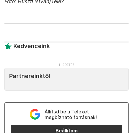
Fotó: Huszti István/Telex
Kedvenceink
Partnereinktől
Állítsd be a Telexet
megbízható forrásnak!
Beállítom