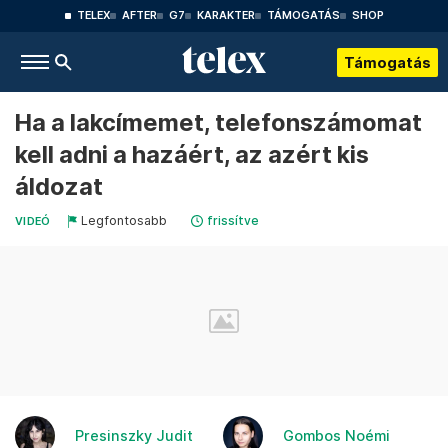
TELEX
AFTER
G7
KARAKTER
TÁMOGATÁS
SHOP
Támogatás
Ha a lakcímemet, telefonszámomat
kell adni a hazáért, az azért kis
áldozat
Legfontosabb
frissítve
VIDEÓ
Presinszky Judit
Gombos Noémi