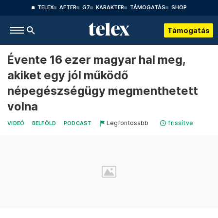
TELEX
AFTER
G7
KARAKTER
TÁMOGATÁS
SHOP
Támogatás
Évente 16 ezer magyar hal meg,
akiket egy jól működő
népegészségügy megmenthetett
volna
Legfontosabb
frissítve
VIDEÓ
BELFÖLD
PODCAST