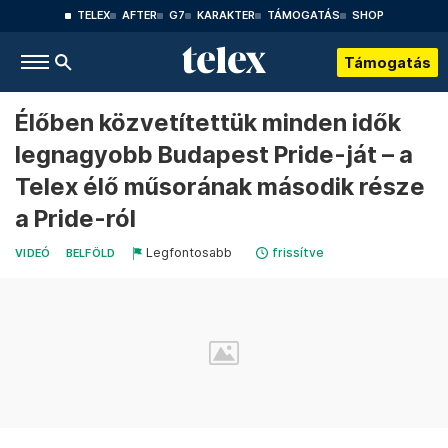
TELEX
AFTER
G7
KARAKTER
TÁMOGATÁS
SHOP
Támogatás
Élőben közvetítettük minden idők
legnagyobb Budapest Pride-ját – a
Telex élő műsorának második része
a Pride-ról
Legfontosabb
frissítve
VIDEÓ
BELFÖLD