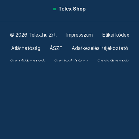
Telex Shop
© 2026 Telex.hu Zrt.
Impresszum
Etikai kódex
Átláthatóság
ÁSZF
Adatkezelési tájékoztató
Sütitájékoztató
Süti beállítások
Szabályzatok
Kommentelési szabályzat
Telex Sales