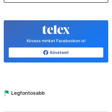
Kövess minket Facebookon is!
Követem!
Legfontosabb