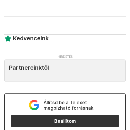
Kedvenceink
Partnereinktől
Állítsd be a Telexet
megbízható forrásnak!
Beállítom