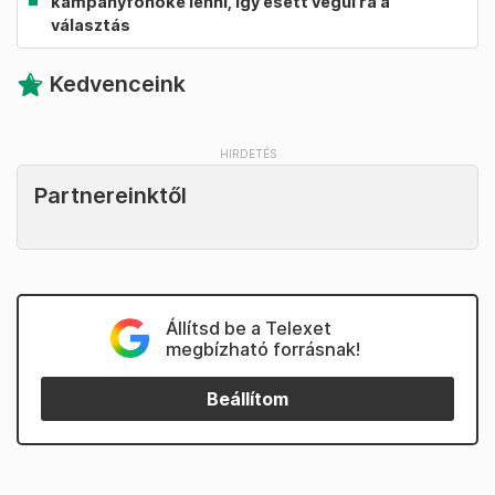
kampányfőnöke lenni, így esett végül rá a
választás
Kedvenceink
Partnereinktől
Állítsd be a Telexet
megbízható forrásnak!
Beállítom