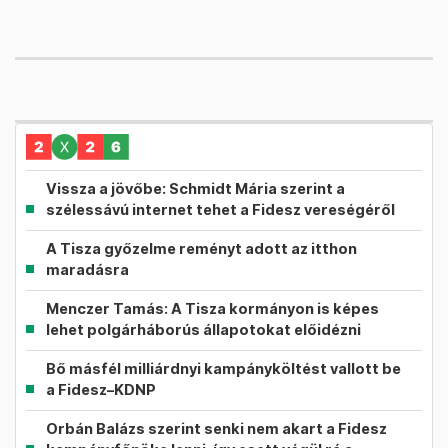
Vissza a jövőbe: Schmidt Mária szerint a
szélessávú internet tehet a Fidesz vereségéről
A Tisza győzelme reményt adott az itthon
maradásra
Menczer Tamás: A Tisza kormányon is képes
lehet polgárháborús állapotokat előidézni
Bő másfél milliárdnyi kampányköltést vallott be
a Fidesz–KDNP
Orbán Balázs szerint senki nem akart a Fidesz