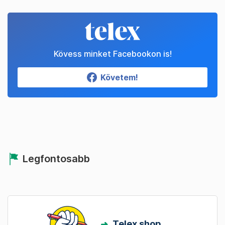
Kövess minket Facebookon is!
Követem!
Legfontosabb
Telex shop