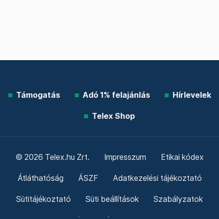
Támogatás
Adó 1% felajánlás
Hírlevelek
Telex Shop
© 2026 Telex.hu Zrt.
Impresszum
Etikai kódex
Átláthatóság
ÁSZF
Adatkezelési tájékoztató
Sütitájékoztató
Süti beállítások
Szabályzatok