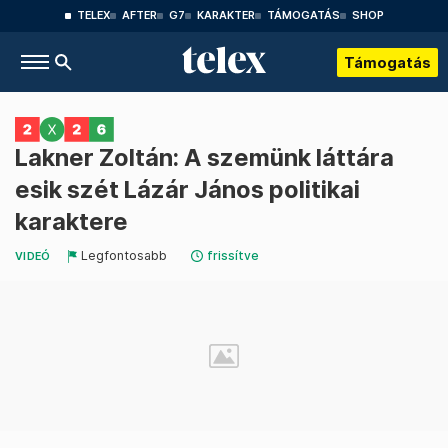
TELEX
AFTER
G7
KARAKTER
TÁMOGATÁS
SHOP
Támogatás
Lakner Zoltán: A szemünk láttára
esik szét Lázár János politikai
karaktere
Legfontosabb
frissítve
VIDEÓ