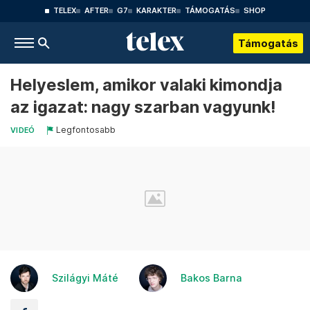
TELEX
AFTER
G7
KARAKTER
TÁMOGATÁS
SHOP
Támogatás
Helyeslem, amikor valaki kimondja
az igazat: nagy szarban vagyunk!
Legfontosabb
VIDEÓ
Szilágyi Máté
Bakos Barna