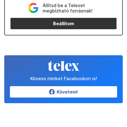
Állítsd be a Telexet
megbízható forrásnak!
Beállítom
Kövess minket Facebookon is!
Követem!