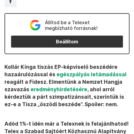
Állítsd be a Telexet
megbízható forrásnak!
Beállítom
Kollár Kinga tiszás EP-képviselő beszédére
hazaárulózással és
egészpályás letámadással
reagált a Fidesz. Elmentünk a Nemzet Hangja
szavazás
eredményhirdetésére
, ahol arról
kérdeztük a párt szimpatizánsait, szerintük is
ez-e a Tisza „őszödi beszéde”. Spoiler: nem.
Adód 1%-t idén már a Telexnek is felajánlhatod!
Telex a Szabad Sajtóért Közhasznú Alapítvány