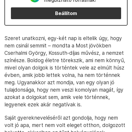
megbízható forrásnak!
Beállítom
Szeret unatkozni, egy-két nap is eltelik úgy, hogy
nem csinál semmit – mondta a Most jövökben
Cserhalmi György, Kossuth-díjas művész, a nemzet
színésze. Boldog életre törekszik, ami nem könnyű,
mivel olyan dolgok is történtek vele az elmúlt húsz
évben, amik jobb lettek volna, ha nem történnek
meg. Ugyanakkor azt mondja, van egy olyan jó
tulajdonsága, hogy nem veszi komolyan magát, így
azokat a dolgokat sem, amik vele történnek,
legyenek ezek akár negatívak is.
Saját gyerekneveléséről azt gondolja, hogy nem
volt jó apa, mert nem volt eleget otthon, dolgozott