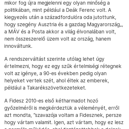
mikor fog újra megjelenni egy olyan minőség a
politikában, mint például a Deák Ferenc volt. A
kiegyezés után a századfordulóra oda jutottunk,
hogy szegény Ausztria és a gazdag Magyarország„,
a MÁV és a Posta akkor a világ élvonalában volt,
nem összeszerelő üzem volt az ország, hanem
innováltunk.
A rendszerváltást szerinte utólag lehet úgy
értelmezni, hogy ez egy szűk értelmiségi rétegnek
volt az igénye, a 90-es években pedig olyan
helyeket vertek szét, ahol éltek az emberek,
például a Takarékszövetkezeteket.
A Fidesz 2010-es első kétharmadot hozó
győzelméről is megkérdeztük a véleményét, erről
azt mondta, ”szavazója voltam a Fidesznek, persze
hogy vártam valamit. Igen, azt vártam, hogy ez lesz