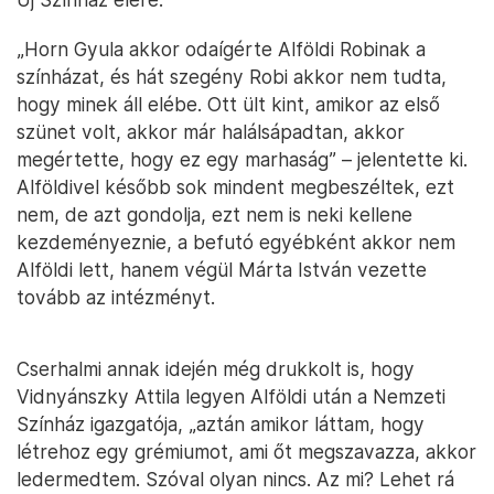
„Horn Gyula akkor odaígérte Alföldi Robinak a
színházat, és hát szegény Robi akkor nem tudta,
hogy minek áll elébe. Ott ült kint, amikor az első
szünet volt, akkor már halálsápadtan, akkor
megértette, hogy ez egy marhaság” – jelentette ki.
Alföldivel később sok mindent megbeszéltek, ezt
nem, de azt gondolja, ezt nem is neki kellene
kezdeményeznie, a befutó egyébként akkor nem
Alföldi lett, hanem végül Márta István vezette
tovább az intézményt.
Cserhalmi annak idején még drukkolt is, hogy
Vidnyánszky Attila legyen Alföldi után a Nemzeti
Színház igazgatója, „aztán amikor láttam, hogy
létrehoz egy grémiumot, ami őt megszavazza, akkor
ledermedtem. Szóval olyan nincs. Az mi? Lehet rá