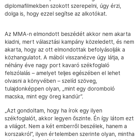
diplomafilmekben szokott szerepelni, úgy érzi,
dolga is, hogy ezzel segítse az alkotókat.
Az MMA-n elmondott beszédét akkor nem akarta
kiadni, mert választási kampány közeledett, és nem
akarta, hogy az ott elmondottak befolyásolják a
közhangulatot. A mából visszanézve úgy látja, a
néhány éve nagy port kavaró székfoglaló
felszólalás – amelyet teljes egészében el lehet
olvasni a könyvében – szelíd szöveg,
tulajdonképpen olyan, „mint egy doromboló
macska, mint egy öreg kandúr”.
„Azt gondoltam, hogy ha írok egy ilyen
székfoglalót, akkor legyen őszinte. Én így látom ezt
a világot. Nem a két emberről beszélek, hanem a
korszakról”, ilyen értelemben szerinte olyan, mintha