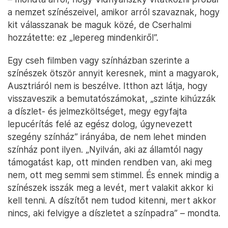
a nemzet színészeivel, amikor arról szavaznak, hogy
kit válasszanak be maguk közé, de Cserhalmi
hozzátette: ez „lepereg mindenkiről”.
Egy cseh filmben vagy színházban szerinte a
színészek ötször annyit keresnek, mint a magyarok,
Ausztriáról nem is beszélve. Itthon azt látja, hogy
visszaveszik a bemutatószámokat, „szinte kihúzzák
a díszlet- és jelmezköltséget, megy egyfajta
lepucérítás felé az egész dolog, úgynevezett
szegény színház” irányába, de nem lehet minden
színház pont ilyen. „Nyilván, aki az államtól nagy
támogatást kap, ott minden rendben van, aki meg
nem, ott meg semmi sem stimmel. És ennek mindig a
színészek isszák meg a levét, mert valakit akkor ki
kell tenni. A díszítőt nem tudod kitenni, mert akkor
nincs, aki felvigye a díszletet a színpadra” – mondta.