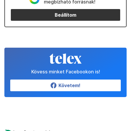
megbízható forrásnak!
Beállítom
Kövess minket Facebookon is!
Követem!