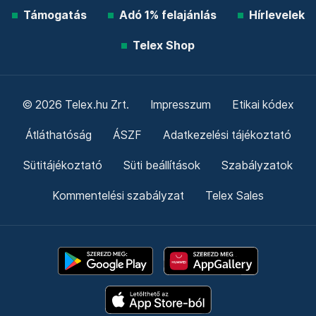
Támogatás
Adó 1% felajánlás
Hírlevelek
Telex Shop
© 2026 Telex.hu Zrt.
Impresszum
Etikai kódex
Átláthatóság
ÁSZF
Adatkezelési tájékoztató
Sütitájékoztató
Süti beállítások
Szabályzatok
Kommentelési szabályzat
Telex Sales