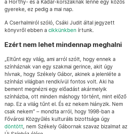
a Horthy- és a Kádár-korszaknak lenne egy közös
gyereke, ez pedig a mai nap.
A Cserhalmiról szóló, Csáki Judit által jegyzett
könyvről ebben a
cikkünkben
írtunk.
Ezért nem lehet mindennap meghalni
„Eltűnt egy világ, ami arról szólt, hogy ennek a
színháznak van egy szakmai gerince, akit úgy
hívnak, hogy Székely Gábor, akinek a jelenléte a
színházi világban rendkívül fontos volt. Aki ha
bement megnézni egy előadást akármelyik
színházba, ott minden máshogy történt, mint előző
nap. Ez a világ tűnt el. És ez nekem hiányzik. Nem
csak nekem” – mondta arról, hogy 1998-ban a
Fővárosi Közgyűlés kulturális bizottsága úgy
döntött
, nem Székely Gábornak szavaz bizalmat az
Új Színház élére.