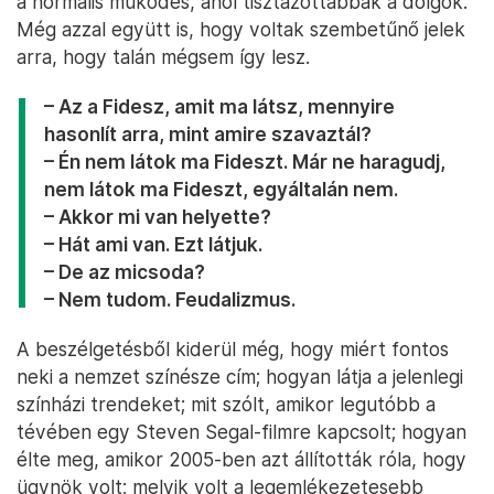
a normális működés, ahol tisztázottabbak a dolgok.
Még azzal együtt is, hogy voltak szembetűnő jelek
arra, hogy talán mégsem így lesz.
– Az a Fidesz, amit ma látsz, mennyire
hasonlít arra, mint amire szavaztál?
– Én nem látok ma Fideszt. Már ne haragudj,
nem látok ma Fideszt, egyáltalán nem.
– Akkor mi van helyette?
– Hát ami van. Ezt látjuk.
– De az micsoda?
– Nem tudom. Feudalizmus.
A beszélgetésből kiderül még, hogy miért fontos
neki a nemzet színésze cím; hogyan látja a jelenlegi
színházi trendeket; mit szólt, amikor legutóbb a
tévében egy Steven Segal-filmre kapcsolt; hogyan
élte meg, amikor 2005-ben azt állították róla, hogy
ügynök volt; melyik volt a legemlékezetesebb