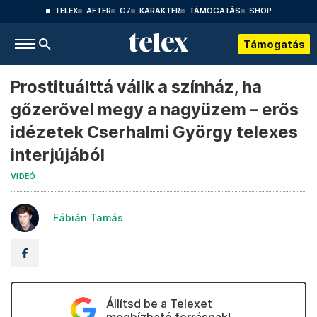
TELEX
AFTER
G7
KARAKTER
TÁMOGATÁS
SHOP
Támogatás
Prostituálttá válik a színház, ha
gőzerővel megy a nagyüzem – erős
idézetek Cserhalmi György telexes
interjújából
VIDEÓ
Fábián Tamás
Állítsd be a Telexet