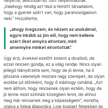
helyette, akkoriban ez tűnt helyénvalónak.
„Valahogy mindig azt hiszi a felnőtt társadalom,
hogy a gyerek azért van, hogy parancsolgasson
neki.” Hozzátette,
„ahogy öregszem, és nézem az unokáimat,
egyre inkább az jön elő, hogy nem kellene
azért őket annyira elrontani, mint
amennyire minket elrontottak”.
Úgy érzi, évekkel ezelőtt kiment a divatból, de
ezzel nincsen gondja, ez a világ rendje. Nincs olyan
jellegű hiányérzete sem, hogy de jó lenne, ha ő
játszaná valamelyik mostani nagy szerepet, de olyan
eszébe jut időnként, hogy ő máshogy csinálná. „Azt
nem állítom, hogy nincsenek olyan estéim, hogy de
jó lenne most színházi közegben lenni, de ahhoz
meg már nincsenek meg a képességeim”, mondta,
utalva a fizikai állapotára. Low-budget filmekben és