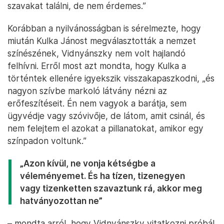
szavakat találni, de nem érdemes.”
Korábban a nyilvánosságban is sérelmezte, hogy
miután Kulka Jánost megválasztották a nemzet
színészének, Vidnyánszky nem volt hajlandó
felhívni. Erről most azt mondta, hogy Kulka a
történtek ellenére igyekszik visszakapaszkodni, „és
nagyon szívbe markoló látvány nézni az
erőfeszítéseit. Én nem vagyok a barátja, sem
ügyvédje vagy szóvivője, de látom, amit csinál, és
nem felejtem el azokat a pillanatokat, amikor egy
színpadon voltunk.”
„Azon kívül, ne vonja kétségbe a
véleményemet. És ha tízen, tizenegyen
vagy tizenketten szavaztunk rá, akkor meg
hatványozottan ne”
– mondta arról, hogy Vidnyánszky vitatkozni próbál