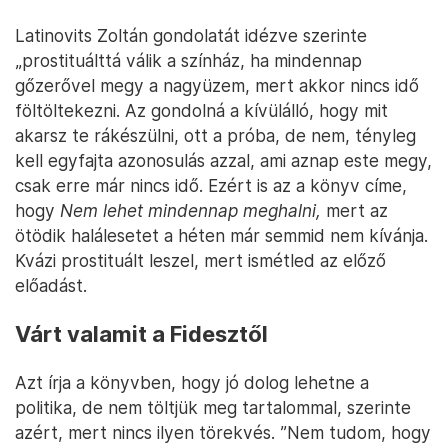
Latinovits Zoltán gondolatát idézve szerinte
„prostituálttá válik a színház, ha mindennap
gőzerővel megy a nagyüzem, mert akkor nincs idő
föltöltekezni. Az gondolná a kívülálló, hogy mit
akarsz te rákészülni, ott a próba, de nem, tényleg
kell egyfajta azonosulás azzal, ami aznap este megy,
csak erre már nincs idő. Ezért is az a könyv címe,
hogy
Nem lehet mindennap meghalni,
mert az
ötödik halálesetet a héten már semmid nem kívánja.
Kvázi prostituált leszel, mert ismétled az előző
előadást.
Várt valamit a Fidesztől
Azt írja a könyvben, hogy jó dolog lehetne a
politika, de nem töltjük meg tartalommal, szerinte
azért, mert nincs ilyen törekvés. ”Nem tudom, hogy