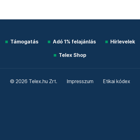
Támogatás
Adó 1% felajánlás
Hírlevelek
Telex Shop
© 2026 Telex.hu Zrt.
Impresszum
Etikai kódex
Átláthatóság
ÁSZF
Adatkezelési tájékoztató
Sütitájékoztató
Süti beállítások
Szabályzatok
Kommentelési szabályzat
Telex Sales