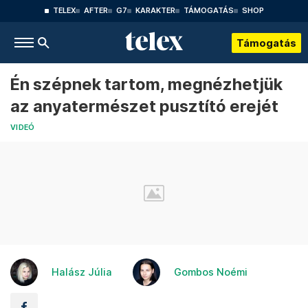
TELEX
AFTER
G7
KARAKTER
TÁMOGATÁS
SHOP
Támogatás
Én szépnek tartom, megnézhetjük
az anyatermészet pusztító erejét
VIDEÓ
Halász Júlia
Gombos Noémi