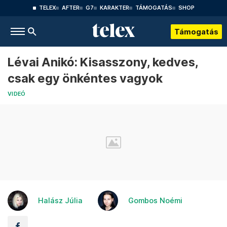
TELEX
AFTER
G7
KARAKTER
TÁMOGATÁS
SHOP
Támogatás
Lévai Anikó: Kisasszony, kedves,
csak egy önkéntes vagyok
VIDEÓ
Halász Júlia
Gombos Noémi