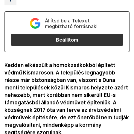
Állítsd be a Telexet
megbízható forrásnak!
Beállítom
Kedden elkészült a homokzsákokból épített
védmű Kismaroson. A település legnagyobb
része már biztonságban van, viszont a Duna
menti települések közül Kismaros helyzete azért
nehezebb, mert korábban nem sikerült EU-s
támogatásból állandó védművet építeniük. A
községnek 2017 óta van terve az árvízvédelmi
védművek építésére, de ezt önerőből nem tudják
megvalósítani, mindenképp a kormány
segítségére szorulnak.