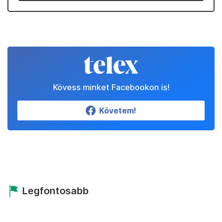
Kövess minket Facebookon is!
Követem!
Legfontosabb