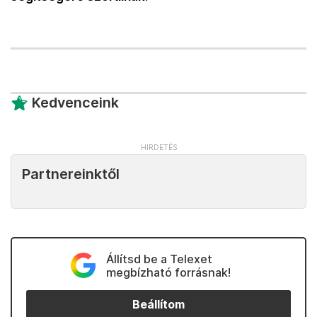
Kedvenceink
Partnereinktől
Állítsd be a Telexet
megbízható forrásnak!
Beállítom