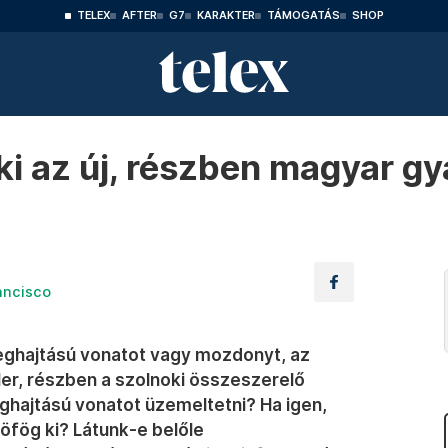
TELEX
AFTER
G7
KARAKTER
TÁMOGATÁS
SHOP
ki az új, részben magyar gy
ancisco
ghajtású vonatot vagy mozdonyt, az
ler, részben a szolnoki összeszerelő
hajtású vonatot üzemeltetni? Ha igen,
öfög ki? Látunk-e belőle