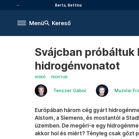
Berta, Bettina
Menü
Kereső
Svájcban próbáltuk 
hidrogénvonatot
VIDEÓ
TECHTUD
Tenczer Gábor
Muzslai Fr
Európában három cég gyárt hidrogénme
Alstom, a Siemens, és mostantól a Stad
üzemben. De megéri-e egy hidrogénmeg
akkor hol és miért? Tényleg csak gőzt p