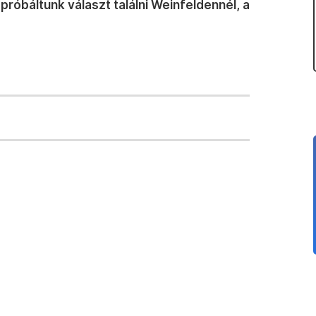
óbáltunk választ találni Weinfeldennél, a