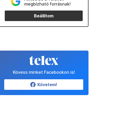
megbízható forrásnak!
Beállítom
Kövess minket Facebookon is!
Követem!