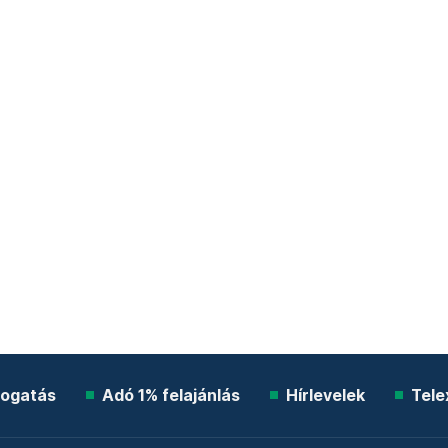
ogatás
Adó 1% felajánlás
Hírlevelek
Tele