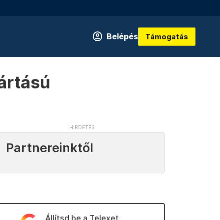
Belépés
Támogatás
ártású
Partnereinktől
Állítsd be a Telexet