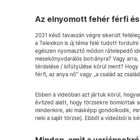
Az elnyomott fehér férfi é
2021 késő tavaszán végre sikerült fellélege
a Telexikon is új téma felé tudott forduln
egészen nyomasztó módon rátelepedő iden
mesekönyvdarálós botrányra? Vagy arra, a
térdelése / kifütyülése körül ment? Hogy
férfi, az anya nő” vagy „a család az csalá
Ebben a videóban azt jártuk körül, hogyan 
évtized alatt, hogy törzsekre bomlottak a
mindenkire, aki másképp gondolkodik, mi
neki a saját törzse). Ebből a videóból is 