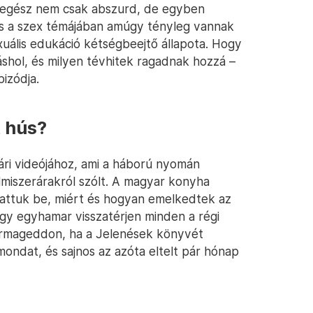
 egész nem csak abszurd, de egyben
és a szex témájában amúgy tényleg vannak
xuális edukáció kétségbeejtő állapota. Hogy
áshol, és milyen tévhitek ragadnak hozzá –
izódja.
t hús?
yári videójához, ami a háború nyomán
lelmiszerárakról szólt. A magyar konyha
tattuk be, miért és hogyan emelkedtek az
gy egyhamar visszatérjen minden a régi
armageddon, ha a Jelenések könyvét
mondat, és sajnos az azóta eltelt pár hónap