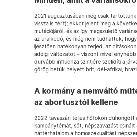
Minden, amit a variánsokró
2021 augusztusában még csak tartottunk at
vissza is tért); ekkor jelent meg a követk
mutációjáról, és az így megszülető variáns
az uralkodó, és még nem tudhattuk, hogy
ijesztően hatékonyan terjed, az oltásokon i
addigi változatot – viszont mivel enyhéb
durvább influenza szintjére szelídíti a já
görög betűk helyett brit, dél-afrikai, brazi
A kormány a nemváltó műtét
az abortusztól kellene
2022 tavaszán teljes hőfokon dühöngött a
kampánytémát, sőt, népszavazást csinált 
háttérhatalom a homoszexualitást népszer