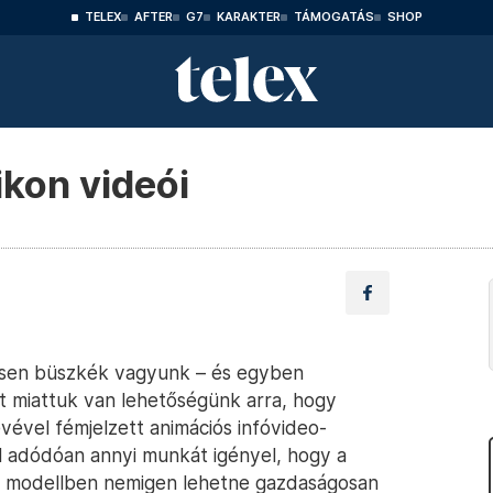
TELEX
AFTER
G7
KARAKTER
TÁMOGATÁS
SHOP
ikon videói
ösen büszkék vagyunk – és egyben
t miattuk van lehetőségünk arra, hogy
nevével fémjelzett animációs infóvideo-
ól adódóan annyi munkát igényel, hogy a
z modellben nemigen lehetne gazdaságosan