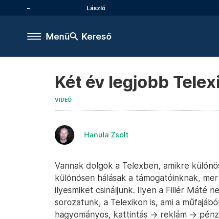
László
Menü
Kereső
Két év legjobb Telex
VIDEÓ
Hanula Zsolt
Vannak dolgok a Telexben, amikre külön
különösen hálásak a támogatóinknak, mer
ilyesmiket csináljunk. Ilyen a Fillér Máté 
sorozatunk, a Telexikon is, ami a műfajáb
hagyományos, kattintás -> reklám -> pén