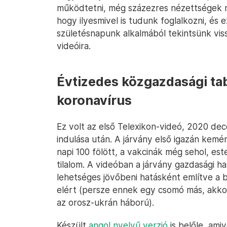
működtetni, még százezres nézettségek m
hogy ilyesmivel is tudunk foglalkozni, és e
születésnapunk alkalmából tekintsünk viss
videóira.
Évtizedes közgazdasági ta
koronavírus
Ez volt az első Telexikon-videó, 2020 de
indulása után. A járvány első igazán kemé
napi 100 fölött, a vakcinák még sehol, este
tilalom. A videóban a járvány gazdasági ha
lehetséges jövőbeni hatásként említve a b
elért (persze ennek egy csomó más, akkor
az orosz-ukrán háború).
Készült
angol nyelvű verzió
is belőle, ami