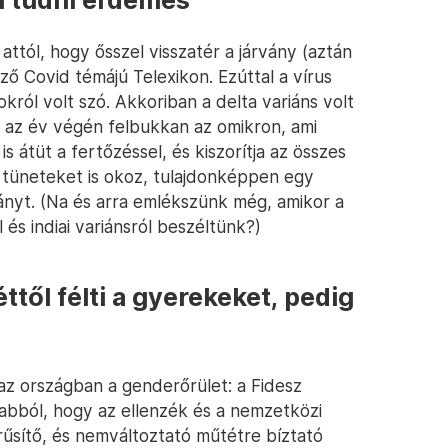
l tudni érdemes
tól, hogy ősszel visszatér a járvány (aztán
ező Covid témájú Telexikon. Ezúttal a vírus
okról volt szó. Akkoriban a delta variáns volt
 az év végén felbukkan az omikron, ami
s átüt a fertőzéssel, és kiszorítja az összes
b tüneteket is okoz, tulajdonképpen egy
rványt. (Na és arra emlékszünk még, amikor a
l és indiai variánsról beszéltünk?)
től félti a gyerekeket, pedig
z országban a genderőrület: a Fidesz
abból, hogy az ellenzék és a nemzetközi
űsítő, és nemváltoztató műtétre bíztató