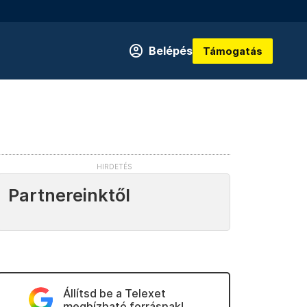
Belépés
Támogatás
Partnereinktől
Állítsd be a Telexet
megbízható forrásnak!