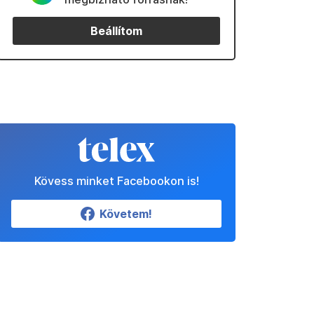
Beállítom
Kövess minket Facebookon is!
Követem!