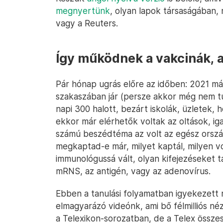
megnyertünk
, olyan lapok társaságában,
vagy a Reuters.
Így működnek a vakcinák, a
Pár hónap ugrás előre az időben: 2021 má
szakaszában jár (persze akkor még nem 
napi 300 halott, bezárt iskolák, üzletek,
ekkor már elérhetők voltak az oltások, ig
számú beszédtéma az volt az egész országb
megkaptad-e már, milyet kaptál, milyen vol
immunológussá vált, olyan kifejezéseket t
mRNS, az antigén, vagy az adenovírus.
Ebben a tanulási folyamatban igyekezett 
elmagyarázó videónk, ami bő félmilliós n
a Telexikon-sorozatban, de a Telex összes