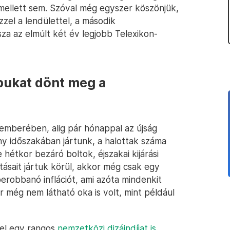
ellett sem. Szóval még egyszer köszönjük,
zzel a lendülettel, a második
za az elmúlt két év legjobb Telexikon-
bukat dönt meg a
cemberében, alig pár hónappal az újság
ny időszakában jártunk, a halottak száma
 hétkor bezáró boltok, éjszakai kijárási
tásait jártuk körül, akkor még csak egy
erobbanó inflációt, ami azóta mindenkit
 még nem látható oka is volt, mint például
vel egy rangos
nemzetközi dizájndíjat is