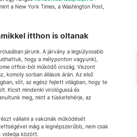
 mint a New York Times, a Washington Post,
mikkel itthon is oltanak
rciusában járunk. A járvány a legsúlyosabb
tudhattuk, hogy a mélyponton vagyunk),
 home office-ból működő ország. Viszont
az, komoly sorban állások árán. Az első
an, sőt, az egész fejlett világban, hogy te
t. Kicsit mindenki virológussá és
anultunk meg, mint a tüskefehérje, az
részt vállalni a vakcinák működését
ézettségével máig a legnépszerűbb, nem csak
 videója között.