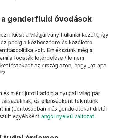
s a genderfluid óvodások
zni kicsit a világjárvány hullámai között, így
i: ez pedig a közbeszédre és közéletre
titáspolitika volt. Emlékszünk még a
mi a focisták letérdelése / le nem
 kettészakadt az ország azon, hogy „az apa
d”?
és miért jutott addig a nyugati világ pár
 társadalmak, és ellenségként tekintünk
nt mi (pontosabban más gondolatokat diktál
készült egyébként
angol nyelvű változat
.