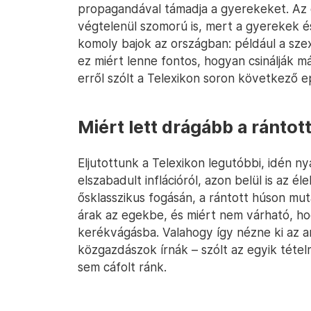
propagandával támadja a gyerekeket. Az
végtelenül szomorú is, mert a gyerekek 
komoly bajok az országban: például a sze
ez miért lenne fontos, hogyan csinálják m
erről szólt a Telexikon soron következő ep
Miért lett drágább a rántot
Eljutottunk a Telexikon legutóbbi, idén n
elszabadult inflációról, azon belül is az é
ősklasszikus fogásán, a rántott húson mu
árak az egekbe, és miért nem várható, ho
kerékvágásba. Valahogy így nézne ki az 
közgazdászok írnák – szólt az egyik tétel
sem cáfolt ránk.