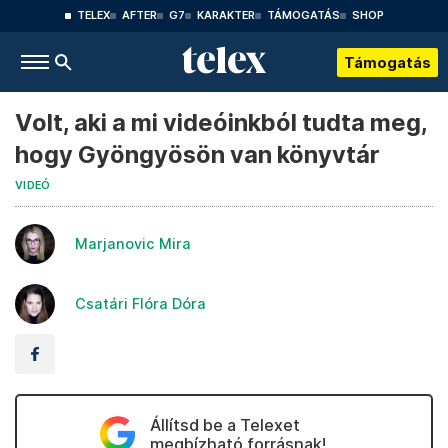
TELEX
AFTER
G7
KARAKTER
TÁMOGATÁS
SHOP
Támogatás
Volt, aki a mi videóinkból tudta meg,
hogy Gyöngyösön van könyvtár
VIDEÓ
Marjanovic Mira
Csatári Flóra Dóra
Állítsd be a Telexet
megbízható forrásnak!