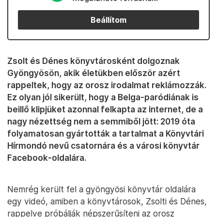
Beállítom
Zsolt és Dénes könyvtárosként dolgoznak
Gyöngyösön, akik életükben először azért
rappeltek, hogy az orosz irodalmat reklámozzák.
Ez olyan jól sikerült, hogy a Belga-paródiának is
beillő klipjüket azonnal felkapta az internet, de a
nagy nézettség nem a semmiből jött: 2019 óta
folyamatosan gyártották a tartalmat a Könyvtári
Hírmondó nevű csatornára és a városi könyvtár
Facebook-oldalára.
Nemrég került fel a gyöngyösi könyvtár oldalára
egy videó, amiben a könyvtárosok, Zsolti és Dénes,
rappelve próbálják népszerűsíteni az orosz