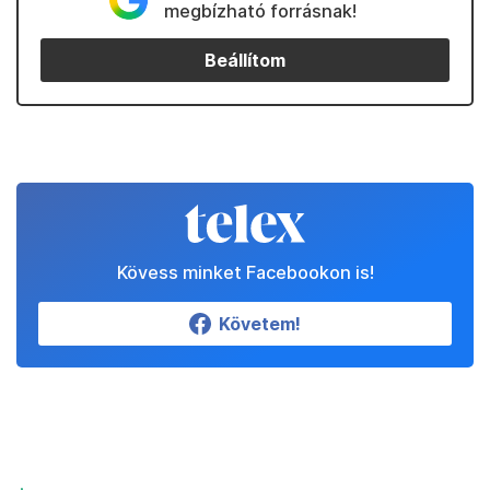
megbízható forrásnak!
Beállítom
Kövess minket Facebookon is!
Követem!