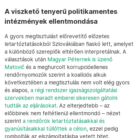
A viszkető tenyerű politikamentes
intézmények ellentmondása
A gyors megtisztulást előrevetítő előzetes
letartóztatásokból Szlovákiában fiaskó lett, amelyet
a különböző szereplők eltérően interpretálnak. A
választások után
Magyar Péternek is üzenő
Matovič
és a meghurcolt korrupcióellenes
rendőrnyomozók szerint a koalíciós alkuk
következtében a megtisztulás nem volt elég gyors
és alapos,
a régi rendszer igazságszolgáltatási
szervekben maradt emberei sikeresen gátolni
tudták az eljárásokat
. Az elterjedtebb – az
előbbinek nem feltétlenül ellentmondó – nézet
szerint
a rendőrök letartóztatásaikkal és
gyanúsításaikkal túllőttek a célon
, ezzel pedig
rombolták az elszámoltatásba vetett hitet.