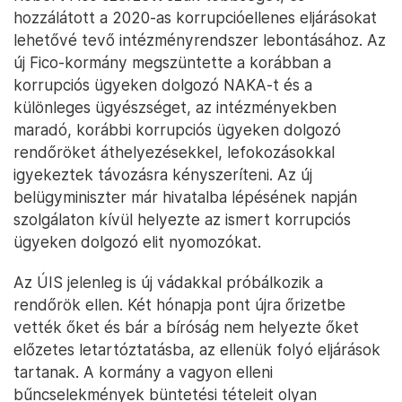
hozzálátott a 2020-as korrupcióellenes eljárásokat
lehetővé tevő intézményrendszer lebontásához. Az
új Fico-kormány megszüntette a korábban a
korrupciós ügyeken dolgozó NAKA-t és a
különleges ügyészséget, az intézményekben
maradó, korábbi korrupciós ügyeken dolgozó
rendőröket áthelyezésekkel, lefokozásokkal
igyekeztek távozásra kényszeríteni. Az új
belügyminiszter már hivatalba lépésének napján
szolgálaton kívül helyezte az ismert korrupciós
ügyeken dolgozó elit nyomozókat.
Az ÚIS jelenleg is új vádakkal próbálkozik a
rendőrök ellen. Két hónapja pont újra őrizetbe
vették őket és bár a bíróság nem helyezte őket
előzetes letartóztatásba, az ellenük folyó eljárások
tartanak. A kormány a vagyon elleni
bűncselekmények büntetési tételeit olyan