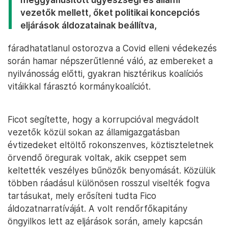
vezetők mellett, őket politikai koncepciós
eljárások áldozatainak beállítva,
fáradhatatlanul ostorozva a Covid elleni védekezés
során hamar népszerűtlenné váló, az embereket a
nyilvánosság előtti, gyakran hisztérikus koalíciós
vitáikkal fárasztó kormánykoalíciót.
Ficot segítette, hogy a korrupcióval megvádolt
vezetők közül sokan az államigazgatásban
évtizedeket eltöltő rokonszenves, köztiszteletnek
örvendő öregurak voltak, akik cseppet sem
keltették veszélyes bűnözők benyomását. Közülük
többen ráadásul különösen rosszul viselték fogva
tartásukat, mely erősíteni tudta Fico
áldozatnarratíváját. A volt rendőrfőkapitány
öngyilkos lett az eljárások során, amely kapcsán