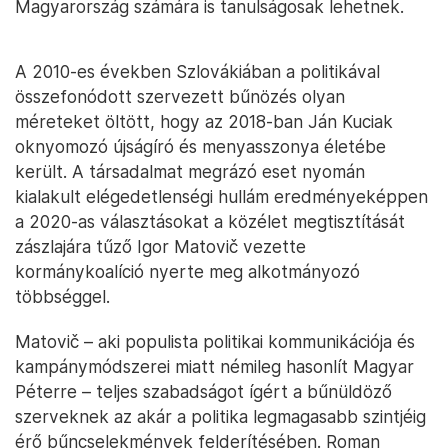
Magyarország számára is tanulságosak lehetnek.
A 2010-es években Szlovákiában a politikával
összefonódott szervezett bűnözés olyan
méreteket öltött, hogy az 2018-ban Ján Kuciak
oknyomozó újságíró és menyasszonya életébe
került. A társadalmat megrázó eset nyomán
kialakult elégedetlenségi hullám eredményeképpen
a 2020-as választásokat a közélet megtisztítását
zászlajára tűző Igor Matovič vezette
kormánykoalíció nyerte meg alkotmányozó
többséggel.
Matovič – aki populista politikai kommunikációja és
kampánymódszerei miatt némileg hasonlít Magyar
Péterre – teljes szabadságot ígért a bűnüldöző
szerveknek az akár a politika legmagasabb szintjéig
érő bűncselekmények felderítésében. Roman