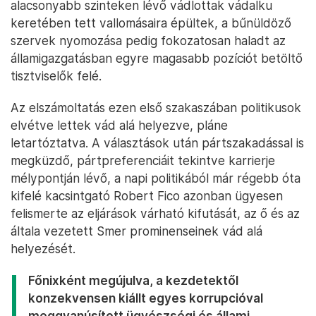
alacsonyabb szinteken lévő vádlottak vádalku
keretében tett vallomásaira épültek, a bűnüldöző
szervek nyomozása pedig fokozatosan haladt az
államigazgatásban egyre magasabb pozíciót betöltő
tisztviselők felé.
Az elszámoltatás ezen első szakaszában politikusok
elvétve lettek vád alá helyezve, pláne
letartóztatva. A választások után pártszakadással is
megküzdő, pártpreferenciáit tekintve karrierje
mélypontján lévő, a napi politikából már régebb óta
kifelé kacsintgató Robert Fico azonban ügyesen
felismerte az eljárások várható kifutását, az ő és az
általa vezetett Smer prominenseinek vád alá
helyezését.
Főnixként megújulva, a kezdetektől
konzekvensen kiállt egyes korrupcióval
meggyanúsított ügyészségi és állami