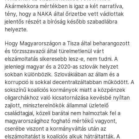
Akármekkora mértékben is igaz a két narratíva,
tény, hogy a NAKA által őrizetbe vett vádlottak
jelentős részét a bíróság később szabadlábra
helyezte.
Hogy Magyarországon a Tisza által beharangozott
és törzsszavazói által türelmetlenül várt
elszámoltatás sikeresebb lesz-e, nem tudni. A
jelenlegi magyar és a 2020-as szlovák helyzet
sokban különbözik. Szlovákiában az állam és a
korrupció is sokkal decentralizáltabban működött. A
sokszínű koalíciós kormányok miatt a közpénzek
oligarchákhoz való kicsatornázása kevésbé nyíltan
zajlott, miniszterelnökök állammal üzletelő
családtagjai, közeli barátai nem halmoztak fel a
magyarországihoz fogható mértékű vagyont,
cserébe viszont a kormányváltás után az
elszámoltatást is koalíciós alkuk hátráltatták. A