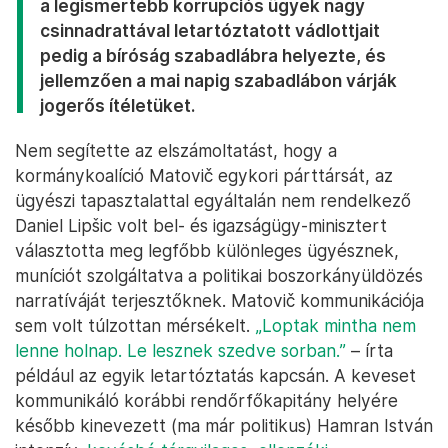
a legismertebb korrupciós ügyek nagy
csinnadrattával letartóztatott vádlottjait
pedig a bíróság szabadlábra helyezte, és
jellemzően a mai napig szabadlábon várják
jogerős ítéletüket.
Nem segítette az elszámoltatást, hogy a
kormánykoalíció Matovič egykori párttársát, az
ügyészi tapasztalattal egyáltalán nem rendelkező
Daniel Lipšic volt bel- és igazságügy-minisztert
választotta meg legfőbb különleges ügyésznek,
muníciót szolgáltatva a politikai boszorkányüldözés
narratíváját terjesztőknek. Matovič kommunikációja
sem volt túlzottan mérsékelt.
„Loptak mintha nem
lenne holnap. Le lesznek szedve sorban.”
– írta
például az egyik letartóztatás kapcsán. A keveset
kommunikáló korábbi rendőrfőkapitány helyére
később kinevezett (ma már politikus) Hamran István