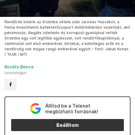
Rendőrök kísérik az őrizetbe vétele után Jaroslav Hascákot, a
Penta Investments befektetőcsoport dollármilliárdos vezetőjét, akit
pénzmosás, illegális üzletelés és korrupció gyanújával vették
őrizetbe egy volt legfőbb ügyésszel, volt rendőrfőkapitánnyal, a
vámhivatal volt első emberével, bírókkal, a különleges erők és a
rendőrség sok magas rangú emberével együtt – Fotó: Jakub Kotian
/ TASR / MTI
Kováts Bence
szociológus
Állítsd be a Telexet
megbízható forrásnak!
Beállítom