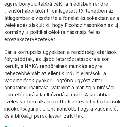
egyre bonyolultabbá váló, a médiában rendre
„rendőrháborúként” emlegetett történetben az
átlagember elvesztette a fonalat és sokakban az a
vélekedés alakult ki, hogy Ficohoz hasonlóan az új
kormány is politikai célokra használja fel az
erőszakszervezeteket.
Bár a korrupciós ügyekben a rendőrségi eljárások
folytatódtak, és újabb letartóztatásokra is sor
került, a NAKA rendőreinek munkája egyre
nehezebbé vált az ellenük induló eljárások, a
vádemelések gyakori, legfőbb ügyész általi
önhatalmú leállítása, valamint a már zajló bírósági
büntetőeljárások elhúzódása miatt. A korábban
széles körben alkalmazott előzetes letartóztatások
indokoltságának ellentmondott, hogy a vádemelés
és a bírósági perek lassan zajlottak,