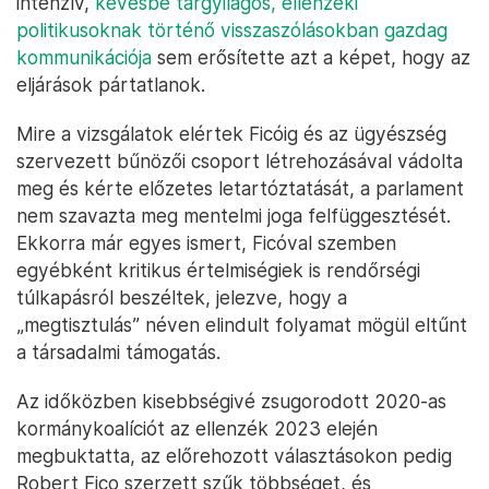
intenzív,
kevésbé tárgyilagos, ellenzéki
politikusoknak történő visszaszólásokban gazdag
kommunikációja
sem erősítette azt a képet, hogy az
eljárások pártatlanok.
Mire a vizsgálatok elértek Ficóig és az ügyészség
szervezett bűnözői csoport létrehozásával vádolta
meg és kérte előzetes letartóztatását, a parlament
nem szavazta meg mentelmi joga felfüggesztését.
Ekkorra már egyes ismert, Ficóval szemben
egyébként kritikus értelmiségiek is rendőrségi
túlkapásról beszéltek, jelezve, hogy a
„megtisztulás” néven elindult folyamat mögül eltűnt
a társadalmi támogatás.
Az időközben kisebbségivé zsugorodott 2020-as
kormánykoalíciót az ellenzék 2023 elején
megbuktatta, az előrehozott választásokon pedig
Robert Fico szerzett szűk többséget, és