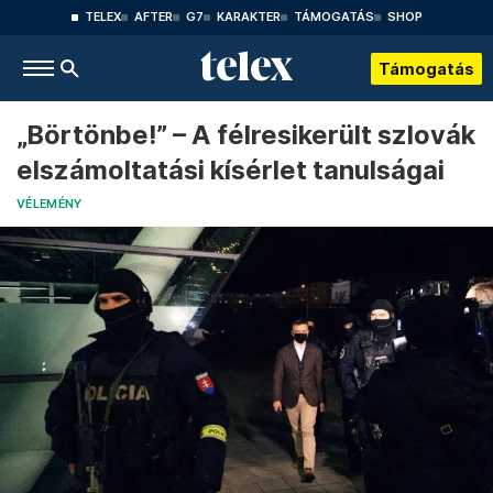
TELEX
AFTER
G7
KARAKTER
TÁMOGATÁS
SHOP
Támogatás
„Börtönbe!” – A félresikerült szlovák
elszámoltatási kísérlet tanulságai
VÉLEMÉNY