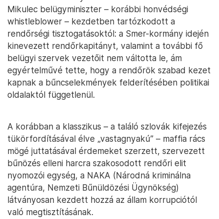
Mikulec belügyminiszter – korábbi honvédségi
whistleblower – kezdetben tartózkodott a
rendőrségi tisztogatásoktól: a Smer-kormány idején
kinevezett rendőrkapitányt, valamint a további fő
belügyi szervek vezetőit nem váltotta le, ám
egyértelművé tette, hogy a rendőrök szabad kezet
kapnak a bűncselekmények felderítésében politikai
oldalaktól függetlenül.
A korábban a klasszikus – a találó szlovák kifejezés
tükörfordításával élve „vastagnyakú” – maffia rács
mögé juttatásával érdemeket szerzett, szervezett
bűnözés elleni harcra szakosodott rendőri elit
nyomozói egység, a NAKA (Národná kriminálna
agentúra, Nemzeti Bűnüldözési Ügynökség)
látványosan kezdett hozzá az állam korrupciótól
való megtisztításának.