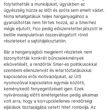
folytathatták a munkájukat, ügyükben az
ügyészség húzza az időt és azóta sem emelt vádat.
Noha lehallgatásuk teljes hanganyagához a
gyanúsítottak nem fértek hozzá, az a Smerhez
mégis eljutott, Fico pedig előszeretettel játszott le
belőle manipulatívan összeválogatott rövid
részleteket a sajtótájékoztatóin.
Bár a hanganyagból megjelent részletek nem
bizonyították konkrét bűncselekmények
elkövetését, a rendőrök Smer-es politikusokkal
szembeni ellenszenvét és letartóztatásukkal
kapcsolatos erős motivációjukat, az ÚIS
nyomozóival kapcsolatos egymás közötti,
keménykedő fenyegetőzéseit igen. Ezek
nyilvánosság előtti ismételgetése pedig alkalmas
volt arra, hogy a korrupcióellenes rendőrségi
eljárások tisztaságába vetett hitet rombolja. Az