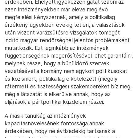
érdekében. Ehelyett igyekezzen gátat szabni az
ezen intézményekben már eleve meglévő
megfelelési kényszernek, amely a politikailag
érzékeny ügyekben évekig tétlen, a választások
után viszont varázsütésre vizsgálatok tömegét
indító magyar rendőrségnél jelentős problémaként
mutatkozik. Ezt leginkább az intézmények
függetlenségének megerősítésével lehet garantálni,
melynek része, hogy a bűnüldöző szervek
vezetésével a kormány nem egykori politikusokat
és közismert, politikailag elkötelezett (mégoly
rátermett és tisztességes) szakembereket bíz meg,
még a látszatát is elkerülve annak, hogy az
eljárások a pártpolitikai küzdelem részei.
A másik tanulság az intézmények
kapacitásnövelésének fontossága annak
érdekében, hogy ne évtizedekig tartsanak a