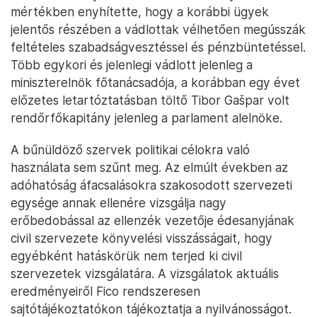
mértékben enyhítette, hogy a korábbi ügyek
jelentős részében a vádlottak vélhetően megússzák
feltételes szabadságvesztéssel és pénzbüntetéssel.
Több egykori és jelenlegi vádlott jelenleg a
miniszterelnök főtanácsadója, a korábban egy évet
előzetes letartóztatásban töltő Tibor Gašpar volt
rendőrfőkapitány jelenleg a parlament alelnöke.
A bűnüldöző szervek politikai célokra való
használata sem szűnt meg. Az elmúlt években az
adóhatóság áfacsalásokra szakosodott szervezeti
egysége annak ellenére vizsgálja nagy
erőbedobással az ellenzék vezetője édesanyjának
civil szervezete könyvelési visszásságait, hogy
egyébként hatáskörük nem terjed ki civil
szervezetek vizsgálatára. A vizsgálatok aktuális
eredményeiről Fico rendszeresen
sajtótájékoztatókon tájékoztatja a nyilvánosságot.