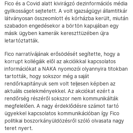
Fico és a Covid alatt kivirágzó dezinformációs média
gyilkosságot sejtetett. A volt igazságügyi államtitkár
látványosan összeomlott és kórházba került, miután
szabadon engedésekor a börtön kapujában egy
másik ügyben kamerák kereszttüzében újra
letartóztatták.
Fico narratívájának erősödését segítette, hogy a
korrupt kollégáik elől az akcióikkal kapcsolatos
információkat a NAKA nyomozói olyannyira titokban
tartották, hogy sokszor még a saját
rendőrkapitányuk sem volt teljesen képben az
aktuális cselekményekkel. Az akciókat ezért a
rendőrség részéről sokszor nem kommunikálták
megfelelően. A nagy érdeklődésre számot tartó
ügyekkel kapcsolatos kommunikációban így Fico
politikai boszorkányüldözésről szóló olvasata nagy
teret nyert.