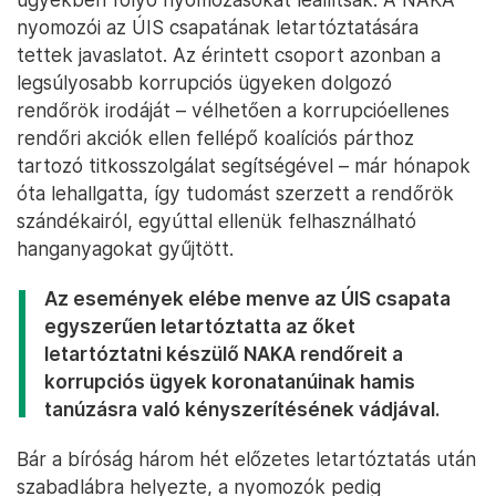
nyomozói az ÚIS csapatának letartóztatására
tettek javaslatot. Az érintett csoport azonban a
legsúlyosabb korrupciós ügyeken dolgozó
rendőrök irodáját – vélhetően a korrupcióellenes
rendőri akciók ellen fellépő koalíciós párthoz
tartozó titkosszolgálat segítségével – már hónapok
óta lehallgatta, így tudomást szerzett a rendőrök
szándékairól, egyúttal ellenük felhasználható
hanganyagokat gyűjtött.
Az események elébe menve az ÚIS csapata
egyszerűen letartóztatta az őket
letartóztatni készülő NAKA rendőreit a
korrupciós ügyek koronatanúinak hamis
tanúzásra való kényszerítésének vádjával.
Bár a bíróság három hét előzetes letartóztatás után
szabadlábra helyezte, a nyomozók pedig