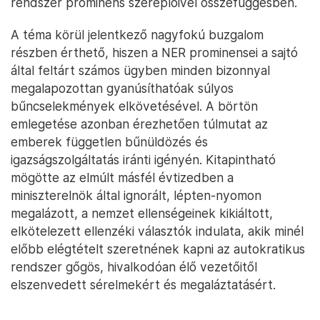
rendszer prominens szereplőivel összefüggésben.
A téma körül jelentkező nagyfokú buzgalom
részben érthető, hiszen a NER prominensei a sajtó
által feltárt számos ügyben minden bizonnyal
megalapozottan gyanúsíthatóak súlyos
bűncselekmények elkövetésével. A börtön
emlegetése azonban érezhetően túlmutat az
emberek független bűnüldözés és
igazságszolgáltatás iránti igényén. Kitapintható
mögötte az elmúlt másfél évtizedben a
miniszterelnök által ignorált, lépten-nyomon
megalázott, a nemzet ellenségeinek kikiáltott,
elkötelezett ellenzéki választók indulata, akik minél
előbb elégtételt szeretnének kapni az autokratikus
rendszer gőgös, hivalkodóan élő vezetőitől
elszenvedett sérelmekért és megaláztatásért.