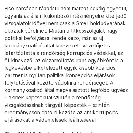
Fico harcában ráadásul nem maradt sokáig egyedül,
ugyanis az állam különböző intézményeire kiterjedő
vizsgálatok idővel nem csak a Smer holdudvarának
okoztak sérelmet. Miután a titkosszolgálat nagy
politikai befolyással rendelkező, már az új
kormánykoalíció által kinevezett vezetőjét is
letartóztatta a rendőrség korrupciós vádakkal, az
őt kinevező, az elszámoltatás iránt egyébként is a
legkevésbé elkötelezett egyik kisebb koalíciós
partner is nyíltan politikai koncepciós eljárások
folytatásával kezdte vádolni a rendőrséget. A
kormánykoalíció által megválasztott legfőbb ügyész
– akinek kapcsolatai szintén a rendőrség
vizsgálódásainak tárgyát képezték – szintén
eredményesen gátolni kezdte az antikorrupciós
eljárásokat a vádemelések leállításával.