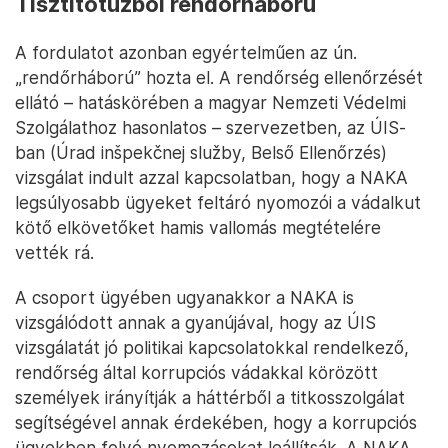
Tisztítótűzből rendőrháború
A fordulatot azonban egyértelműen az ún.
„rendőrháború” hozta el. A rendőrség ellenőrzését
ellátó – hatáskörében a magyar Nemzeti Védelmi
Szolgálathoz hasonlatos – szervezetben, az ÚIS-
ban (Úrad inšpekčnej služby, Belső Ellenőrzés)
vizsgálat indult azzal kapcsolatban, hogy a NAKA
legsúlyosabb ügyeket feltáró nyomozói a vádalkut
kötő elkövetőket hamis vallomás megtételére
vették rá.
A csoport ügyében ugyanakkor a NAKA is
vizsgálódott annak a gyanújával, hogy az ÚIS
vizsgálatát jó politikai kapcsolatokkal rendelkező,
rendőrség által korrupciós vádakkal körözött
személyek irányítják a háttérből a titkosszolgálat
segítségével annak érdekében, hogy a korrupciós
ügyekben folyó nyomozásokat leállítsák. A NAKA