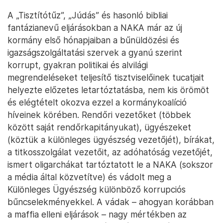
A „Tisztítótűz”, „Júdás” és hasonló bibliai
fantázianevű eljárásokban a NAKA már az új
kormány első hónapjaiban a bűnüldözési és
igazságszolgáltatási szervek a gyanú szerint
korrupt, gyakran politikai és alvilági
megrendeléseket teljesítő tisztviselőinek tucatjait
helyezte előzetes letartóztatásba, nem kis örömöt
és elégtételt okozva ezzel a kormánykoalíció
híveinek körében. Rendőri vezetőket (többek
között saját rendőrkapitányukat), ügyészeket
(köztük a különleges ügyészség vezetőjét), bírákat,
a titkosszolgálat vezetőit, az adóhatóság vezetőjét,
ismert oligarchákat tartóztatott le a NAKA (sokszor
a média által közvetítve) és vádolt meg a
Különleges Ügyészség különböző korrupciós
bűncselekményekkel. A vádak – ahogyan korábban
a maffia elleni eljárások – nagy mértékben az