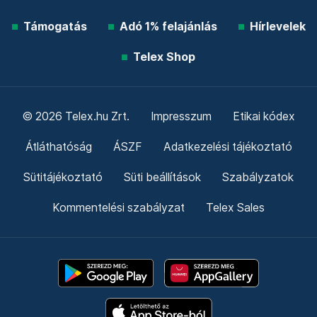
Támogatás
Adó 1% felajánlás
Hírlevelek
Telex Shop
© 2026 Telex.hu Zrt.
Impresszum
Etikai kódex
Átláthatóság
ÁSZF
Adatkezelési tájékoztató
Sütitájékoztató
Süti beállítások
Szabályzatok
Kommentelési szabályzat
Telex Sales