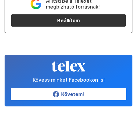
Állítsd be a Telexet
megbízható forrásnak!
Beállítom
Kövess minket Facebookon is!
Követem!