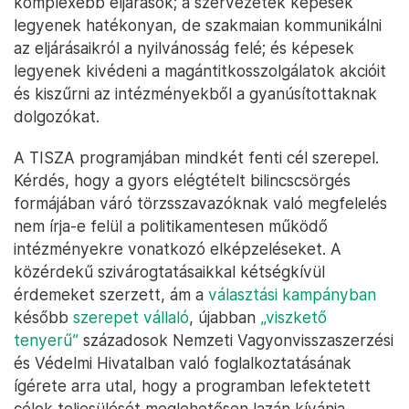
komplexebb eljárások; a szervezetek képesek
legyenek hatékonyan, de szakmaian kommunikálni
az eljárásaikról a nyilvánosság felé; és képesek
legyenek kivédeni a magántitkosszolgálatok akcióit
és kiszűrni az intézményekből a gyanúsítottaknak
dolgozókat.
A TISZA programjában mindkét fenti cél szerepel.
Kérdés, hogy a gyors elégtételt bilincscsörgés
formájában váró törzsszavazóknak való megfelelés
nem írja-e felül a politikamentesen működő
intézményekre vonatkozó elképzeléseket. A
közérdekű szivárogtatásaikkal kétségkívül
érdemeket szerzett, ám a
választási kampányban
később
szerepet vállaló
, újabban
„viszkető
tenyerű”
századosok Nemzeti Vagyonvisszaszerzési
és Védelmi Hivatalban való foglalkoztatásának
ígérete arra utal, hogy a programban lefektetett
célok teljesülését meglehetősen lazán kívánja