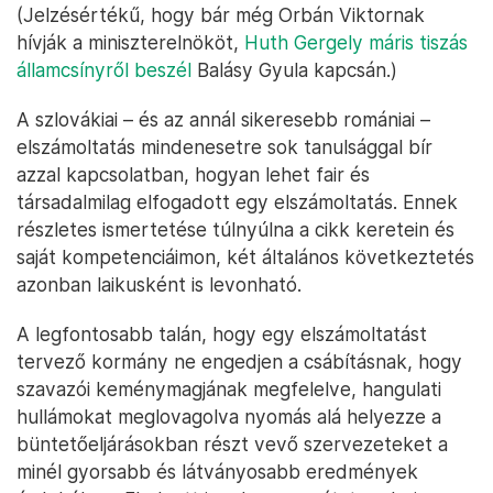
(Jelzésértékű, hogy bár még Orbán Viktornak
hívják a miniszterelnököt,
Huth Gergely máris tiszás
államcsínyről beszél
Balásy Gyula kapcsán.)
A szlovákiai – és az annál sikeresebb romániai –
elszámoltatás mindenesetre sok tanulsággal bír
azzal kapcsolatban, hogyan lehet fair és
társadalmilag elfogadott egy elszámoltatás. Ennek
részletes ismertetése túlnyúlna a cikk keretein és
saját kompetenciáimon, két általános következtetés
azonban laikusként is levonható.
A legfontosabb talán, hogy egy elszámoltatást
tervező kormány ne engedjen a csábításnak, hogy
szavazói keménymagjának megfelelve, hangulati
hullámokat meglovagolva nyomás alá helyezze a
büntetőeljárásokban részt vevő szervezeteket a
minél gyorsabb és látványosabb eredmények