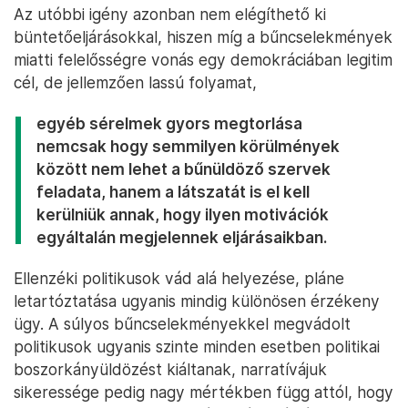
Az utóbbi igény azonban nem elégíthető ki
büntetőeljárásokkal, hiszen míg a bűncselekmények
miatti felelősségre vonás egy demokráciában legitim
cél, de jellemzően lassú folyamat,
egyéb sérelmek gyors megtorlása
nemcsak hogy semmilyen körülmények
között nem lehet a bűnüldöző szervek
feladata, hanem a látszatát is el kell
kerülniük annak, hogy ilyen motivációk
egyáltalán megjelennek eljárásaikban.
Ellenzéki politikusok vád alá helyezése, pláne
letartóztatása ugyanis mindig különösen érzékeny
ügy. A súlyos bűncselekményekkel megvádolt
politikusok ugyanis szinte minden esetben politikai
boszorkányüldözést kiáltanak, narratívájuk
sikeressége pedig nagy mértékben függ attól, hogy