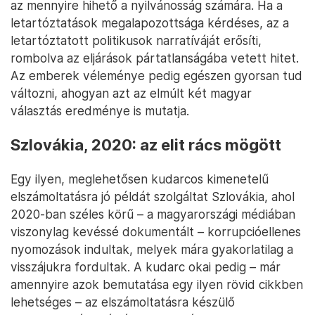
az mennyire hihető a nyilvánosság számára. Ha a
letartóztatások megalapozottsága kérdéses, az a
letartóztatott politikusok narratíváját erősíti,
rombolva az eljárások pártatlanságába vetett hitet.
Az emberek véleménye pedig egészen gyorsan tud
változni, ahogyan azt az elmúlt két magyar
választás eredménye is mutatja.
Szlovákia, 2020: az elit rács mögött
Egy ilyen, meglehetősen kudarcos kimenetelű
elszámoltatásra jó példát szolgáltat Szlovákia, ahol
2020-ban széles körű – a magyarországi médiában
viszonylag kevéssé dokumentált – korrupcióellenes
nyomozások indultak, melyek mára gyakorlatilag a
visszájukra fordultak. A kudarc okai pedig – már
amennyire azok bemutatása egy ilyen rövid cikkben
lehetséges – az elszámoltatásra készülő