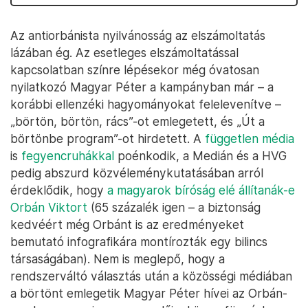
Az antiorbánista nyilvánosság az elszámoltatás
lázában ég. Az esetleges elszámoltatással
kapcsolatban színre lépésekor még óvatosan
nyilatkozó Magyar Péter a kampányban már – a
korábbi ellenzéki hagyományokat felelevenítve –
„börtön, börtön, rács”-ot emlegetett, és „Út a
börtönbe program”-ot hirdetett. A
független média
is
fegyencruhákkal
poénkodik, a Medián és a HVG
pedig abszurd közvéleménykutatásában arról
érdeklődik, hogy
a magyarok bíróság elé állítanák-e
Orbán Viktort
(65 százalék igen – a biztonság
kedvéért még Orbánt is az eredményeket
bemutató infografikára montírozták egy bilincs
társaságában). Nem is meglepő, hogy a
rendszerváltó választás után a közösségi médiában
a börtönt emlegetik Magyar Péter hívei az Orbán-