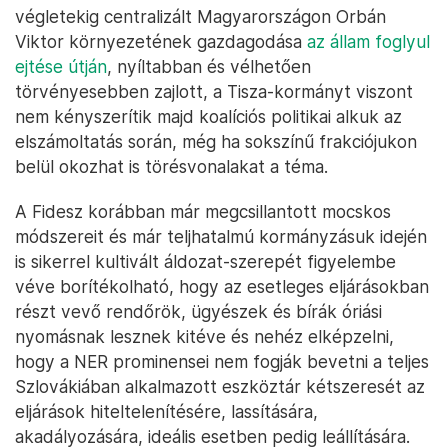
végletekig centralizált Magyarországon Orbán
Viktor környezetének gazdagodása
az állam foglyul
ejtése útján
, nyíltabban és vélhetően
törvényesebben zajlott, a Tisza-kormányt viszont
nem kényszerítik majd koalíciós politikai alkuk az
elszámoltatás során, még ha sokszínű frakciójukon
belül okozhat is törésvonalakat a téma.
A Fidesz korábban már megcsillantott mocskos
módszereit és már teljhatalmú kormányzásuk idején
is sikerrel kultivált áldozat-szerepét figyelembe
véve borítékolható, hogy az esetleges eljárásokban
részt vevő rendőrök, ügyészek és bírák óriási
nyomásnak lesznek kitéve és nehéz elképzelni,
hogy a NER prominensei nem fogják bevetni a teljes
Szlovákiában alkalmazott eszköztár kétszeresét az
eljárások hiteltelenítésére, lassítására,
akadályozására, ideális esetben pedig leállítására.