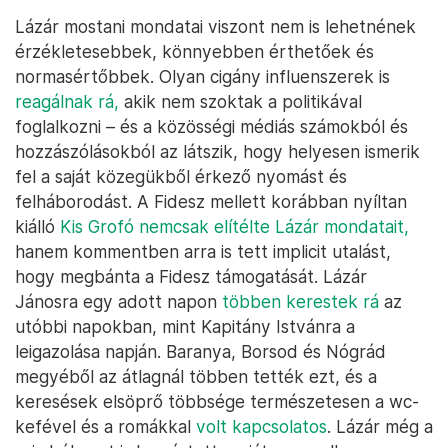
Lázár mostani mondatai viszont nem is lehetnének
érzékletesebbek, könnyebben érthetőek és
normasértőbbek. Olyan cigány influenszerek is
reagálnak rá,
akik nem szoktak a politikával
foglalkozni – és a közösségi médiás számokból és
hozzászólásokból az látszik, hogy helyesen ismerik
fel a saját közegükből érkező nyomást és
felháborodást. A Fidesz mellett korábban nyíltan
kiálló
Kis Grofó nemcsak elítélte Lázár mondatait,
hanem kommentben arra is tett implicit utalást,
hogy megbánta a Fidesz támogatását. Lázár
Jánosra egy adott napon
többen kerestek rá
az
utóbbi napokban, mint Kapitány Istvánra a
leigazolása napján. Baranya, Borsod és Nógrád
megyéből az átlagnál többen tették ezt, és a
keresések elsöprő többsége természetesen a wc-
kefével és a romákkal
volt kapcsolatos
. Lázár még a