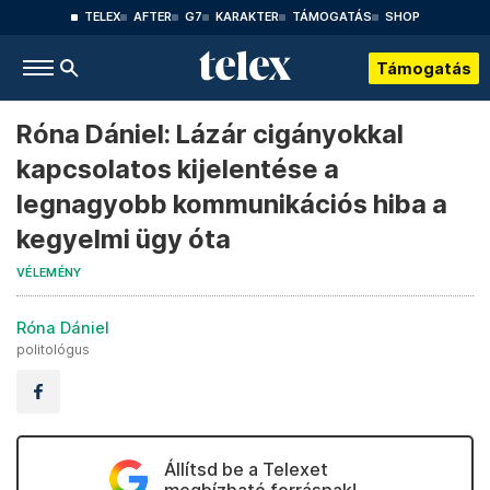
TELEX
AFTER
G7
KARAKTER
TÁMOGATÁS
SHOP
Támogatás
Róna Dániel: Lázár cigányokkal
kapcsolatos kijelentése a
legnagyobb kommunikációs hiba a
kegyelmi ügy óta
VÉLEMÉNY
Róna Dániel
politológus
Állítsd be a Telexet