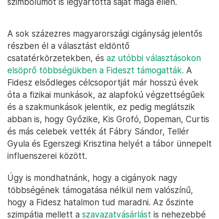
szimbólumot is legyártotta saját maga ellen.
A sok százezres magyarországi cigányság jelentős
részben él a választást eldöntő
csatatérkörzetekben, és
az utóbbi választásokon
elsöprő többségükben a Fideszt támogatták.
A
Fidesz elsődleges célcsoportját már hosszú évek
óta a fizikai munkások, az alapfokú végzettségűek
és a szakmunkások jelentik, ez pedig meglátszik
abban is, hogy Győzike, Kis Grofó, Dopeman, Curtis
és más celebek vették át Fábry Sándor, Tellér
Gyula és Egerszegi Krisztina helyét a tábor ünnepelt
influenszerei között.
Úgy is mondhatnánk, hogy a cigányok nagy
többségének támogatása nélkül nem valószínű,
hogy a Fidesz hatalmon tud maradni. Az őszinte
szimpátia mellett a
szavazatvásárlást
is nehezebbé