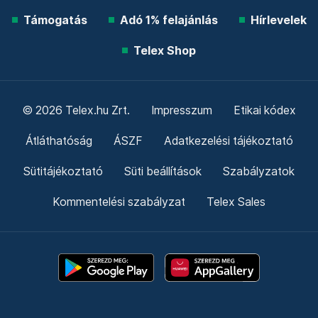
Támogatás
Adó 1% felajánlás
Hírlevelek
Telex Shop
© 2026 Telex.hu Zrt.
Impresszum
Etikai kódex
Átláthatóság
ÁSZF
Adatkezelési tájékoztató
Sütitájékoztató
Süti beállítások
Szabályzatok
Kommentelési szabályzat
Telex Sales