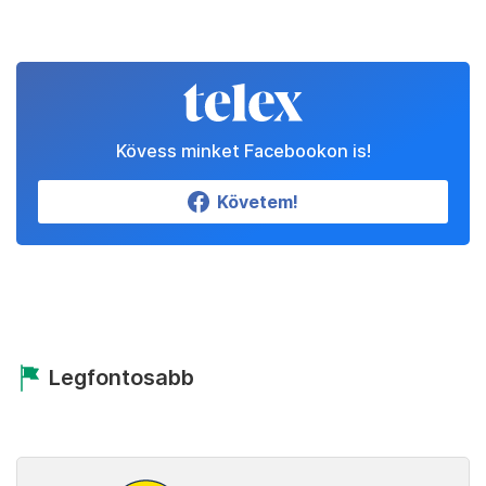
Kövess minket Facebookon is!
Követem!
Legfontosabb