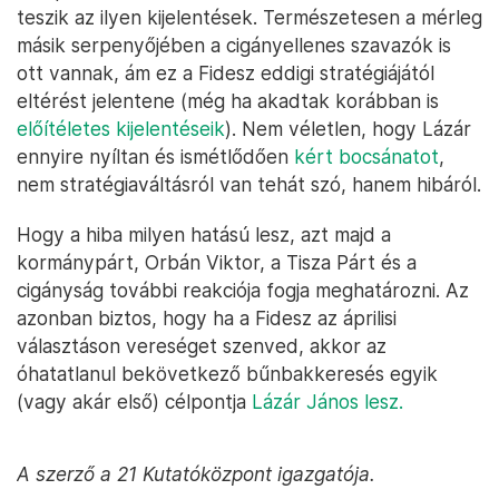
teszik az ilyen kijelentések. Természetesen a mérleg
másik serpenyőjében a cigányellenes szavazók is
ott vannak, ám ez a Fidesz eddigi stratégiájától
eltérést jelentene (még ha akadtak korábban is
előítéletes kijelentéseik
). Nem véletlen, hogy Lázár
ennyire nyíltan és ismétlődően
kért bocsánatot
,
nem stratégiaváltásról van tehát szó, hanem hibáról.
Hogy a hiba milyen hatású lesz, azt majd a
kormánypárt, Orbán Viktor, a Tisza Párt és a
cigányság további reakciója fogja meghatározni. Az
azonban biztos, hogy ha a Fidesz az áprilisi
választáson vereséget szenved, akkor az
óhatatlanul bekövetkező bűnbakkeresés egyik
(vagy akár első) célpontja
Lázár János lesz.
A szerző a 21 Kutatóközpont igazgatója.