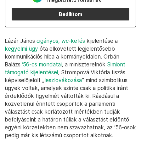
megbízható forrásnak!
Beállítom
Lázár János
cigányos, wc-kefés
kijelentése a
kegyelmi ügy
óta elkövetett legjelentősebb
kommunikációs hiba a kormányoldalon. Orbán
Balázs
‘56-os mondatai
, a miniszterelnök
Simiont
támogató kijelentései
, Strompová Viktória tiszás
képviselőjelölt „
leszlovákozása
” mind szimbolikus
ügyek voltak, amelyek szinte csak a politika iránt
érdeklődők figyelmét váltották ki. Ráadásul a
közvetlenül érintett csoportok a parlamenti
választást csak korlátozott mértékben tudják
befolyásolni: a határon túliak a választást eldöntő
egyéni körzetekben nem szavazhatnak, az ’56-osok
pedig már kis létszámú csoportot alkotnak.