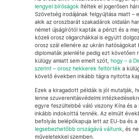
lengyel bíróságok
ítéltek el jogerősen háro
Szövetség irodájának felgyújtása miatt – e
akik az oroszbarát szakadárok oldalán har
német újságírótól kapták a pénzt és a meg
közeli orosz oligarchákkal is együtt dol
orosz szál ellenére az ukrán hatóságokat b
diplomaták jelenléte pedig ezt követően 
külügy amiatt sem emelt szót,
hogy – a D
szerint – orosz hekkerek feltörték
a külüg
követő években inkább tágra nyitotta kap
Ezek a kiragadott példák is jól mutatják
lenne szuverenitásvédelmi intézkedésekre. 
egyre feszültebbé váló viszony Kína és a 
inkább indokolttá tennék. Az elmúlt éve
befolyás belépőkapuja lett az EU-ba és a
legsebezhetőbb országává váltunk
, és ne
műveletekkel szemben.