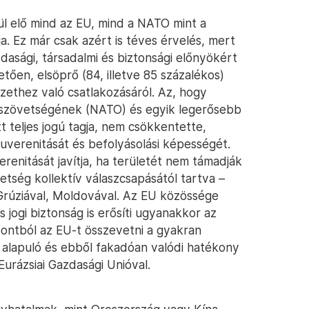
l elő mind az EU, mind a NATO mint a
a. Ez már csak azért is téves érvelés, mert
azdasági, társadalmi és biztonsági előnyökért
en, elsöprő (84, illetve 85 százalékos)
ethez való csatlakozásáról. Az, hogy
 szövetségének (NATO) és egyik legerősebb
t teljes jogú tagja, nem csökkentette,
verenitását és befolyásolási képességét.
enitását javítja, ha területét nem támadják
etség kollektív válaszcsapásától tartva –
Grúziával, Moldovával. Az EU közössége
s jogi biztonság is erősíti ugyanakkor az
ntból az EU-t összevetni a gyakran
alapuló és ebből fakadóan valódi hatékony
urázsiai Gazdasági Unióval.