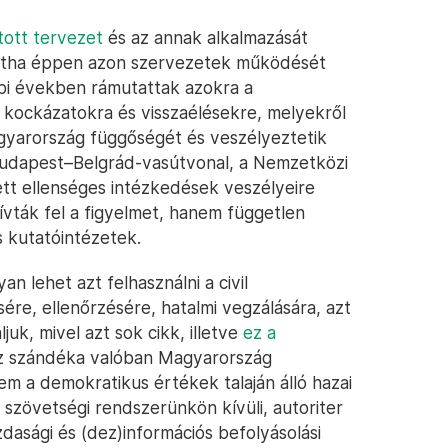
tott tervezet
és az annak alkalmazását
ntha éppen azon szervezetek működését
bbi években rámutattak azokra a
s kockázatokra és visszaélésekre, melyekről
Magyarország függőségét és veszélyeztetik
Budapest–Belgrád-vasútvonal, a Nemzetközi
tt ellenséges intézkedések veszélyeire
ívták fel a figyelmet, hanem független
s kutatóintézetek.
n lehet azt felhasználni a civil
ére, ellenőrzésére, hatalmi vegzálására, azt
uk, mivel azt sok cikk, illetve
ez a
sz szándéka valóban Magyarország
m a demokratikus értékek talaján álló hazai
 szövetségi rendszerünkön kívüli, autoriter
azdasági és (dez)információs befolyásolási