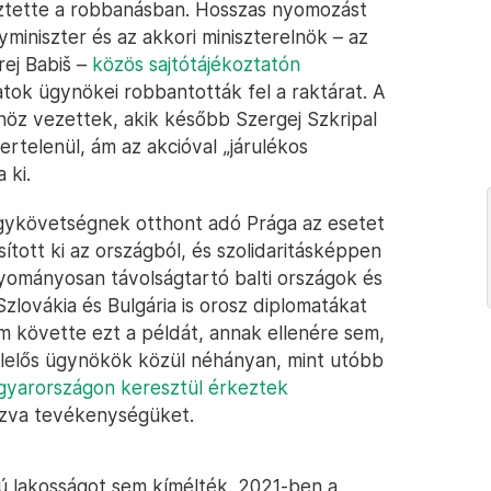
vesztette a robbanásban. Hosszas nyomozást
iniszter és az akkori miniszterelnök – az
rej Babiš –
közös sajtótájékoztatón
atok ügynökei robbantották fel a raktárat. A
öz vezettek, akik később Szergej Szkripal
ertelenül, ám az akcióval „járulékos
 ki.
gykövetségnek otthont adó Prága az esetet
ított ki az országból, és szolidaritásképpen
ományosan távolságtartó balti országok és
zlovákia és Bulgária is orosz diplomatákat
m követte ezt a példát, annak ellenére sem,
elelős ügynökök közül néhányan, mint utóbb
yarországon keresztül érkeztek
cázva tevékenységüket.
ú lakosságot sem kímélték. 2021-ben a