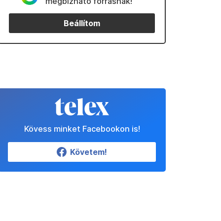
megbízható forrásnak!
Beállítom
Kövess minket Facebookon is!
Követem!