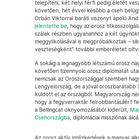
telepíteni, két helyi férfi pedig életét 
követően, hét évvel később a cseh belügym
Orbán Viktorral baráti viszonyt ápoló And
jelentette be
, hogy az orosz titkosszolgál
szálak részben ugyanahhoz a két ügynökh
meggyilkolásával is megpróbálkoztak – sik
veszteségként” további emberéletet oltva
A sokáig a legnagyobb létszámú orosz na
követően tizennyolc orosz diplomatát utas
nemcsak az Oroszországgal szemben hagy
Lengyelország, de a jóval oroszbarátabb S
küldött el az országból. Magyarország ne
hogy a fegyverraktár felrobbantásáért f
a Bellingcat oknyomozásából kiderült,
Mag
Csehországba
, diplomáciai missziónak ál
Az orosz aktív intézkedések a magyar ajk