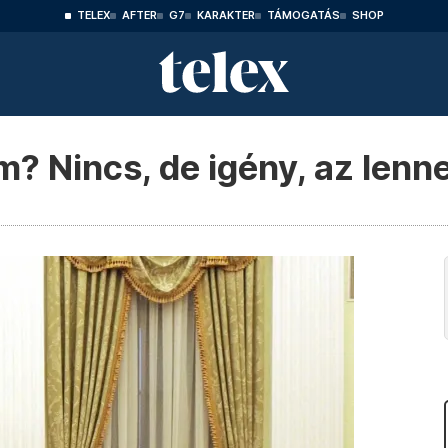
TELEX
AFTER
G7
KARAKTER
TÁMOGATÁS
SHOP
? Nincs, de igény, az lenne