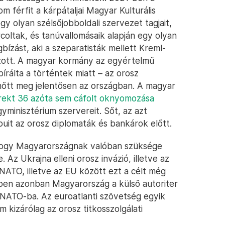
m férfit a kárpátaljai Magyar Kulturális
gy olyan szélsőjobboldali szervezet tagjait,
coltak, és tanúvallomásaik alapján egy olyan
bízást, aki a szeparatisták mellett Kreml-
gozott. A magyar kormány az egyértelmű
írálta a történtek miatt – az orosz
nőtt meg jelentősen az országban. A magyar
irekt 36 azóta sem cáfolt oknyomozása
yminisztérium szervereit. Sőt, az azt
uit az orosz diplomaták és bankárok előtt.
, hogy Magyarországnak valóban szüksége
Az Ukrajna elleni orosz invázió, illetve az
NATO, illetve az EU között ezt a célt még
kben azonban Magyarország a külső autoriter
 NATO-ba. Az euroatlanti szövetség egyik
m kizárólag az orosz titkosszolgálati