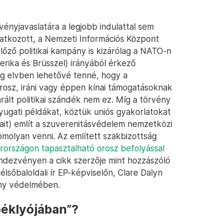
vényjavaslatára a legjobb indulattal sem
ivatkozott, a Nemzeti Információs Központ
előző politikai kampány is kizárólag a NATO-n
rika és Brüsszel) irányából érkező
eg elvben lehetővé tenné, hogy a
orosz, iráni vagy éppen kínai támogatásoknak
ált politikai szándék nem ez. Míg a törvény
ugati példákat, köztük uniós gyakorlatokat
sait) említ a szuverenitásvédelem nemzetközi
molyan venni. Az említett szakbizottság
országon tapasztalható orosz befolyással
endezvényen a cikk szerzője mint hozzászóló
élsőbaloldali ír EP-képviselőn, Clare Dalyn
ány védelmében.
éklyójában”?