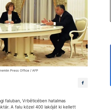
remlin Press Office / AFP
ági faluban, Vrběticében hatalmas
ár. A falu közel 400 lakóját ki kellett