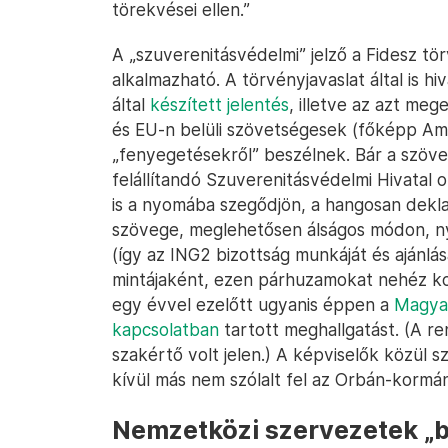
törekvései ellen.”
A „szuverenitásvédelmi” jelző a Fidesz tör
alkalmazható. A törvényjavaslat által is h
által
készített jelentés
, illetve az azt meg
és EU-n belüli szövetségesek (főképp Ame
„fenyegetésekről” beszélnek. Bár a szöv
felállítandó Szuverenitásvédelmi Hivatal 
is a nyomába szegődjön, a hangosan deklar
szövege, meglehetősen álságos módon, ny
(így az ING2 bizottság munkáját és ajánlá
mintájaként, ezen párhuzamokat nehéz ko
egy évvel ezelőtt ugyanis éppen a
Magyar
kapcsolatban
tartott meghallgatást. (A r
szakértő volt jelen.) A képviselők közül sz
kívül más nem szólalt fel az Orbán-korm
Nemzetközi szervezetek „b