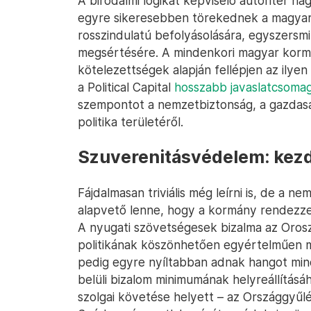
A birodalmi logikát képviselő autoriter n
egyre sikeresebben törekednek a magyar 
rosszindulatú befolyásolására, egyszers
megsértésére. A mindenkori magyar kormán
kötelezettségek alapján fellépjen az ilye
a Political Capital
hosszabb javaslatcsomag
szempontot a nemzetbiztonság, a gazdaság
politika területéről.
Szuverenitásvédelem: kez
Fájdalmasan triviális még leírni is, de a n
alapvető lenne, hogy a kormány rendezze
A nyugati szövetségesek bizalma az Oros
politikának köszönhetően egyértelműen 
pedig egyre nyíltabban adnak hangot min
belüli bizalom minimumának helyreállításá
szolgai követése helyett – az Országgyűlé