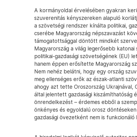
A kormányoldal érvelésében gyakran kerü
szuverenitás kényszereken alapuló korlátj
a szövetségi rendszer kínálta politikai, g
cserébe Magyarország népszavazást követő
támogatottsággal döntött mindkét szervez
Magyarország a világ legerősebb katonai
politikai-gazdasági szövetségének (EU) let
hanem éppen erősítette Magyarország szu
Nem nehéz belátni, hogy egy ország szuver
meg ellenséges erők az észak-atlanti szöv
ahogy azt tette Oroszország Ukrajnával, 
által jelentett gazdasági kiszámíthatóság é
önrendelkezést – érdemes ebből a szempo
önkényes és egyoldalú orosz döntéseken 
gazdasági övezetként nem is funkcionáló E