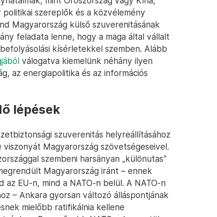
agyhatalmak, mint Oroszország vagy Kína,
politikai szereplők és a közvélemény
mind Magyarország külső szuverenitásának
y feladata lenne, hogy a maga által vállalt
n befolyásolási kísérletekkel szemben. Alább
jából
válogatva kiemelünk néhány ilyen
, az energiapolitika és az információs
dő lépések
emzetbiztonsági szuverenitás helyreállításához
 viszonyát Magyarország szövetségeseivel.
zországgal szembeni harsányan „különutas”
megrendült Magyarország iránt – ennek
d az EU-n, mind a NATO-n belül. A NATO-n
hoz – Ankara gyorsan változó álláspontjának
snek mielőbb ratifikálnia kellene