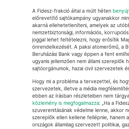
A Fidesz-frakció által a múlt héten
benyúj
előrevetítő sajtókampány ugyanakkor mi
akarná ellehetetleníteni, amelyek az utó
nemzetbiztonsági, információs, korrupció
joggal lehet feltételezni, hogy erősítik 
önrendelkezését. A paksi atomerőmű, a 
Beruházási Bank vagy éppen a fent említe
ugyanis jellemzően nem állami szereplők h
sajtóorgánumok, hazai civil szervezetek é
Hogy mi a probléma a tervezettel, és hogya
szervezetek, illetve a média megfélemlítés
ebben az írásban részleteiben nem tárgyalj
közlemény is megfogalmazza
: „Ha a Fide
szuverenitásának védelme lenne, akkor ne
szereplők ellen kellene fellépnie, hanem a
országok államilag szervezett politikai, g