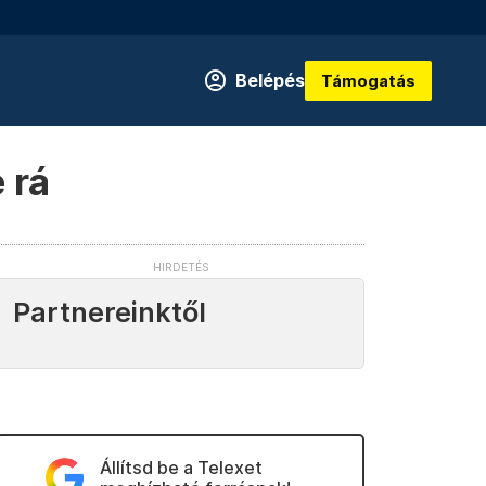
Belépés
Támogatás
 rá
Partnereinktől
Állítsd be a Telexet