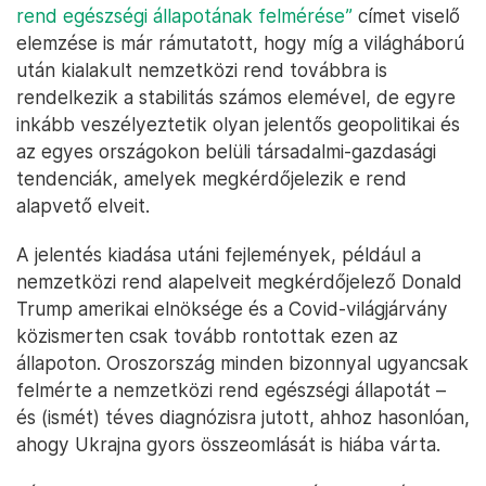
rend egészségi állapotának felmérése”
címet viselő
elemzése is már rámutatott, hogy míg a világháború
után kialakult nemzetközi rend továbbra is
rendelkezik a stabilitás számos elemével, de egyre
inkább veszélyeztetik olyan jelentős geopolitikai és
az egyes országokon belüli társadalmi-gazdasági
tendenciák, amelyek megkérdőjelezik e rend
alapvető elveit.
A jelentés kiadása utáni fejlemények, például a
nemzetközi rend alapelveit megkérdőjelező Donald
Trump amerikai elnöksége és a Covid-világjárvány
közismerten csak tovább rontottak ezen az
állapoton. Oroszország minden bizonnyal ugyancsak
felmérte a nemzetközi rend egészségi állapotát –
és (ismét) téves diagnózisra jutott, ahhoz hasonlóan,
ahogy Ukrajna gyors összeomlását is hiába várta.