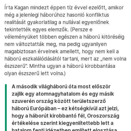
Írta Kagan mindezt éppen tíz évvel ezelőtt, amikor
még a jelenlegi háborúhoz hasonló konfliktus
realitását gyakorlatilag a nullával egyenlőnek
tekintették egyes elemzők. (Persze e
véleményüket többen egészen a háború kitöréséig
nem változtatták meg, ma pedig ugyanilyen
magabiztosan érvelnek amellett, hogy nem kell a
háború eszkalálódásától tartani, mert az „nem volna
észszerű”. Mintha ugyan a háború kirobbantása
olyan észszerű lett volna.)
A második világháború óta most először
zajlik egy atomnagyhatalom és egy másik
szuverén ország között területszerző
háború Európában – ez kétségkívül azt jelzi,
hogy a háborút kirobbantó fél, Oroszország
értékelése szerint kiegyenlítettebb lett a
hatalom fenti idézetben említett elosztása.