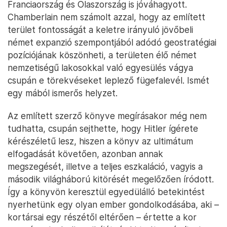
földkéreg megmozdul a lábunk alatt. Még mindig
nem tudjuk biztosan, milyen földalatti változások és
mozgások okozzák a rengéseket, amelyeket
éreztünk és a hasadékokat, amelyeket látunk
megnyílni körülöttünk,” írta a Foreign Affairs külügyi
folyóirat neves főszerkesztője, Hamilton Fish
Armstrong 1938-ban megjelent könyvében az Adolf
Hitler által megfogalmazott ultimátum kapcsán
(Godesberg Memorandum), amely háborúval
fenyegetett, amennyiben Németország nem kapja
meg a Hitler szerint őket illető Szudéta-vidéket
Csehországtól. (Hitler először a régió
önrendelkezési jogát és a hovatartozásának
népszavazással való eldöntését követelte, majd
később már egyértelműen a Németországhoz
csatolás mellett szállt síkra. Ismerős taktika.)
Neville Chamberlain brit miniszterelnök azon a