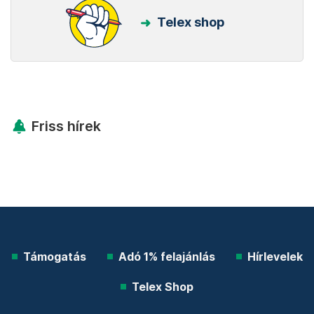
megbízható forrásnak!
Beállítom
Kövess minket Facebookon is!
Követem!