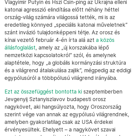
Vlagyimir Putyin és Hszi Csin-ping az Ukrajna elleni
katonai agresszió elindítása előtt néhány héttel
ország-világ számára világossá tették, mi is az
eredetileg könnyed „speciális katonai műveletnek”
szánt invázió tulajdonképpeni tétje. Az orosz és
kínai vezető február 4-én írta alá azt
a közös
állásfoglalást
, amely az „új korszakába lépő
nemzetközi kapcsolatokról” szól, és amelynek
alaptétele, hogy „a globális kormányzási struktúra
és a világrend átalakulása zajlik”, mégpedig az eddigi
egypólusúról a többpólusú világrend irányába.
Ezt az összefüggést bontotta ki
szeptemberben
Jevgenyij Sztanyiszlavov budapesti orosz
nagykövet, aki hangsúlyozta, hogy Oroszország
szerint vége van annak az egypólusú világrendnek,
amelyben gyakorlatilag csak az USA érdekei
érvényesültek. Ehelyett – a nagykövet szavai