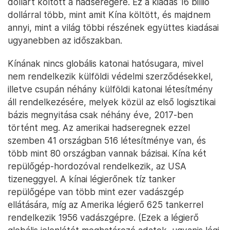
Kazahsztán) korántsem gondolja ezt a barátságot
„öröknek és megbonthatatlannak”.
És akkor nem beszéltünk még arról az alaptételről,
miszerint egy világrend fenntartásához
természetesen globális katonai jelenlét is kell. Ezzel
pedig egyedül és kizárólag jelenleg is csupán az
Egyesült Államok rendelkezik. Újfent: nem az a
kérdés, hogy jó-e ez vagy sem, hanem az, hogy így
van-e vagy sem. Jöjjön csupán
néhány adat
. Az
Egyesült Államok a hidegháború vége óta 19 billió
dollárt költött a hadseregére. Ez a kiadás 16 billió
dollárral több, mint amit Kína költött, és majdnem
annyi, mint a világ többi részének együttes kiadásai
ugyanebben az időszakban.
Kínának nincs globális katonai hatósugara, mivel
nem rendelkezik külföldi védelmi szerződésekkel,