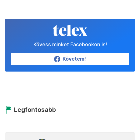
maradás áraként diktálnak számunkra, a másik
pedig, amely akkor ér bennünket, ha úgy döntünk,
hogy ellenállunk” (Armstrong). Komor idők elé
nézünk.
Kedvenceink
Partnereinktől
Állítsd be a Telexet