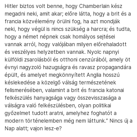
Armstrong ehelyett arra törekedett, hogy
figyelmeztesse olvasóit, miként befolyásolja Hitler a
nyugati közvélemény békevágyának manipulálásán
keresztül a nyugati politikai vezetőket: „Egy
diktatórikus rezsim az örökös érzelmi és fizikai
mozgósítás állapotából táplálkozik, amelyet mintegy
gázpedállal irányít. A közvélemény tüneti reakcióira
érzékeny, alkotmányos berendezkedésű országok
államférfiai tudják, hogy nem rendelkeznek hasonló
manőverezési képességgel; és … összeroppannak a
nyilvánosság előtt ilyen hatalmas tétről folytatott
tárgyalások terhe alatt. Miközben tehát az angol és
francia közvéleményt vezetői – saját béke iránti
vágyától támogatva – meggyőzték, hogy a
godesbergi ultimátum elfogadását ‘nagy árulásnak’
tekintő pontról eljusson odáig, hogy Godesberg
tartalmát ‘becsületes békének’ tekintse, a német