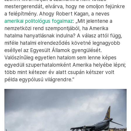
mestergerendát, elvárva, hogy ne omoljon fejünkre
a felépítmény. Ahogy Robert Kagan, a neves
amerikai politológus fogalmaz
: „Mit jelentene a
nemzetközi rend szempontjából, ha Amerika
hatalma hanyatlásnak indulna? A válasz attól függ,
miféle hatalmi elrendeződés követné legnagyobb
eséllyel az Egyesült Államok gyengülését.
Valószínűleg egyetlen hatalom sem lenne képes
egyedüli szuperhatalomként Amerika helyébe lépni;
több mint kétezer év alatt csupán kétszer volt
példa egypólusú világrendre.”