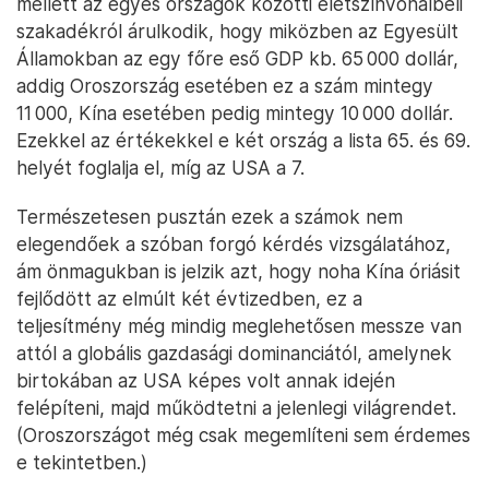
mellett az egyes országok közötti életszínvonalbeli
szakadékról árulkodik, hogy miközben az Egyesült
Államokban az egy főre eső GDP kb. 65 000 dollár,
addig Oroszország esetében ez a szám mintegy
11 000, Kína esetében pedig mintegy 10 000 dollár.
Ezekkel az értékekkel e két ország a lista 65. és 69.
helyét foglalja el, míg az USA a 7.
Természetesen pusztán ezek a számok nem
elegendőek a szóban forgó kérdés vizsgálatához,
ám önmagukban is jelzik azt, hogy noha Kína óriásit
fejlődött az elmúlt két évtizedben, ez a
teljesítmény még mindig meglehetősen messze van
attól a globális gazdasági dominanciától, amelynek
birtokában az USA képes volt annak idején
felépíteni, majd működtetni a jelenlegi világrendet.
(Oroszországot még csak megemlíteni sem érdemes
e tekintetben.)