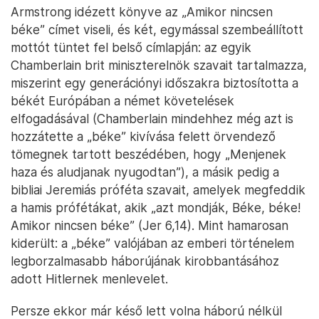
közvélemény, nem tudva a valójában fenyegető
nagy általános háborúról, örült annak, hogy a német
hadsereg ugyanúgy besétál majd Csehszlovákiába,
mint ahogyan Ausztriába is besétált.
Hitler biztos volt benne, hogy Chamberlain kész
megadni neki, amit akar; előre látta, hogy a brit és a
francia közvélemény örülni fog, ha azt mondják
neki, hogy végül is nincs szükség a harcra; és tudta,
hogy a német népnek csak homályos sejtései
vannak arról, hogy valójában milyen előrehaladott
és veszélyes helyzetben vannak. Nyolc napnyi
külföldi zsarolásból és otthoni cenzúrából, amely öt
évnyi nagyzoló hazugságra és ravasz propagandára
épült, és amelyet megkönnyített Anglia hosszú
késlekedése a közelgő válság természetének
felismerésében, valamint a brit és francia katonai
felkészülés hanyagsága vagy összevisszasága a