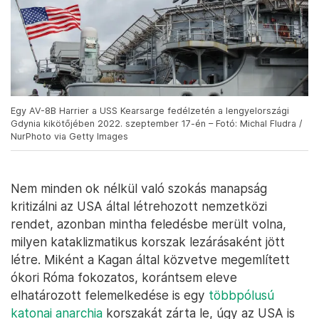
Egy AV-8B Harrier a USS Kearsarge fedélzetén a lengyelországi
Gdynia kikötőjében 2022. szeptember 17-én – Fotó: Michal Fludra /
NurPhoto via Getty Images
Nem minden ok nélkül való szokás manapság
kritizálni az USA által létrehozott nemzetközi
rendet, azonban mintha feledésbe merült volna,
milyen kataklizmatikus korszak lezárásaként jött
létre. Miként a Kagan által közvetve megemlített
ókori Róma fokozatos, korántsem eleve
elhatározott felemelkedése is egy
többpólusú
katonai anarchia
korszakát zárta le, úgy az USA is