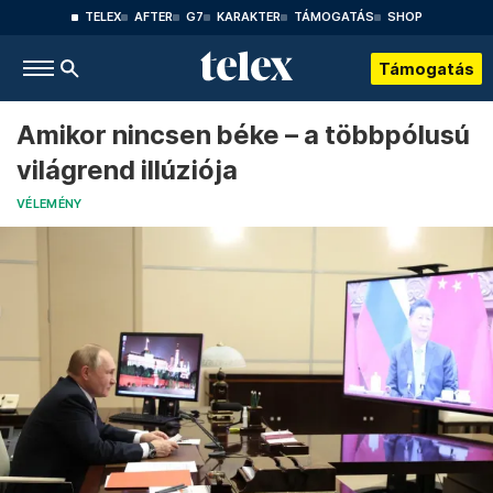
TELEX
AFTER
G7
KARAKTER
TÁMOGATÁS
SHOP
Támogatás
Amikor nincsen béke – a többpólusú
világrend illúziója
VÉLEMÉNY