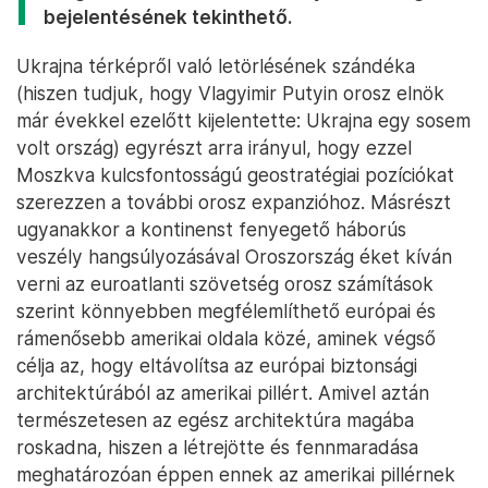
bejelentésének tekinthető.
Ukrajna térképről való letörlésének szándéka
(hiszen tudjuk, hogy Vlagyimir Putyin orosz elnök
már évekkel ezelőtt kijelentette: Ukrajna egy sosem
volt ország) egyrészt arra irányul, hogy ezzel
Moszkva kulcsfontosságú geostratégiai pozíciókat
szerezzen a további orosz expanzióhoz. Másrészt
ugyanakkor a kontinenst fenyegető háborús
veszély hangsúlyozásával Oroszország éket kíván
verni az euroatlanti szövetség orosz számítások
szerint könnyebben megfélemlíthető európai és
rámenősebb amerikai oldala közé, aminek végső
célja az, hogy eltávolítsa az európai biztonsági
architektúrából az amerikai pillért. Amivel aztán
természetesen az egész architektúra magába
roskadna, hiszen a létrejötte és fennmaradása
meghatározóan éppen ennek az amerikai pillérnek