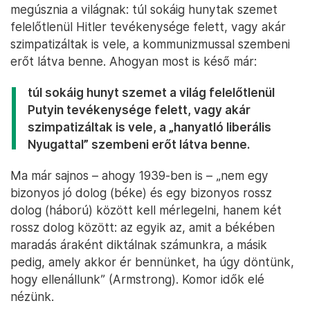
válságra való felkészülésben, olyan politikai
győzelmet tudott aratni, amelyhez foghatót a
modern történelemben még nem láttunk.” Nincs új a
Nap alatt; vajon lesz-e?
Armstrong idézett könyve az „Amikor nincsen
béke” címet viseli, és két, egymással szembeállított
mottót tüntet fel belső címlapján: az egyik
Chamberlain brit miniszterelnök szavait tartalmazza,
miszerint egy generációnyi időszakra biztosította a
békét Európában a német követelések
elfogadásával (Chamberlain mindehhez még azt is
hozzátette a „béke” kivívása felett örvendező
tömegnek tartott beszédében, hogy „Menjenek
haza és aludjanak nyugodtan”), a másik pedig a
bibliai Jeremiás próféta szavait, amelyek megfeddik
a hamis prófétákat, akik „azt mondják, Béke, béke!
Amikor nincsen béke” (Jer 6,14). Mint hamarosan