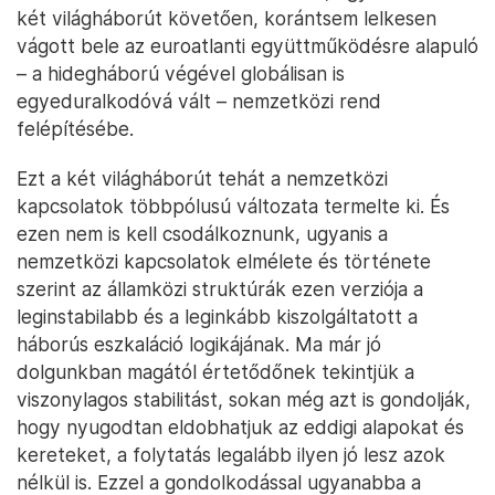
két világháborút követően, korántsem lelkesen
vágott bele az euroatlanti együttműködésre alapuló
– a hidegháború végével globálisan is
egyeduralkodóvá vált – nemzetközi rend
felépítésébe.
Ezt a két világháborút tehát a nemzetközi
kapcsolatok többpólusú változata termelte ki. És
ezen nem is kell csodálkoznunk, ugyanis a
nemzetközi kapcsolatok elmélete és története
szerint az államközi struktúrák ezen verziója a
leginstabilabb és a leginkább kiszolgáltatott a
háborús eszkaláció logikájának. Ma már jó
dolgunkban magától értetődőnek tekintjük a
viszonylagos stabilitást, sokan még azt is gondolják,
hogy nyugodtan eldobhatjuk az eddigi alapokat és
kereteket, a folytatás legalább ilyen jó lesz azok
nélkül is. Ezzel a gondolkodással ugyanabba a