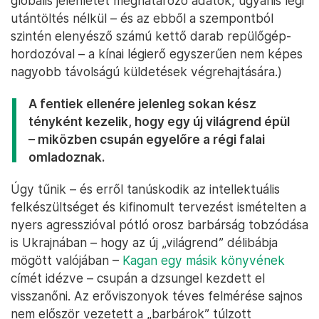
illetve csupán néhány külföldi katonai létesítmény
áll rendelkezésére, melyek közül az első logisztikai
bázis megnyitása csak néhány éve, 2017-ben
történt meg. Az amerikai hadseregnek ezzel
szemben 41 országban 516 létesítménye van, és
több mint 80 országban vannak bázisai. Kína két
repülőgép-hordozóval rendelkezik, az USA
tizeneggyel. A kínai légierőnek tíz tanker
repülőgépe van több mint ezer vadászgép
ellátására, míg az Amerika légierő 625 tankerrel
rendelkezik 1956 vadászgépre. (Ezek a légierő
globális jelenlétét meghatározó adatok, ugyanis légi
utántöltés nélkül – és az ebből a szempontból
szintén elenyésző számú kettő darab repülőgép-
hordozóval – a kínai légierő egyszerűen nem képes
nagyobb távolságú küldetések végrehajtására.)
A fentiek ellenére jelenleg sokan kész
tényként kezelik, hogy egy új világrend épül