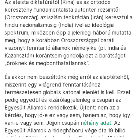
Csoportkép a Sanghaji Együttműködési Szervezet csúcstalálkozóján
Szamarkandban 2022. szeptember 16-án – Fotó: Sergei Bobylyov /
Sputnik / AFP
Az ateista diktatúrától (Kína) és az ortodox
keresztény fundamentalista autoriter rezsimtől
(Oroszország) az iszlám teokrácián (Irán) keresztül a
hindu nacionalizmusig (India) ível az ideológiai
spektrum, miközben épp a jelenlegi háború mutatta
meg, hogy a korábban Oroszországgal baráti
viszonyt fenntartó államok némelyike (pl. India és