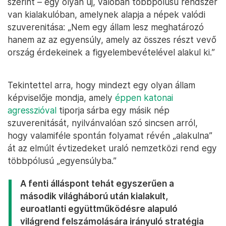
szerint – egy olyan új, valóban többpólusú rendszer
van kialakulóban, amelynek alapja a népek valódi
szuverenitása: „Nem egy állam lesz meghatározó
hanem az az egyensúly, amely az összes részt vevő
ország érdekeinek a figyelembevételével alakul ki.”
Tekintettel arra, hogy mindezt egy olyan állam
képviselője mondja, amely
éppen katonai
agresszióval
tiporja sárba egy másik nép
szuverenitását, nyilvánvalóan szó sincsen arról,
hogy valamiféle spontán folyamat révén „alakulna”
át az elmúlt évtizedeket uraló nemzetközi rend egy
többpólusú „egyensúlyba.”
A fenti álláspont tehát egyszerűen a
második világháború után kialakult,
euroatlanti együttműködésre alapuló
világrend felszámolására irányuló stratégia