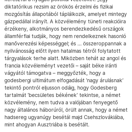
második világháború kitörését megelőzően íródott.
Így a könyvön keresztül egyedülálló betekintést
nyerhetünk egy olyan ember gondolkodásába, aki –
kortársai egy részétől eltérően – értette a kor
eseményeinek dinamikáját, és ki tudta számítani
azok irányát.
Armstrong kortársainak egy része ekkor vagy
örömtüzeket gyújtott, a nacionalista és fasiszta új
világrend feltartóztathatatlannak tekintett
előretörésére téve fel minden tétet, vagy abba a
kolosszális tévhitbe ringatta éppen magát, hogy a
pénzügyi alkukhoz hasonló kompromisszumos
megoldással sikerült leszerelni ezeket az erőket.
(Magyarország természetesen, már
hagyományosnak tekinthető történelmi
ütemérzékkel, az előző csoportban látott
fantáziát.)