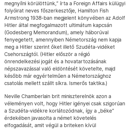
meg, kezdve mindjárt a legutóbbi világháborúval.
A Vosztok-2022 hadgyakorlatban Oroszországon kívül több másik
ország, például Kína is részt vett 2022. szeptember 1-7. között –
Fotó: Kirill Kudryavtsev / AFP
„Éreztük, hogy a föld megremeg, és láttuk, hogy a