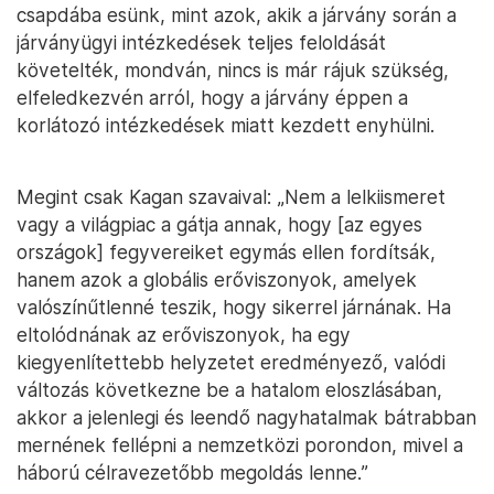
csapdába esünk, mint azok, akik a járvány során a
járványügyi intézkedések teljes feloldását
követelték, mondván, nincs is már rájuk szükség,
elfeledkezvén arról, hogy a járvány éppen a
korlátozó intézkedések miatt kezdett enyhülni.
Megint csak Kagan szavaival: „Nem a lelkiismeret
vagy a világpiac a gátja annak, hogy [az egyes
országok] fegyvereiket egymás ellen fordítsák,
hanem azok a globális erőviszonyok, amelyek
valószínűtlenné teszik, hogy sikerrel járnának. Ha
eltolódnának az erőviszonyok, ha egy
kiegyenlítettebb helyzetet eredményező, valódi
változás következne be a hatalom eloszlásában,
akkor a jelenlegi és leendő nagyhatalmak bátrabban
mernének fellépni a nemzetközi porondon, mivel a
háború célravezetőbb megoldás lenne.”