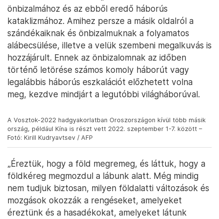
– miközben csupán egyelőre a régi falai
omladoznak.
Úgy tűnik – és erről tanúskodik az intellektuális
felkészültséget és kifinomult tervezést ismételten a
nyers agresszióval pótló orosz barbárság tobzódása
is Ukrajnában – hogy az új „világrend” délibábja
mögött valójában –
Kagan egy másik könyvének
címét idézve – csupán a dzsungel kezdett el
visszanőni. Az erőviszonyok téves felmérése sajnos
nem először vezetett a „barbárok” túlzott
önbizalmához és az ebből eredő háborús
kataklizmához. Amihez persze a másik oldalról a
szándékaiknak és önbizalmuknak a folyamatos
alábecsülése, illetve a velük szembeni megalkuvás is
hozzájárult. Ennek az önbizalomnak az időben
történő letörése számos komoly háborút vagy
legalábbis háborús eszkalációt előzhetett volna