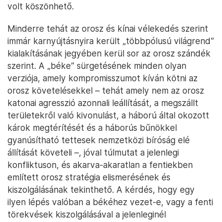
volt köszönhető.
Minderre tehát az orosz és kínai vélekedés szerint
immár karnyújtásnyira került „többpólusú világrend”
kialakításának jegyében kerül sor az orosz szándék
szerint. A „béke” sürgetésének minden olyan
verziója, amely kompromisszumot kíván kötni az
orosz követelésekkel – tehát amely nem az orosz
katonai agresszió azonnali leállítását, a megszállt
területekről való kivonulást, a háború által okozott
károk megtérítését és a háborús bűnökkel
gyanúsítható tettesek nemzetközi bíróság elé
állítását követeli –, jóval túlmutat a jelenlegi
konfliktuson, és akarva-akaratlan a fentiekben
említett orosz stratégia elismerésének és
kiszolgálásának tekinthető. A kérdés, hogy egy
ilyen lépés valóban a békéhez vezet-e, vagy a fenti
törekvések kiszolgálásával a jelenleginél