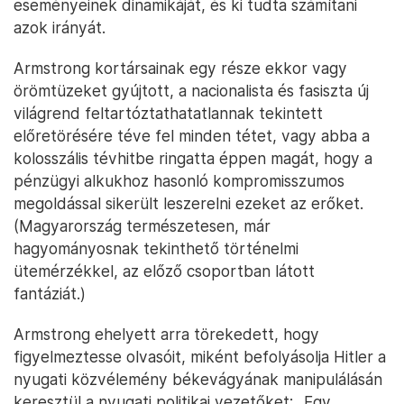
véleményen volt, hogy Hitler igényei csak szigorúan
a Szudéta-vidékre korlátozódnak, így a „béke”
érdekében javasolta a német követelés
elfogadását, amit végül a briteken kívül
Franciaország és Olaszország is jóváhagyott.
Chamberlain nem számolt azzal, hogy az említett
terület fontosságát a keletre irányuló jövőbeli
német expanzió szempontjából adódó geostratégiai
pozíciójának köszönheti, a területen élő német
nemzetiségű lakosokkal való egyesülés vágya
csupán e törekvéseket leplező fügefalevél. Ismét
egy mából ismerős helyzet.
Az említett szerző könyve megírásakor még nem
tudhatta, csupán sejthette, hogy Hitler ígérete
kérészéletű lesz, hiszen a könyv az ultimátum
elfogadását követően, azonban annak
megszegését, illetve a teljes eszkaláció, vagyis a