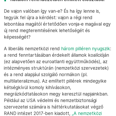
De vajon valóban így van-e? És ha így lenne is,
tegyük fel újra a kérdést: vajon a régi rend
lebontása magától értetődően vonja-e magával egy
új rend megteremtésének lehetőségét és
képességét?
A liberális nemzetközi rend
három pilléren nyugszik
:
a rend fenntartásában érdekelt államok koalícióján
(ez alapvetően az euroatlanti együttműködés), az
intézményes struktúrán (nemzetközi szervezetek)
és a rend alapjául szolgáló normákon (pl.
multilateralizmus). Az említett pillérek mindegyike
kétségkívül komoly kihívásokon,
megrázkódtatásokon megy keresztül napjainkban.
Például az USA védelmi és nemzetbiztonsági
szervezetei számára is háttérkutatásokat végző
RAND intézet 2017-ben kiadott,
„A nemzetközi