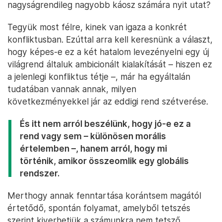
nagyságrendileg nagyobb káosz számára nyit utat?
Tegyük most félre, kinek van igaza a konkrét
konfliktusban. Ezúttal arra kell keresnünk a választ,
hogy képes-e ez a két hatalom levezényelni egy új
világrend általuk ambicionált kialakítását – hiszen ez
a jelenlegi konfliktus tétje –, már ha egyáltalán
tudatában vannak annak, milyen
következményekkel jár az eddigi rend szétverése.
És itt nem arról beszélünk, hogy jó-e ez a
rend vagy sem – különösen morális
értelemben –, hanem arról, hogy mi
történik, amikor összeomlik egy globális
rendszer.
Merthogy annak fenntartása korántsem magától
értetődő, spontán folyamat, amelyből tetszés
szerint kiverhetjük a számunkra nem tetsző