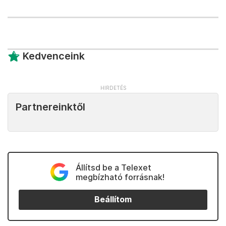
kiderült: a „béke” valójában az emberi történelem
legborzalmasabb háborújának kirobbantásához
adott Hitlernek menlevelet.
Persze ekkor már késő lett volna háború nélkül
megúsznia a világnak: túl sokáig hunytak szemet
felelőtlenül Hitler tevékenysége felett, vagy akár
szimpatizáltak is vele, a kommunizmussal szembeni
erőt látva benne. Ahogyan most is késő már:
túl sokáig hunyt szemet a világ felelőtlenül
Putyin tevékenysége felett, vagy akár
szimpatizáltak is vele, a „hanyatló liberális
Nyugattal” szembeni erőt látva benne.
Ma már sajnos – ahogy 1939-ben is – „nem egy
bizonyos jó dolog (béke) és egy bizonyos rossz
dolog (háború) között kell mérlegelni, hanem két
rossz dolog között: az egyik az, amit a békében