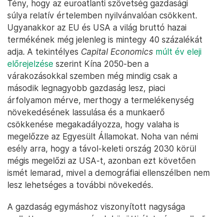
Tény, hogy az euroatlanti szövetség gazdasági
súlya relatív értelemben nyilvánvalóan csökkent.
Ugyanakkor az EU és USA a világ bruttó hazai
termékének még jelenleg is mintegy 40 százalékát
adja. A tekintélyes
Capital Economics
múlt év eleji
előrejelzése
szerint Kína 2050-ben a
várakozásokkal szemben még mindig csak a
második legnagyobb gazdaság lesz, piaci
árfolyamon mérve, merthogy a termelékenység
növekedésének lassulása és a munkaerő
csökkenése megakadályozza, hogy valaha is
megelőzze az Egyesült Államokat. Noha van némi
esély arra, hogy a távol-keleti ország 2030 körül
mégis megelőzi az USA-t, azonban ezt követően
ismét lemarad, mivel a demográfiai ellenszélben nem
lesz lehetséges a további növekedés.
A gazdaság egymáshoz viszonyított nagysága