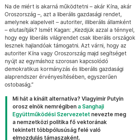
Na de miért is akarná működtetni – akár Kína, akár
Oroszország –, azt a liberális gazdasági rendet,
amelynek alapelveit – autoriter, illiberális államként
– elutasítják? Ismét Kagan: „Kezdjük azzal a ténnyel,
hogy egy liberális világrendet csak liberális országok
lesznek hajlandóak támogatni. Azt várni, hogy az
autoriter Kína vagy Oroszország majd segítséget
nyújt az egymáshoz szorosan kapcsolódó
demokratikus kormányzás és liberális gazdasági
alaprendszer érvényesítésében, egyszerűen
ostobaság.”
Mi hát a kínált alternatíva? Vlagyimir Putyin
orosz elnök nemrégiben
a Sanghaji
Együttműködési Szervezetet
nevezte meg
a nemzetközi politika fő vektorának
tekintett többpólusúság felé való
elmozdulás támaszaként.