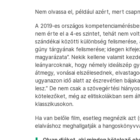
Nem olvassa el, például azért, mert csapn
A 2019-es országos kompetenciamérésben
nem érte el a 4-es szintet, tehát nem vol
szándékai közötti különbség felismerése,
gúny tárgyának felismerése; idegen kifeje
magyarázata”. Nekik kellene valamit kezden
leányarcoknak, hogy némely ideálszép gy
átmegy, vonásai elszélesednek, elvastago
ugyanazon idő alatt az észrevétlen bájakat
lesz.” De nem csak a szövegértési hiányos
kötelezőket, még az elitiskolákban sem ál
klasszikusokon.
Ha van belőle film, esetleg megnézik azt
elalváshoz meghallgatják a hangoskönyvvá
Olyan diákot, aki minden kötelező ol