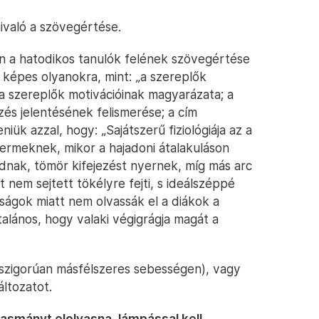
ivaló a szövegértése.
 a hatodikos tanulók felének szövegértése
t képes olyanokra, mint: „a szereplők
 a szereplők motivációinak magyarázata; a
zés jelentésének felismerése; a cím
iük azzal, hogy: „Sajátszerű fiziológiája az a
ermeknek, mikor a hajadoni átalakuláson
dnak, tömör kifejezést nyernek, míg más arc
 nem sejtett tökélyre fejti, s ideálszéppé
ságok miatt nem olvassák el a diákok a
talános, hogy valaki végigrágja magát a
 (szigorúan másfélszeres sebességen), vagy
ltozatot.
vasmányt elolvasna, lámpással kell