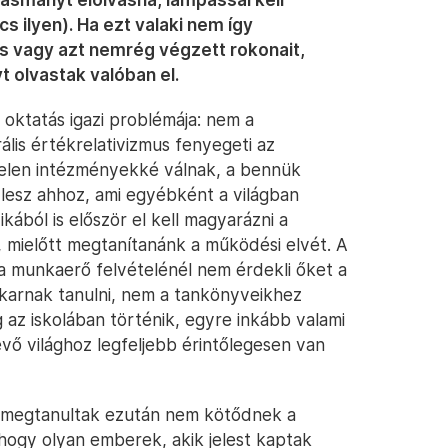
cs ilyen). Ha ezt valaki nem így
s vagy azt nemrég végzett rokonait,
 olvastak valóban el.
z oktatás igazi problémája: nem a
ális értékrelativizmus fenyegeti az
telen intézményekké válnak, a bennük
esz ahhoz, ami egyébként a világban
ikából is először el kell magyarázni a
, mielőtt megtanítanánk a működési elvét. A
a munkaerő felvételénél nem érdekli őket a
akarnak tanulni, nem a tankönyveikhez
az iskolában történik, egyre inkább valami
evő világhoz legfeljebb érintőlegesen van
an megtanultak ezután nem kötődnek a
 hogy olyan emberek, akik jelest kaptak