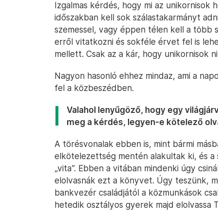
Izgalmas kérdés, hogy mi az unikornisok h
időszakban kell sok szálastakarmányt adni 
szemessel, vagy éppen télen kell a több 
erről vitatkozni és sokféle érvet fel is le
mellett. Csak az a kár, hogy unikornisok ni
Nagyon hasonló ehhez mindaz, ami a nap
fel a közbeszédben.
Valahol lenyűgöző, hogy egy világjá
meg a kérdés, legyen-e kötelező ol
A törésvonalak ebben is, mint bármi másba
elkötelezettség mentén alakultak ki, és a
„vita”. Ebben a vitában mindenki úgy csin
elolvasnák ezt a könyvet. Úgy teszünk, 
bankvezér családjától a közmunkások csal
hetedik osztályos gyerek majd elolvassa T