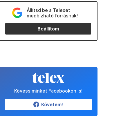
Állítsd be a Telexet
megbízható forrásnak!
Beállítom
Kövess minket Facebookon is!
Követem!