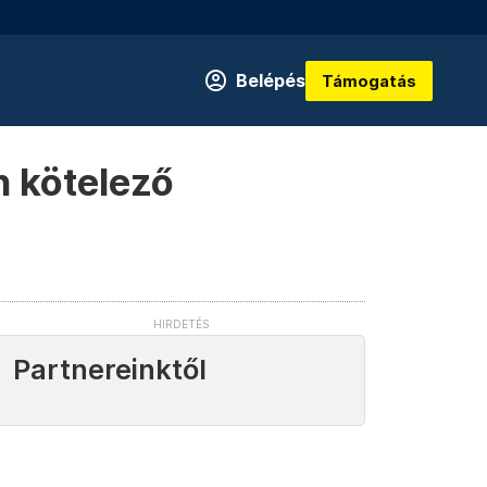
Belépés
Támogatás
n kötelező
Partnereinktől