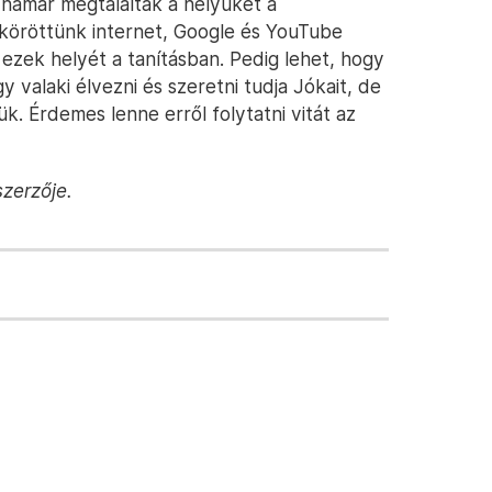
 hamar megtalálták a helyüket a
köröttünk internet, Google és YouTube
i ezek helyét a tanításban. Pedig lehet, hogy
y valaki élvezni és szeretni tudja Jókait, de
k. Érdemes lenne erről folytatni vitát az
szerzője.