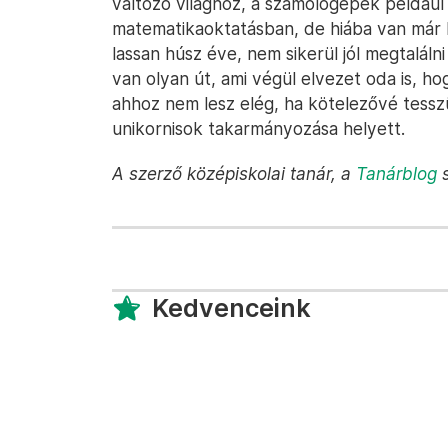
változó világhoz, a számológépek például
matematikaoktatásban, de hiába van már 
lassan húsz éve, nem sikerül jól megtaláln
van olyan út, ami végül elvezet oda is, hog
ahhoz nem lesz elég, ha kötelezővé tesszü
unikornisok takarmányozása helyett.
A szerző középiskolai tanár, a
Tanárblog
Kedvenceink