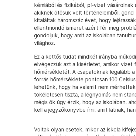
kémiából és fizikából, pí-vizet vásárolna
akiknek ötösük volt történelemből, gond 
kitaláltak háromszáz évet, hogy lejárass
ellentmondó ismeret azért fér meg probl
gondoljuk, hogy amit az iskolában tanultu
világhoz.
Ez a kettős tudat mindkét irányba működ
elvégezzük azt a kísérletet, amikor vizet
hőmérsékletét. A csapatoknak legalább a 
forrás hőmérséklete pontosan 100 Celsius
lehetünk, hogy ha valamit nem mérhettek,
tökéletesen tiszta, a légnyomás nem stan
mégis ők úgy érzik, hogy az iskolában, aho
kell a jegyzőkönyvbe írni, amit látnak, han
Voltak olyan esetek, mikor az iskola kife