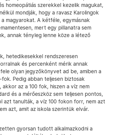
k és homeopátiás szerekkel kezelik magukat,
nélkül mondják, hogy a ravasz Karolingok
ák a magyarokat. A kétféle, egymásnak
émamentesen, mert egy pillanatra sem
nk, annak tényleg lenne köze a létező
ik, hetedikesekkel rendszeresen
 forralnak és percenként mérik annak
fele olyan jegyzőkönyvet ad be, amiben a
-fok. Pedig abban teljesen biztosak
 akkor az a 100 fok, hiszen a víz nem
dard és a mérőeszköz sem teljesen pontos,
l azt tanulták, a víz 100 fokon forr, nem azt
em azt, amit az iskola szerintük elvár.
jezetten gyorsan tudott alkalmazkodni a