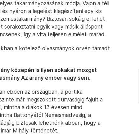
elyes takarmányozásának módja. Vajon a téli
és nyáron a legelést kiegészíteni egy kis
szemestakarmány? Biztosan sokáig el lehet
het sorakoztatni egyik vagy másik álláspont
ncsenek, így a vita teljesen elméleti marad.
okban a kötelező olvasmányok örvén támadt
rvány közepén is ilyen sokakat mozgat
vasmány Az arany ember vagy sem.
n ebben az országban, a politikai
 szinte már megszokott durvaságig fajult a
ál, mintha a diákok 13 évesen mind
mintha Battonyától Nemesmedvesig, a
ádjáig biztosak lehetnénk abban, hogy a
ímár Mihály történetét.