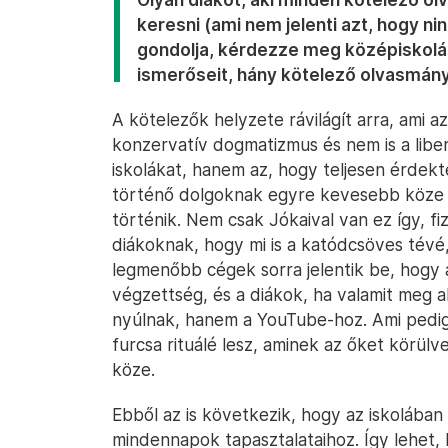
keresni (ami nem jelenti azt, hogy nin
gondolja, kérdezze meg középiskolá
ismerőseit, hány kötelező olvasmányt
A kötelezők helyzete rávilágít arra, ami a
konzervatív dogmatizmus és nem is a liber
iskolákat, hanem az, hogy teljesen érdek
történő dolgoknak egyre kevesebb köze l
történik. Nem csak Jókaival van ez így, fiz
diákoknak, hogy mi is a katódcsöves tévé
legmenőbb cégek sorra jelentik be, hogy 
végzettség, és a diákok, ha valamit meg 
nyúlnak, hanem a YouTube-hoz. Ami pedig 
furcsa rituálé lesz, aminek az őket körülv
köze.
Ebből az is következik, hogy az iskoláb
mindennapok tapasztalataihoz. Így lehet,