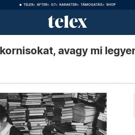
TELEX
AFTER
G7
KARAKTER
TÁMOGATÁS
SHOP
ikornisokat, avagy mi legye