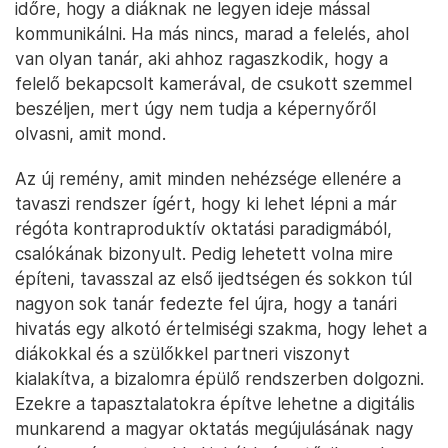
időre, hogy a diáknak ne legyen ideje mással
kommunikálni. Ha más nincs, marad a felelés, ahol
van olyan tanár, aki ahhoz ragaszkodik, hogy a
felelő bekapcsolt kamerával, de csukott szemmel
beszéljen, mert úgy nem tudja a képernyőről
olvasni, amit mond.
Az új remény, amit minden nehézsége ellenére a
tavaszi rendszer ígért, hogy ki lehet lépni a már
régóta kontraproduktív oktatási paradigmából,
csalókának bizonyult. Pedig lehetett volna mire
építeni, tavasszal az első ijedtségen és sokkon túl
nagyon sok tanár fedezte fel újra, hogy a tanári
hivatás egy alkotó értelmiségi szakma, hogy lehet a
diákokkal és a szülőkkel partneri viszonyt
kialakítva, a bizalomra épülő rendszerben dolgozni.
Ezekre a tapasztalatokra építve lehetne a digitális
munkarend a magyar oktatás megújulásának nagy