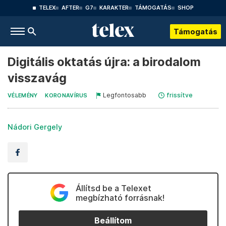
TELEX
AFTER
G7
KARAKTER
TÁMOGATÁS
SHOP
Támogatás
Digitális oktatás újra: a birodalom
visszavág
Legfontosabb
frissítve
VÉLEMÉNY
KORONAVÍRUS
Nádori Gergely
Állítsd be a Telexet
megbízható forrásnak!
Beállítom