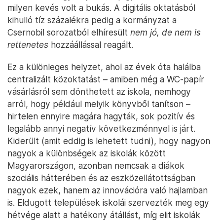
milyen kevés volt a bukás. A digitális oktatásból
kihulló tíz százalékra pedig a kormányzat a
Csernobil sorozatból elhíresült
nem jó, de nem is
rettenetes
hozzáállással reagált.
Ez a különleges helyzet, ahol az évek óta halálba
centralizált közoktatást – amiben még a WC-papír
vásárlásról sem dönthetett az iskola, nemhogy
arról, hogy például melyik könyvből tanítson –
hirtelen ennyire magára hagyták, sok pozitív és
legalább annyi negatív következménnyel is járt.
Kiderült (amit eddig is lehetett tudni), hogy nagyon
nagyok a különbségek az iskolák között
Magyarországon, azonban nemcsak a diákok
szociális hátterében és az eszközellátottságban
nagyok ezek, hanem az innovációra való hajlamban
is. Eldugott települések iskolái szervezték meg egy
hétvége alatt a hatékony átállást, míg elit iskolák