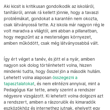
Aki kicsit is kritikusan gondolkodik az iskoláról,
tanításról, annak rá kellett jönnie, hogy a tavaszi
problémákat, gondokat a karantén nem okozta,
csak látványossá tette. Az iskola már nagyon rég le
volt maradva a világtól, ami abban a pillanatban,
hogy megszűnt az a mesterséges környezet,
amiben működött, csak még látványosabbá vált.
Így ért véget a tanév, és jött el a nyár, amiben
nagyon sok dolog történhetett volna, hiszen
mindenki tudta, hogy ősszel jön a második hullám.
Lehetett volna alaposan
összegezni a
tapasztalatokat
, és nem elintézni annyival, mint a
Pedagógus Kar tette, amely szerint a rendszer
négyesre vizsgázott. Ki lehetett volna dolgozni azt
a rendszert, amiben a rászorulók és kimaradók
eszközökhöz és internethez jutnak, ehelyett egy