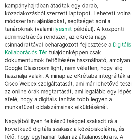
kampányhajrában átadtak egy darab,
közadakozásból szerzett laptopot. Lehetett volna
módszertani ajánlásokat, segítséget adni a
tanároknak (valami
ilyesmit
például). A központi
adminisztrációs rendszer, az eKréta nagy
csinnadrattával beharagozott fejlesztése a
Digitális
Kollaborációs Tér
tulajdonképpen csak
dokumentumok feltöltésére használható, amolyan
Google Classroom light, nem véletlen, hogy alig
használja valaki. A minap az eKrétába integrálták a
Cisco Webex szolgáltatását, ami már lehetővé teszi
az online órák megtartását, ami legalább egy lépés
afelé, hogy a digitális tanítás több legyen a
munkafüzet oldalszámainak elküldésénél.
Nagyjából ilyen felkészültséggel szakadt rá a
következő digitális szakasz a középiskolákra, és
félő, hogy egyhamar talán az általánosokra is. A