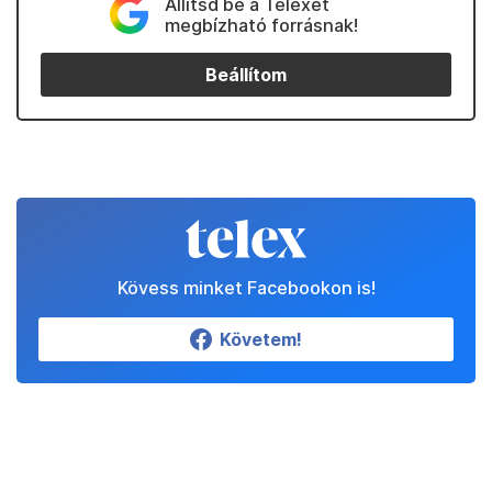
Állítsd be a Telexet
megbízható forrásnak!
Beállítom
Kövess minket Facebookon is!
Követem!