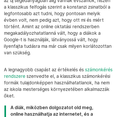
az új segédanyagban alig vannak évszámok, hiszen
a klasszikus felfogás szerint a konstanzi zsinatból a
legfontosabb azt tudni, hogy pontosan melyik
évben volt, nem pedig azt, hogy ott mi és miért
történt. Amint az online oktatási rendszerben
megakadályozhatatlanná vált, hogy a diákok a
Google-t is használják, látványossá vált, hogy
ilyenfajta tudásra ma már csak milyen korlátozottan
van szükség.
A legnagyobb csapást az értékelés és
számonkérés
rendszere
szenvedte el, a klasszikus számonkérési
formák tulajdonképpen használhatatlanok, ha nem
az iskola mesterséges környezetében alkalmazzák
őket.
A diák, miközben dolgozatot old meg,
online használhatja az internetet, és a