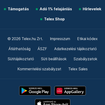
Támogatás
Adó 1% felajánlás
Hírlevelek
Telex Shop
© 2026 Telex.hu Zrt.
Impresszum
Etikai kódex
Átláthatóság
ÁSZF
Adatkezelési tájékoztató
Sütitájékoztató
Süti beállítások
Szabályzatok
Kommentelési szabályzat
Telex Sales