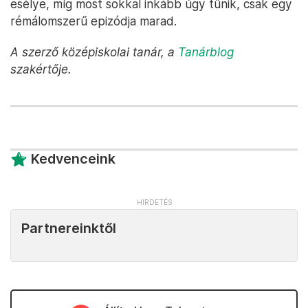
esélye, míg most sokkal inkább úgy tűnik, csak egy
rémálomszerű epizódja marad.
A szerző középiskolai tanár, a
Tanárblog
szakértője.
Kedvenceink
Partnereinktől