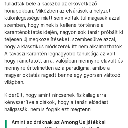
fulladtak bele a káoszba az elkövetkező
hónapokban. Miközben az elvárások a helyzet
különlegessége miatt sem voltak túl magasak azzal
szemben, hogy minek is kellene történnie a
karanténoktatás idején, nagyon sok tanár próbált ki
teljesen új megközelítéseket, szembesülve azzal,
hogy a klasszikus módszerek itt nem alkalmazhatók.
A tavaszi karantén legnagyobb tanulsága az volt,
hogy rámutatott arra, valójában mennyire elavult és
mennyire értelmetlen az a paradigma, amibe a
magyar oktatás ragadt benne egy gyorsan változó
világban.
Kiderült, hogy amint nincsenek fizikailag arra
kényszerítve a diákok, hogy a tanári előadást
hallgassák, nem is fogják ezt megtenni.
Amint az óráknak az Among Us játékkal