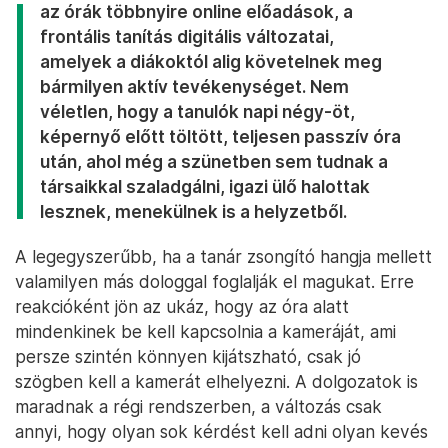
az órák többnyire online előadások, a
frontális tanítás digitális változatai,
amelyek a diákoktól alig követelnek meg
bármilyen aktív tevékenységet. Nem
véletlen, hogy a tanulók napi négy-öt,
képernyő előtt töltött, teljesen passzív óra
után, ahol még a szünetben sem tudnak a
társaikkal szaladgálni, igazi ülő halottak
lesznek, menekülnek is a helyzetből.
A legegyszerűbb, ha a tanár zsongító hangja mellett
valamilyen más dologgal foglalják el magukat. Erre
reakcióként jön az ukáz, hogy az óra alatt
mindenkinek be kell kapcsolnia a kameráját, ami
persze szintén könnyen kijátszható, csak jó
szögben kell a kamerát elhelyezni. A dolgozatok is
maradnak a régi rendszerben, a változás csak
annyi, hogy olyan sok kérdést kell adni olyan kevés