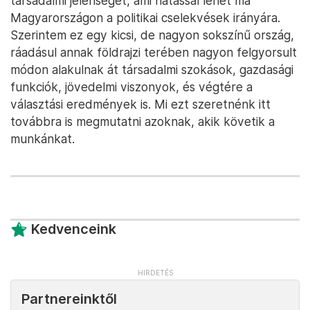
társadalmi jelenséget, ami hatással lehet ma
Magyarországon a politikai cselekvések irányára.
Szerintem ez egy kicsi, de nagyon sokszínű ország,
ráadásul annak földrajzi terében nagyon felgyorsult
módon alakulnak át társadalmi szokások, gazdasági
funkciók, jövedelmi viszonyok, és végtére a
választási eredmények is. Mi ezt szeretnénk itt
továbbra is megmutatni azoknak, akik követik a
munkánkat.
Kedvenceink
Partnereinktől