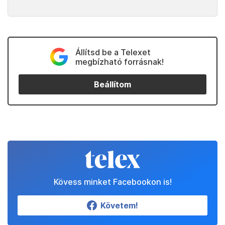
Állítsd be a Telexet
megbízható forrásnak!
Beállítom
Kövess minket Facebookon is!
Követem!