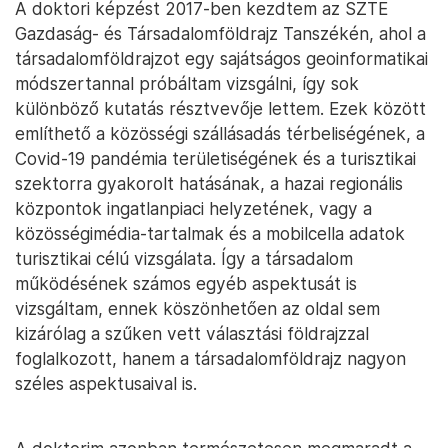
A doktori képzést 2017-ben kezdtem az SZTE
Gazdaság- és Társadalomföldrajz Tanszékén, ahol a
társadalomföldrajzot egy sajátságos geoinformatikai
módszertannal próbáltam vizsgálni, így sok
különböző kutatás résztvevője lettem. Ezek között
említhető a közösségi szállásadás térbeliségének, a
Covid-19 pandémia területiségének és a turisztikai
szektorra gyakorolt hatásának, a hazai regionális
központok ingatlanpiaci helyzetének, vagy a
közösségimédia-tartalmak és a mobilcella adatok
turisztikai célú vizsgálata. Így a társadalom
működésének számos egyéb aspektusát is
vizsgáltam, ennek köszönhetően az oldal sem
kizárólag a szűken vett választási földrajzzal
foglalkozott, hanem a társadalomföldrajz nagyon
széles aspektusaival is.