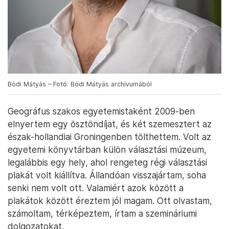
Bódi Mátyás – Fotó: Bódi Mátyás archívumából
Geográfus szakos egyetemistaként 2009-ben
elnyertem egy ösztöndíjat, és két szemesztert az
észak-hollandiai Groningenben tölthettem. Volt az
egyetemi könyvtárban külön választási múzeum,
legalábbis egy hely, ahol rengeteg régi választási
plakát volt kiállítva. Állandóan visszajártam, soha
senki nem volt ott. Valamiért azok között a
plakátok között éreztem jól magam. Ott olvastam,
számoltam, térképeztem, írtam a szemináriumi
dolgozatokat.