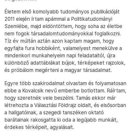
Életem első komolyabb tudományos publikációját
2011 elején írtam apámmal a Politikatudományi
Szemlébe, majd eldöntöttem, hogy soha az életbe
nem fogok társadalomtudományokkal foglalkozni.
Tíz év múltán aztán azon kaptam magam, hogy
egyfajta fura hobbiként, valamelyest menekülve a
mindenkori munkahelyeim napi feladataitól, újra
különböző adattáblákat bújok, térképeket rajzolok,
és próbálom megérteni a magyar társadalmat.
Egyre több szakirodalmat olvastam és folyamatosan
ebbe a Kovalcsik nevű emberbe botlottam. Ráírtam,
hogy szeretnék vele beszélni. Tamás ekkor már
létrehozta a Választási Földrajz oldalt, és elsősorban
a hallgatóinak, a szegedi tanszéken oktató
barátainak rakosgatta ki oda a legújabb munkáit,
érdekes térképeit, agyalásait.