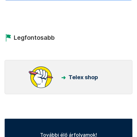
Legfontosabb
Telex shop
További élő árfolyamok!