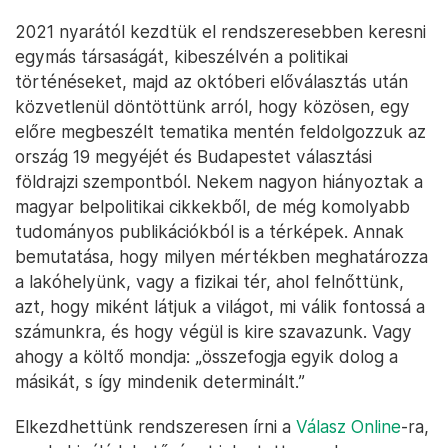
2021 nyarától kezdtük el rendszeresebben keresni
egymás társaságát, kibeszélvén a politikai
történéseket, majd az októberi előválasztás után
közvetlenül döntöttünk arról, hogy közösen, egy
előre megbeszélt tematika mentén feldolgozzuk az
ország 19 megyéjét és Budapestet választási
földrajzi szempontból. Nekem nagyon hiányoztak a
magyar belpolitikai cikkekből, de még komolyabb
tudományos publikációkból is a térképek. Annak
bemutatása, hogy milyen mértékben meghatározza
a lakóhelyünk, vagy a fizikai tér, ahol felnőttünk,
azt, hogy miként látjuk a világot, mi válik fontossá a
számunkra, és hogy végül is kire szavazunk. Vagy
ahogy a költő mondja: „összefogja egyik dolog a
másikát, s így mindenik determinált.”
Elkezdhettünk rendszeresen írni a
Válasz Online
-ra,