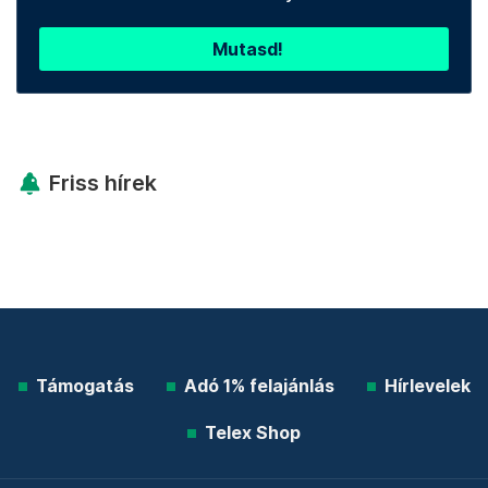
Mutasd!
Friss hírek
Támogatás
Adó 1% felajánlás
Hírlevelek
Telex Shop