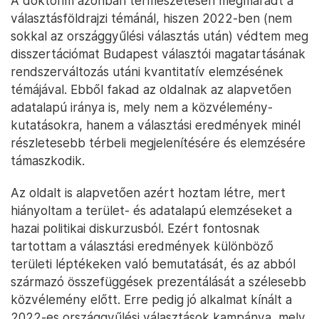
A doktorim azonban természetesen megmaradt a
választásföldrajzi témánál, hiszen 2022-ben (nem
sokkal az országgyűlési választás után) védtem meg
disszertációmat Budapest választói magatartásának
rendszerváltozás utáni kvantitatív elemzésének
témájával. Ebből fakad az oldalnak az alapvetően
adatalapú iránya is, mely nem a közvélemény-
kutatásokra, hanem a választási eredmények minél
részletesebb térbeli megjelenítésére és elemzésére
támaszkodik.
Az oldalt is alapvetően azért hoztam létre, mert
hiányoltam a terület- és adatalapú elemzéseket a
hazai politikai diskurzusból. Ezért fontosnak
tartottam a választási eredmények különböző
területi léptékeken való bemutatását, és az abból
származó összefüggések prezentálását a szélesebb
közvélemény előtt. Erre pedig jó alkalmat kínált a
2022-es országgyűlési választások kampánya, mely