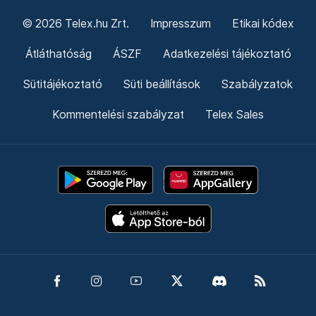
© 2026 Telex.hu Zrt.
Impresszum
Etikai kódex
Átláthatóság
ÁSZF
Adatkezelési tájékoztató
Sütitájékoztató
Süti beállítások
Szabályzatok
Kommentelési szabályzat
Telex Sales