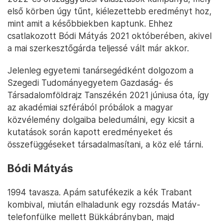
első körben úgy tűnt, kiélezettebb eredményt hoz,
mint amit a későbbiekben kaptunk. Ehhez
csatlakozott Bódi Mátyás 2021 októberében, akivel
a mai szerkesztőgárda teljessé vált már akkor.
Jelenleg egyetemi tanársegédként dolgozom a
Szegedi Tudományegyetem Gazdaság- és
Társadalomföldrajz Tanszékén 2021 júniusa óta, így
az akadémiai szférából próbálok a magyar
közvélemény dolgaiba beledumálni, egy kicsit a
kutatások során kapott eredményeket és
összefüggéseket társadalmasítani, a köz elé tárni.
Bódi Mátyás
1994 tavasza. Apám satufékezik a kék Trabant
kombival, miután elhaladunk egy rozsdás Matáv-
telefonfülke mellett Bükkábrányban, majd