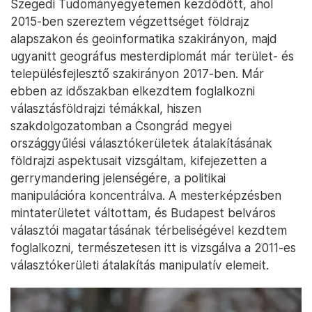
Szegedi Tudományegyetemen kezdődött, ahol
2015-ben szereztem végzettséget földrajz
alapszakon és geoinformatika szakirányon, majd
ugyanitt geográfus mesterdiplomát már terület- és
településfejlesztő szakirányon 2017-ben. Már
ebben az időszakban elkezdtem foglalkozni
választásföldrajzi témákkal, hiszen
szakdolgozatomban a Csongrád megyei
országgyűlési választókerületek átalakításának
földrajzi aspektusait vizsgáltam, kifejezetten a
gerrymandering jelenségére, a politikai
manipulációra koncentrálva. A mesterképzésben
mintaterületet váltottam, és Budapest belváros
választói magatartásának térbeliségével kezdtem
foglalkozni, természetesen itt is vizsgálva a 2011-es
választókerületi átalakítás manipulatív elemeit.