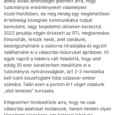
amely kiváló lehetőséget jelentett arra, hogy
tudományos eredményeket valamelyest
közérthetőbben, de még mindig egy meglehetősen
értelmiségi közegnek kommunikálva tudjuk
bemutatni, nagy terjedelmű cikkeken keresztül.
2022 januárja végén érkezett az RTL megkeresése.
Elmondták, tetszik nekik, amit csinálunk,
bedolgozhatnánk a csatorna Híradójába és együtt
találhatnánk ki a választási műsorukat áprilisban. Itt
egyik napról a másikra vált feladattá, hogy amit
eddig 50 ezer karakterben meséltünk el a
tudományos nyilvánosságban, azt 2-3 mondatba
kell tudni összefoglalni több százezer ember
számára. Talán ezen a ponton ért véget oldalunk
„első lemezes” korszaka.
Kifejezetten törekedtünk arra, hogy ne csak
választási adatokat mutassunk, hanem minden olyan