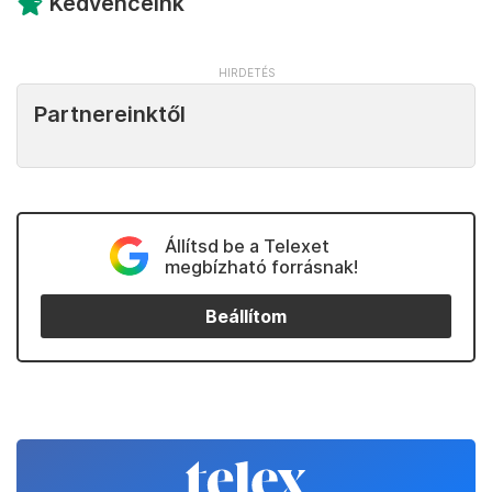
Kedvenceink
Partnereinktől
Állítsd be a Telexet
megbízható forrásnak!
Beállítom