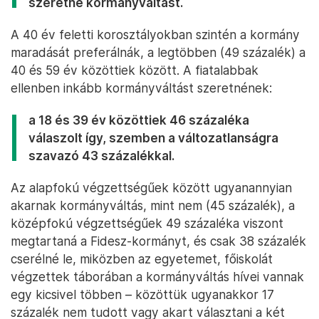
szeretne kormányváltást.
A 40 év feletti korosztályokban szintén a kormány
maradását preferálnák, a legtöbben (49 százalék) a
40 és 59 év közöttiek között. A fiatalabbak
ellenben inkább kormányváltást szeretnének:
a 18 és 39 év közöttiek 46 százaléka
válaszolt így, szemben a változatlanságra
szavazó 43 százalékkal.
Az alapfokú végzettségűek között ugyanannyian
akarnak kormányváltás, mint nem (45 százalék), a
középfokú végzettségűek 49 százaléka viszont
megtartaná a Fidesz-kormányt, és csak 38 százalék
cserélné le, miközben az egyetemet, főiskolát
végzettek táborában a kormányváltás hívei vannak
egy kicsivel többen – közöttük ugyanakkor 17
százalék nem tudott vagy akart választani a két