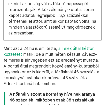
szerint az ország választókorú népességét
reprezentálják. A közvélemény-kutatás során
kapott adatok legfeljebb ±3,2 százalékkal
térhetnek el attól, amit akkor kaptak volna, ha
minden választókorú személyt megkérdeznek
az országban.
Mint azt a 24.hu is említette,
a Telex által hétfőn
közzétett
másik, de a múlt héten készült Závecz-
felmérés is lényegében ezt az eredményt mutatta.
A portál által megrendelt közvélemény-kutatásból
ugyanakkor az is kiderül, a férfiaknál 46 százalék a
kormányváltást akarók aránya, 43 százalék a
Fideszt tartaná hatalomban.
A nőknél viszont a kormány híveinek aránya
46 százalék, miközben csak 38 százalékuk