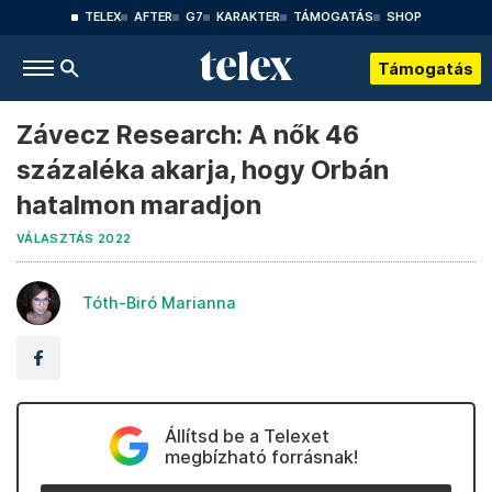
TELEX
AFTER
G7
KARAKTER
TÁMOGATÁS
SHOP
Támogatás
Závecz Research: A nők 46
százaléka akarja, hogy Orbán
hatalmon maradjon
VÁLASZTÁS 2022
Tóth-Biró Marianna
Állítsd be a Telexet
megbízható forrásnak!