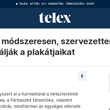
TELEX
AFTER
G7
KARAKTER
TÁMOGATÁS
SHOP
 módszeresen, szervezette
álják a plakátjaikat
yezett el a Karmelitánál a miniszterelnök
ea, a Párbeszéd társelnöke, valamint
ndrás, mindhárman az egységes ellenzék