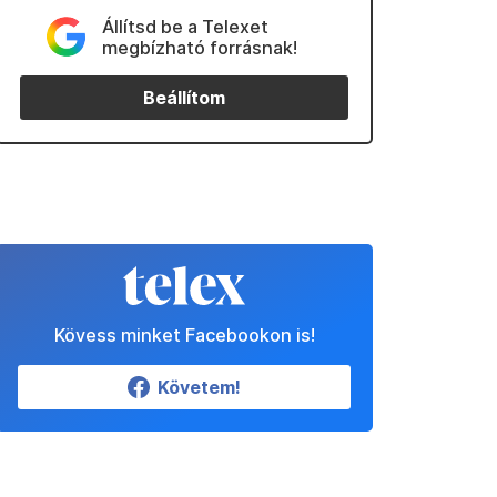
Állítsd be a Telexet
megbízható forrásnak!
Beállítom
Kövess minket Facebookon is!
Követem!