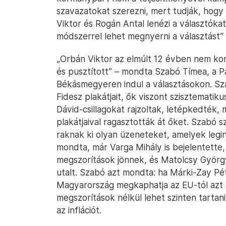
szavazatokat szerezni, mert tudják, hogy 
Viktor és Rogán Antal lenézi a választókat, 
módszerrel lehet megnyerni a választást”
„Orbán Viktor az elmúlt 12 évben nem korm
és pusztított” – mondta Szabó Tímea, a P
Békásmegyeren indul a választásokon. Sza
Fidesz plakátjait, ők viszont szisztematik
Dávid-csillagokat rajzoltak, letépkedték
plakátjaival ragasztották át őket. Szab
raknak ki olyan üzeneteket, amelyek legi
mondta, már Varga Mihály is bejelentette
megszorítások jönnek, és Matolcsy Györg
utalt. Szabó azt mondta: ha Márki-Zay Pé
Magyarország megkaphatja az EU-tól azt a 
megszorítások nélkül lehet szinten tartani 
az inflációt.