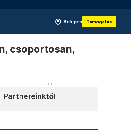
Belépés
Támogatás
n, csoportosan,
Partnereinktől