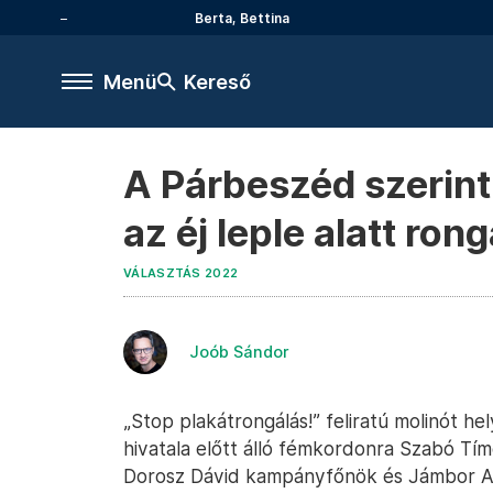
Berta, Bettina
Menü
Kereső
A Párbeszéd szerint
az éj leple alatt rong
VÁLASZTÁS 2022
Joób Sándor
„Stop plakátrongálás!” feliratú molinót hel
hivatala előtt álló fémkordonra Szabó Tím
Dorosz Dávid kampányfőnök és Jámbor A