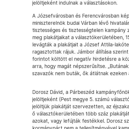
jelöltjeként indulnak a választásokon.
A Józsefvárosban és Ferencvárosban képv
miniszterelnök budai Várban lévő hivatalá
tisztességes és tisztességtelen kampány 
meg plakátjaikat a választókerületében, 1
levágták a plakátjait a József Attila-lakó
ragasztottak rájuk. Jámbor állítása szerint
forintot költött el negatív hirdetésre a 
arra, hogy magát népszerűsítse. „Butának 
szavazók nem buták, ők átlátnak ezeken 
Dorosz Dávid, a Párbeszéd kampányfőnöke
jelöltjeként (Pest megye 5. számú választ
jelöltjük plakátját szervezetten, az éjszak
ő választókerületében több száz plakátjá
azokat, vagy lefújták festékkel. Dorosz sze
kormánypárt nem a teljesítményével kam