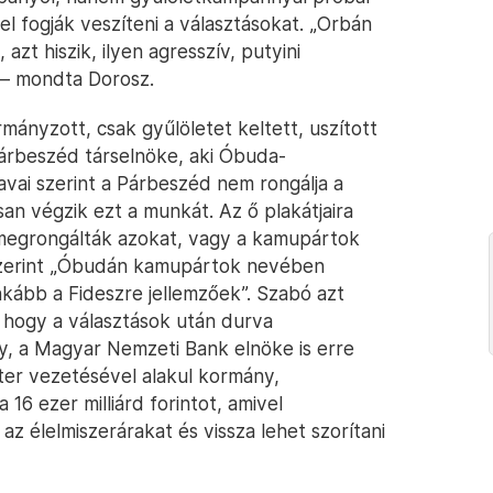
el fogják veszíteni a választásokat. „Orbán
azt hiszik, ilyen agresszív, putyini
 – mondta Dorosz.
ányzott, csak gyűlöletet keltett, uszított
árbeszéd társelnöke, aki Óbuda-
vai szerint a Párbeszéd nem rongálja a
usan végzik ezt a munkát. Az ő plakátjaira
, megrongálták azokat, vagy a kamupártok
ó szerint „Óbudán kamupártok nevében
nkább a Fideszre jellemzőek”. Szabó azt
, hogy a választások után durva
y, a Magyar Nemzeti Bank elnöke is erre
ter vezetésével alakul kormány,
16 ezer milliárd forintot, amivel
az élelmiszerárakat és vissza lehet szorítani