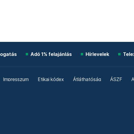
ogatás
Adó 1% felajánlás
Hírlevelek
Tele
Impresszum
Etikai kódex
Átláthatóság
ÁSZF
A
Süti beállítások
Szabályzatok
Kommentelési szabály