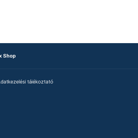
x Shop
datkezelési tájékoztató
zat
Telex Sales