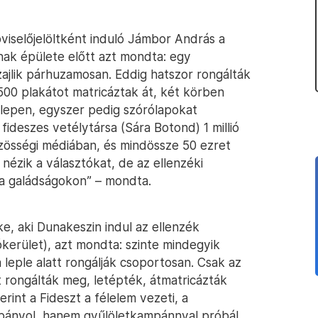
iselőjelöltként induló Jámbor András a
nak épülete előtt azt mondta: egy
zajlik párhuzamosan. Eddig hatszor rongálták
500 plakátot matricáztak át, két körben
telepen, egyszer pedig szórólapokat
 fideszes vetélytársa (Sára Botond) 1 millió
közösségi médiában, és mindössze 50 ezret
nézik a választókat, de az ellenzéki
a galádságokon” – mondta.
, aki Dunakeszin indul az ellenzék
ókerület), azt mondta: szinte mindegyik
a leple alatt rongálják csoportosan. Csak az
t rongálták meg, letépték, átmatricázták
rint a Fideszt a félelem vezeti, a
pányol, hanem gyűlöletkampánnyal próbál