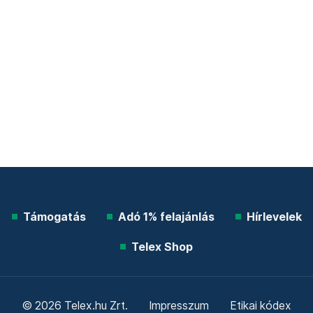
Támogatás
Adó 1% felajánlás
Hírlevelek
Telex Shop
© 2026 Telex.hu Zrt.
Impresszum
Etikai kódex