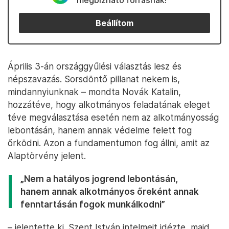
megbízható forrásnak!
Beállítom
Április 3-án országgyűlési választás lesz és
népszavazás. Sorsdöntő pillanat nekem is,
mindannyiunknak – mondta Novák Katalin,
hozzátéve, hogy alkotmányos feladatának eleget
téve megválasztása esetén nem az alkotmányosság
lebontásán, hanem annak védelme felett fog
őrködni. Azon a fundamentumon fog állni, amit az
Alaptörvény jelent.
„Nem a hatályos jogrend lebontásán,
hanem annak alkotmányos őreként annak
fenntartásán fogok munkálkodni”
– jelentette ki. Szent István intelmeit idézte, majd