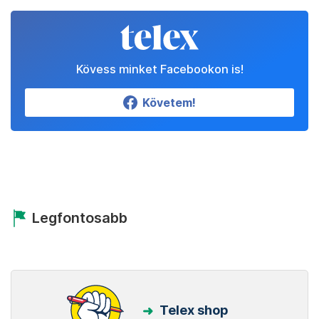
Kövess minket Facebookon is!
Követem!
Legfontosabb
Telex shop