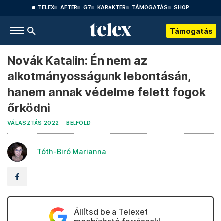
TELEX
AFTER
G7
KARAKTER
TÁMOGATÁS
SHOP
Támogatás
Novák Katalin: Én nem az
alkotmányosságunk lebontásán,
hanem annak védelme felett fogok
őrködni
VÁLASZTÁS 2022
BELFÖLD
Tóth-Biró Marianna
Állítsd be a Telexet