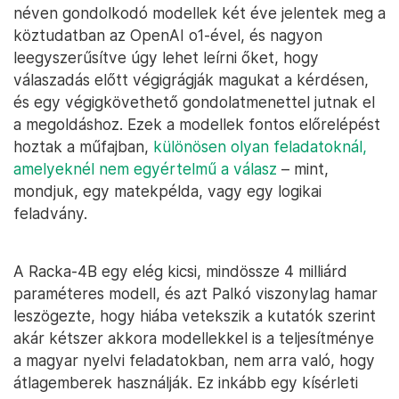
néven gondolkodó modellek két éve jelentek meg a
köztudatban az OpenAI o1-ével, és nagyon
leegyszerűsítve úgy lehet leírni őket, hogy
válaszadás előtt végigrágják magukat a kérdésen,
és egy végigkövethető gondolatmenettel jutnak el
a megoldáshoz. Ezek a modellek fontos előrelépést
hoztak a műfajban,
különösen olyan feladatoknál,
amelyeknél nem egyértelmű a válasz
– mint,
mondjuk, egy matekpélda, vagy egy logikai
feladvány.
A Racka-4B egy elég kicsi, mindössze 4 milliárd
paraméteres modell, és azt Palkó viszonylag hamar
leszögezte, hogy hiába vetekszik a kutatók szerint
akár kétszer akkora modellekkel is a teljesítménye
a magyar nyelvi feladatokban, nem arra való, hogy
átlagemberek használják. Ez inkább egy kísérleti