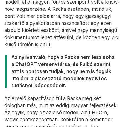
modell, ahol nagyon fontos szempont volt a know-
how megszerzése. A Racka esetében, mondjuk,
pont volt már példa arra, hogy egy igazságügyi
szakértő a gyakorlatban hasznosított egy ezen
alapuló kísérleti eszközt, amivel nagy mennyiségű
dokumentumot lehet átfésülni, de közben egy pici
külső tárolón is elfut.
Az nyilvánvaló, hogy a Racka nem lesz soha
a ChatGPT versenytársa, és Palkó szerint
azt is pontosan tudják, hogy nem is fogják
utolérni a piacvezető modellek nyelvi és
tudásbeli képességeit.
Az érvelő kapacitáson túl a Racka még két
dologban más, mint az eddigi magyar fejlesztések.
Az egyik, hogy ez az első modell, amit HPC-n,
vagyis adatközpontban, konkrétan a Komondor
nevű szuperszámítógépen tanítottak. Így