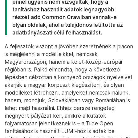
ennél ugyanis nem vizsgálták, hogy a
tanításhoz használt adatok legnagyobb
részét adó Common Crawlban vannak-e
olyan oldalak, ahol a tulajdonos letiltotta az
adatbányászati célú felhasználást.
A fejlesztők viszont a jövőben szeretnének a piacon
is megjelenni a modelljeikkel, nemcsak
Magyarországon, hanem a kelet-közép-európai
régióban is. Palkó elmondta, hogy a következő
lépésben célzottan a környező országok nyelveivel
akarják a magyar korpuszt kiegészíteni, és olyan
modelleket létrehozni, amelyeket nemcsak nálunk,
hanem, mondjuk, Szlovákiában vagy Romániában is
lehet majd használni. Ehhez persze rengeteg
megnyert pályázat kell, amikre a kutatók
folyamatosan jelentkeznek is – a Tilde Open
tanításához is használt LUMI-hoz is adtak be