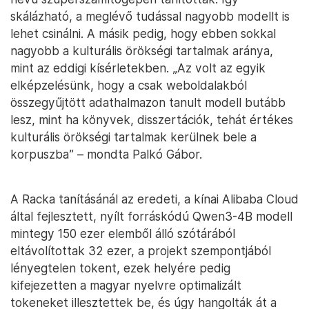
skálázható, a meglévő tudással nagyobb modellt is
lehet csinálni. A másik pedig, hogy ebben sokkal
nagyobb a kulturális örökségi tartalmak aránya,
mint az eddigi kísérletekben. „Az volt az egyik
elképzelésünk, hogy a csak weboldalakból
összegyűjtött adathalmazon tanult modell butább
lesz, mint ha könyvek, disszertációk, tehát értékes
kulturális örökségi tartalmak kerülnek bele a
korpuszba” – mondta Palkó Gábor.
A Racka tanításánál az eredeti, a kínai Alibaba Cloud
által fejlesztett, nyílt forráskódú Qwen3-4B modell
mintegy 150 ezer elemből álló szótárából
eltávolítottak 32 ezer, a projekt szempontjából
lényegtelen tokent, ezek helyére pedig
kifejezetten a magyar nyelvre optimalizált
tokeneket illesztettek be, és úgy hangolták át a