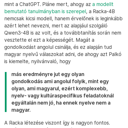
mint a ChatGPT. Pláne mert, ahogy az
a modellt
bemutató tanulmányban is szerepel
, a Racka-4B
nemcsak kicsi modell, hanem érvelőnek is leginkább
azért lehet nevezni, mert az alapjául szolgáló
Qwen3-4B is az volt, és a továbbtanítás során nem
vesztette el ezt a képességét. Magát a
gondolkodást angolul csinálja, és ez alapján tud
magyar nyelvű válaszokat adni, de ahogy azt Palkó
is kiemelte, nyilvánvaló, hogy
más eredményre jut egy olyan
gondolkodás ami angolul folyik, mint egy
olyan, ami magyarul, ezért komplexebb,
nyelv- vagy kultúraspecifikus feladatoknál
egyáltalán nem jó, ha ennek nyelve nem a
magyar.
A Racka létezése viszont így is nagyon fontos.