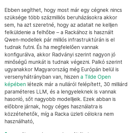
Ebben segíthet, hogy most már egy cégnek nincs
szüksége több százmilliós beruházásokra akkor
sem, ha azt szeretné, hogy az adatait ne kelljen
felküldenie a felhőbe – a Rackához is használt
Qwen-modellek pár milliós infrastruktúrán is el
tudnak futni. És ha megfelelően vannak
konfigurálva, akkor Radványi szerint nagyon jó
minőségű munkát is tudnak végezni. Palkó szerint
ugyanakkor Magyarország még Európán belül is
versenyhátrányban van, hiszen
a Tilde Open
képében
létezik már a nulláról felépített, 30 milliárd
paraméteres LLM, és a lengyeleknek is vannak
hasonló, sőt nagyobb modelljeik. Ezek abban is
előbbre járnak, hogy céges használatra is
közzétehetők, míg a Racka üzleti célokra nem
használható,