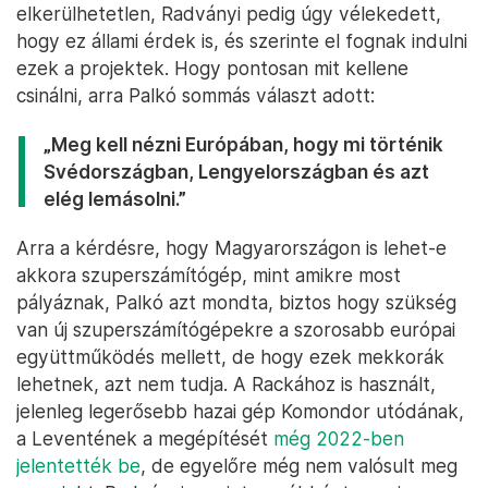
elkerülhetetlen, Radványi pedig úgy vélekedett,
hogy ez állami érdek is, és szerinte el fognak indulni
ezek a projektek. Hogy pontosan mit kellene
csinálni, arra Palkó sommás választ adott:
„Meg kell nézni Európában, hogy mi történik
Svédországban, Lengyelországban és azt
elég lemásolni.”
Arra a kérdésre, hogy Magyarországon is lehet-e
akkora szuperszámítógép, mint amikre most
pályáznak, Palkó azt mondta, biztos hogy szükség
van új szuperszámítógépekre a szorosabb európai
együttműködés mellett, de hogy ezek mekkorák
lehetnek, azt nem tudja. A Rackához is használt,
jelenleg legerősebb hazai gép Komondor utódának,
a Leventének a megépítését
még 2022-ben
jelentették be
, de egyelőre még nem valósult meg