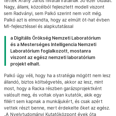
tették Arany János hivatali iratainak 30 ezer oldalát.
Nagy, állami, közcélból fejlesztett modell viszont
sem Radványi, sem Palkó szerint nem volt még.
Palkó azt is elmondta, hogy az elmúlt öt-hat évben
MI-fejlesztéssel és alapkutatással
a Digitális Örökség Nemzeti Laboratórium
és a Mesterséges Intelligencia Nemzeti
Laboratórium foglalkozott, mostanra
viszont az egész nemzeti laboratórium
projekt elhalt.
Palkó úgy véli, hogy ha a stratégia mögött nem lesz
állandó, biztos költségvetés, akkor az lesz, mint
most, hogy a Racka részben garázsprojektként
valósult meg, és voltak olyan kutatók, akik egy
fillért sem kapnak a munkájukért, és csak azért
vettek részt benne, mert érdekelte őket az egész.
„A Nyelvtudományi Kutatóközpont évek óta