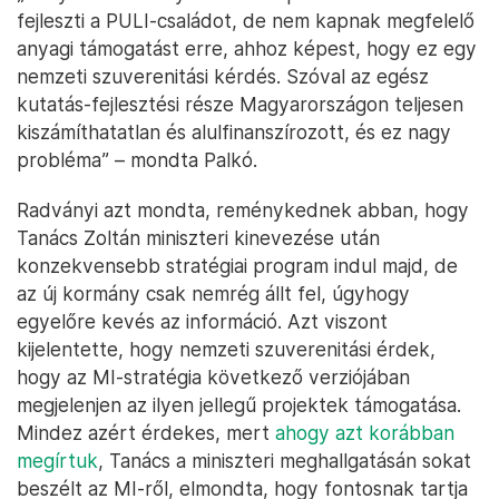
fejleszti a PULI-családot, de nem kapnak megfelelő
anyagi támogatást erre, ahhoz képest, hogy ez egy
nemzeti szuverenitási kérdés. Szóval az egész
kutatás-fejlesztési része Magyarországon teljesen
kiszámíthatatlan és alulfinanszírozott, és ez nagy
probléma” – mondta Palkó.
Radványi azt mondta, reménykednek abban, hogy
Tanács Zoltán miniszteri kinevezése után
konzekvensebb stratégiai program indul majd, de
az új kormány csak nemrég állt fel, úgyhogy
egyelőre kevés az információ. Azt viszont
kijelentette, hogy nemzeti szuverenitási érdek,
hogy az MI-stratégia következő verziójában
megjelenjen az ilyen jellegű projektek támogatása.
Mindez azért érdekes, mert
ahogy azt korábban
megírtuk
, Tanács a miniszteri meghallgatásán sokat
beszélt az MI-ről, elmondta, hogy fontosnak tartja