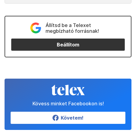
Állítsd be a Telexet
megbízható forrásnak!
Beállítom
Kövess minket Facebookon is!
Követem!