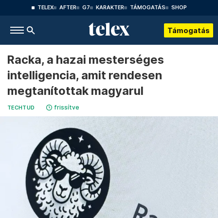
TELEX
AFTER
G7
KARAKTER
TÁMOGATÁS
SHOP
Támogatás
Racka, a hazai mesterséges
intelligencia, amit rendesen
megtanítottak magyarul
frissítve
TECHTUD