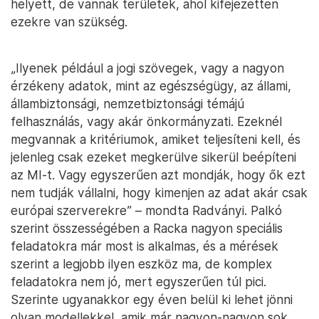
helyett, de vannak területek, ahol kifejezetten
ezekre van szükség.
„Ilyenek például a jogi szövegek, vagy a nagyon
érzékeny adatok, mint az egészségügy, az állami,
állambiztonsági, nemzetbiztonsági témájú
felhasználás, vagy akár önkormányzati. Ezeknél
megvannak a kritériumok, amiket teljesíteni kell, és
jelenleg csak ezeket megkerülve sikerül beépíteni
az MI-t. Vagy egyszerűen azt mondják, hogy ők ezt
nem tudják vállalni, hogy kimenjen az adat akár csak
európai szerverekre” – mondta Radványi. Palkó
szerint összességében a Racka nagyon speciális
feladatokra már most is alkalmas, és a mérések
szerint a legjobb ilyen eszköz ma, de komplex
feladatokra nem jó, mert egyszerűen túl pici.
Szerinte ugyanakkor egy éven belül ki lehet jönni
olyan modellekkel, amik már nagyon-nagyon sok