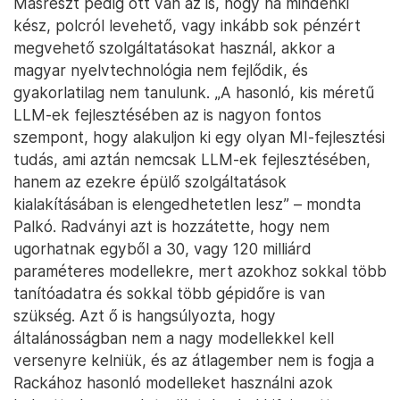
Másrészt pedig ott van az is, hogy ha mindenki
kész, polcról levehető, vagy inkább sok pénzért
megvehető szolgáltatásokat használ, akkor a
magyar nyelvtechnológia nem fejlődik, és
gyakorlatilag nem tanulunk. „A hasonló, kis méretű
LLM-ek fejlesztésében az is nagyon fontos
szempont, hogy alakuljon ki egy olyan MI-fejlesztési
tudás, ami aztán nemcsak LLM-ek fejlesztésében,
hanem az ezekre épülő szolgáltatások
kialakításában is elengedhetetlen lesz” – mondta
Palkó. Radványi azt is hozzátette, hogy nem
ugorhatnak egyből a 30, vagy 120 milliárd
paraméteres modellekre, mert azokhoz sokkal több
tanítóadatra és sokkal több gépidőre is van
szükség. Azt ő is hangsúlyozta, hogy
általánosságban nem a nagy modellekkel kell
versenyre kelniük, és az átlagember nem is fogja a
Rackához hasonló modelleket használni azok