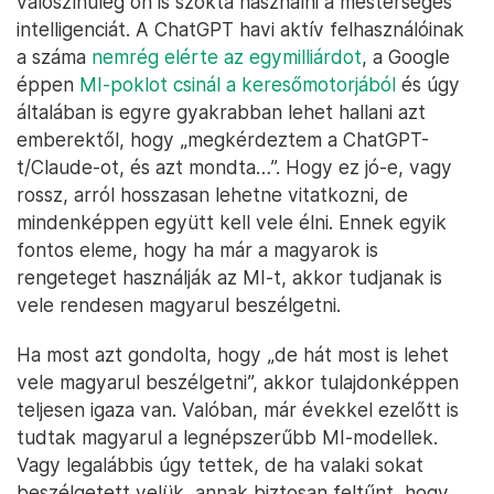
valószínűleg ön is szokta használni a mesterséges
intelligenciát. A ChatGPT havi aktív felhasználóinak
a száma
nemrég elérte az egymilliárdot
, a Google
éppen
MI-poklot csinál a keresőmotorjából
és úgy
általában is egyre gyakrabban lehet hallani azt
emberektől, hogy „megkérdeztem a ChatGPT-
t/Claude-ot, és azt mondta…”. Hogy ez jó-e, vagy
rossz, arról hosszasan lehetne vitatkozni, de
mindenképpen együtt kell vele élni. Ennek egyik
fontos eleme, hogy ha már a magyarok is
rengeteget használják az MI-t, akkor tudjanak is
vele rendesen magyarul beszélgetni.
Ha most azt gondolta, hogy „de hát most is lehet
vele magyarul beszélgetni”, akkor tulajdonképpen
teljesen igaza van. Valóban, már évekkel ezelőtt is
tudtak magyarul a legnépszerűbb MI-modellek.
Vagy legalábbis úgy tettek, de ha valaki sokat
beszélgetett velük, annak biztosan feltűnt, hogy