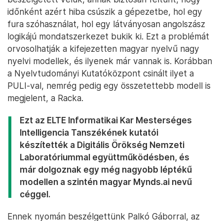
időnként azért hiba csúszik a gépezetbe, hol egy
fura szóhasználat, hol egy látványosan angolszász
logikájú mondatszerkezet bukik ki. Ezt a problémát
orvosolhatják a kifejezetten magyar nyelvű nagy
nyelvi modellek, és ilyenek már vannak is. Korábban
a Nyelvtudományi Kutatóközpont csinált ilyet a
PULI-val, nemrég pedig egy összetettebb modell is
megjelent, a Racka.
Ezt az ELTE Informatikai Kar Mesterséges
Intelligencia Tanszékének kutatói
készítették a Digitális Örökség Nemzeti
Laboratóriummal együttműködésben, és
már dolgoznak egy még nagyobb léptékű
modellen a szintén magyar Mynds.ai nevű
céggel.
Ennek nyomán beszélgettünk Palkó Gáborral, az