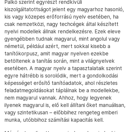
Palkó szerint egyrészt rendkívüli
kiszolgáltatottságot jelent egy magyarhoz hasonló,
kis vagy közepes erőforrású nyelv esetében, ha
csak nemzetközi, nagy techcégek által készített
nyelvi modellek állnak rendelkezésre. Ezek eleve
gyengébben tudnak magyarul, mint angolul vagy
németül, például azért, mert sokkal kisebb a
tanítókorpusz, amit magyar nyelven ezekbe
betöltenek a tanítás során, mint a világnyelvek
esetében. A magyar nyelv a tapasztalataik szerint
egyre hátrébb is sorolódik, mert a gondolkodási
képességet erősítő tanítóadatok, ahol részletes
feladatmegoldásokat táplálnak be a modellekbe,
nem magyarul vannak. Ahhoz, hogy legyenek
ilyenek magyarul is, elő kell állítani őket manuálisan,
vagy szintetikusan – előbbihez rengeteg emberi
munka, utóbbihoz számítási kapacitás kell.