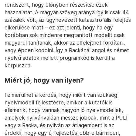
rendszert, hogy előnyben részesítse ezek
használatát. A magyar szöveg aránya így is csak 44
százalék volt, az úgynevezett katasztrofális felejtés
elkerülése miatt – ez azt jelenti, hogy ha egy
korábban sok mindenre megtanított modellt csak
magyarul tanítanak, akkor az elfelejthet fordítani,
vagy éppen kódolni. Így a Rackánál angol és német
nyelvű adatok mellett programkód is került a
korpuszba.
Miért jó, hogy van ilyen?
Felmerülhet a kérdés, hogy miért van szükség
nyelvmodell fejlesztésre, amikor a kutatók is
elismerik, hogy vannak nagyon jó nyelvmodellek,
amelyek nyilvánvalóan messze jobbak, mint a PULI
vagy a Racka, és nyilván az átlagembert is az
érdekli, hogy egy új fejlesztés jobb-e bármiben,