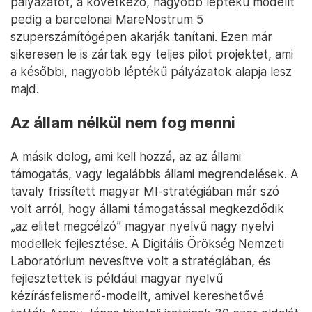
pályázatot, a következő, nagyobb léptékű modellt
pedig a barcelonai MareNostrum 5
szuperszámítógépen akarják tanítani. Ezen már
sikeresen le is zártak egy teljes pilot projektet, ami
a későbbi, nagyobb léptékű pályázatok alapja lesz
majd.
Az állam nélkül nem fog menni
A másik dolog, ami kell hozzá, az az állami
támogatás, vagy legalábbis állami megrendelések. A
tavaly frissített magyar MI-stratégiában már szó
volt arról, hogy állami támogatással megkezdődik
„az elitet megcélzó” magyar nyelvű nagy nyelvi
modellek fejlesztése. A Digitális Örökség Nemzeti
Laboratórium nevesítve volt a stratégiában, és
fejlesztettek is például magyar nyelvű
kézírásfelismerő-modellt, amivel kereshetővé