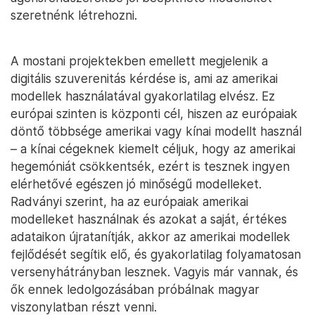
szeretnénk létrehozni.
A mostani projektekben emellett megjelenik a
digitális szuverenitás kérdése is, ami az amerikai
modellek használatával gyakorlatilag elvész. Ez
európai szinten is központi cél, hiszen az európaiak
döntő többsége amerikai vagy kínai modellt használ
– a kínai cégeknek kiemelt céljuk, hogy az amerikai
hegemóniát csökkentsék, ezért is tesznek ingyen
elérhetővé egészen jó minőségű modelleket.
Radványi szerint, ha az európaiak amerikai
modelleket használnak és azokat a saját, értékes
adataikon újratanítják, akkor az amerikai modellek
fejlődését segítik elő, és gyakorlatilag folyamatosan
versenyhátrányban lesznek. Vagyis már vannak, és
ők ennek ledolgozásában próbálnak magyar
viszonylatban részt venni.