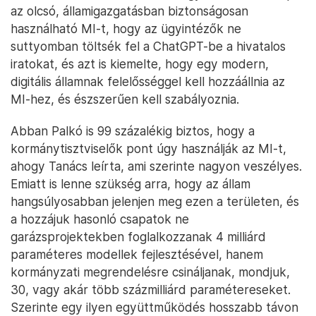
az olcsó, államigazgatásban biztonságosan
használható MI-t, hogy az ügyintézők ne
suttyomban töltsék fel a ChatGPT-be a hivatalos
iratokat, és azt is kiemelte, hogy egy modern,
digitális államnak felelősséggel kell hozzáállnia az
MI-hez, és észszerűen kell szabályoznia.
Abban Palkó is 99 százalékig biztos, hogy a
kormánytisztviselők pont úgy használják az MI-t,
ahogy Tanács leírta, ami szerinte nagyon veszélyes.
Emiatt is lenne szükség arra, hogy az állam
hangsúlyosabban jelenjen meg ezen a területen, és
a hozzájuk hasonló csapatok ne
garázsprojektekben foglalkozzanak 4 milliárd
paraméteres modellek fejlesztésével, hanem
kormányzati megrendelésre csináljanak, mondjuk,
30, vagy akár több százmilliárd paramétereseket.
Szerinte egy ilyen együttműködés hosszabb távon