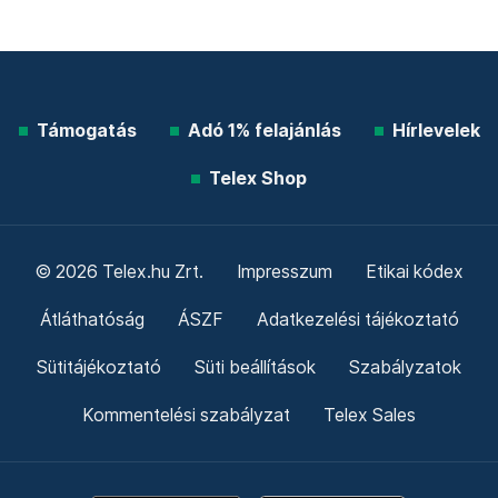
Támogatás
Adó 1% felajánlás
Hírlevelek
Telex Shop
© 2026 Telex.hu Zrt.
Impresszum
Etikai kódex
Átláthatóság
ÁSZF
Adatkezelési tájékoztató
Sütitájékoztató
Süti beállítások
Szabályzatok
Kommentelési szabályzat
Telex Sales