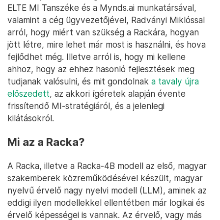
ELTE MI Tanszéke és a Mynds.ai munkatársával,
valamint a cég ügyvezetőjével, Radványi Miklóssal
arról, hogy miért van szükség a Rackára, hogyan
jött létre, mire lehet már most is használni, és hova
fejlődhet még. Illetve arról is, hogy mi kellene
ahhoz, hogy az ehhez hasonló fejlesztések meg
tudjanak valósulni, és mit gondolnak
a tavaly újra
előszedett
, az akkori ígéretek alapján évente
frissítendő MI-stratégiáról, és a jelenlegi
kilátásokról.
Mi az a Racka?
A Racka, illetve a Racka-4B modell az első, magyar
szakemberek közreműködésével készült, magyar
nyelvű érvelő nagy nyelvi modell (LLM), aminek az
eddigi ilyen modellekkel ellentétben már logikai és
érvelő képességei is vannak. Az érvelő, vagy más