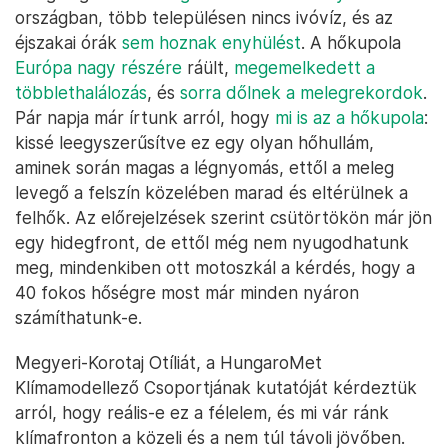
országban, több településen nincs ivóvíz, és az
éjszakai órák
sem hoznak enyhülést
. A hőkupola
Európa nagy részére
ráült,
megemelkedett a
többlethalálozás
, és
sorra dőlnek a melegrekordok
.
Pár napja már írtunk arról, hogy
mi is az a hőkupola
:
kissé leegyszerűsítve ez egy olyan hőhullám,
aminek során magas a légnyomás, ettől a meleg
levegő a felszín közelében marad és eltérülnek a
felhők. Az előrejelzések szerint csütörtökön már jön
egy hidegfront, de ettől még nem nyugodhatunk
meg, mindenkiben ott motoszkál a kérdés, hogy a
40 fokos hőségre most már minden nyáron
számíthatunk-e.
Megyeri-Korotaj Otíliát, a HungaroMet
Klímamodellező Csoportjának kutatóját kérdeztük
arról, hogy reális-e ez a félelem, és mi vár ránk
klímafronton a közeli és a nem túl távoli jövőben.