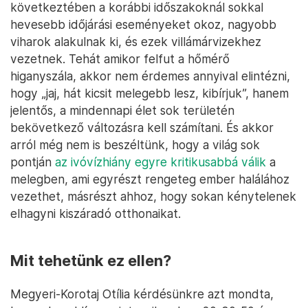
következtében a korábbi időszakoknál sokkal
hevesebb időjárási eseményeket okoz, nagyobb
viharok alakulnak ki, és ezek villámárvizekhez
vezetnek. Tehát amikor felfut a hőmérő
higanyszála, akkor nem érdemes annyival elintézni,
hogy „jaj, hát kicsit melegebb lesz, kibírjuk”, hanem
jelentős, a mindennapi élet sok területén
bekövetkező változásra kell számítani. És akkor
arról még nem is beszéltünk, hogy a világ sok
pontján
az ivóvízhiány egyre kritikusabbá válik
a
melegben, ami egyrészt rengeteg ember halálához
vezethet, másrészt ahhoz, hogy sokan kénytelenek
elhagyni kiszáradó otthonaikat.
Mit tehetünk ez ellen?
Megyeri-Korotaj Otília kérdésünkre azt mondta,