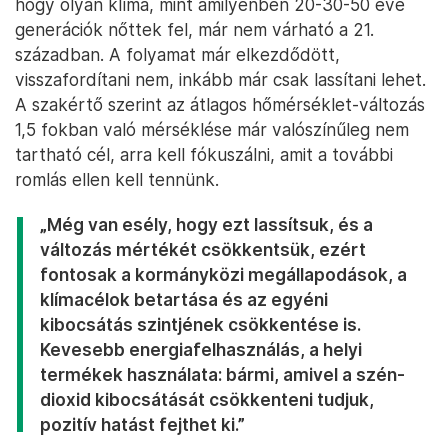
hogy olyan klíma, mint amilyenben 20-30-50 éve
generációk nőttek fel, már nem várható a 21.
században. A folyamat már elkezdődött,
visszafordítani nem, inkább már csak lassítani lehet.
A szakértő szerint az átlagos hőmérséklet-változás
1,5 fokban való mérséklése már valószínűleg nem
tartható cél, arra kell fókuszálni, amit a további
romlás ellen kell tennünk.
„Még van esély, hogy ezt lassítsuk, és a
változás mértékét csökkentsük, ezért
fontosak a kormányközi megállapodások, a
klímacélok betartása és az egyéni
kibocsátás szintjének csökkentése is.
Kevesebb energiafelhasználás, a helyi
termékek használata: bármi, amivel a szén-
dioxid kibocsátását csökkenteni tudjuk,
pozitív hatást fejthet ki.”