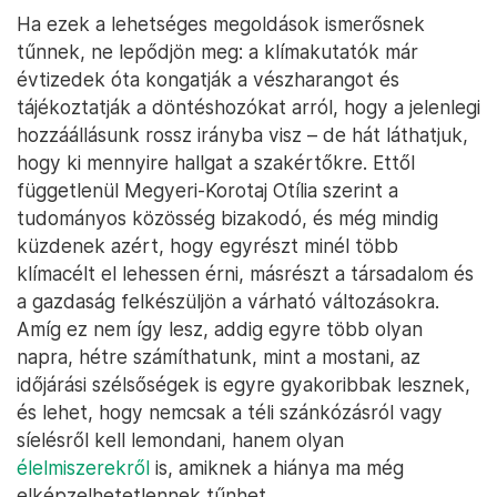
Ha ezek a lehetséges megoldások ismerősnek
tűnnek, ne lepődjön meg: a klímakutatók már
évtizedek óta kongatják a vészharangot és
tájékoztatják a döntéshozókat arról, hogy a jelenlegi
hozzáállásunk rossz irányba visz – de hát láthatjuk,
hogy ki mennyire hallgat a szakértőkre. Ettől
függetlenül Megyeri-Korotaj Otília szerint a
tudományos közösség bizakodó, és még mindig
küzdenek azért, hogy egyrészt minél több
klímacélt el lehessen érni, másrészt a társadalom és
a gazdaság felkészüljön a várható változásokra.
Amíg ez nem így lesz, addig egyre több olyan
napra, hétre számíthatunk, mint a mostani, az
időjárási szélsőségek is egyre gyakoribbak lesznek,
és lehet, hogy nemcsak a téli szánkózásról vagy
síelésről kell lemondani, hanem olyan
élelmiszerekről
is, amiknek a hiánya ma még
elképzelhetetlennek tűnhet.