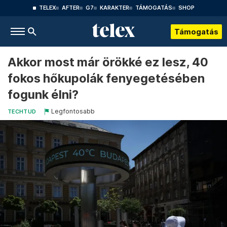
TELEX
AFTER
G7
KARAKTER
TÁMOGATÁS
SHOP
Támogatás
Akkor most már örökké ez lesz, 40
fokos hőkupolák fenyegetésében
fogunk élni?
Legfontosabb
TECHTUD