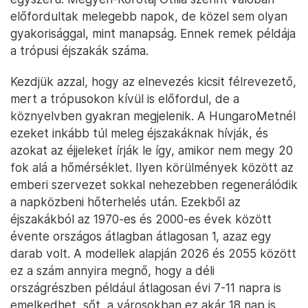
előfordultak melegebb napok, de közel sem olyan
gyakorisággal, mint manapság. Ennek remek példája
a trópusi éjszakák száma.
Kezdjük azzal, hogy az elnevezés kicsit félrevezető,
mert a trópusokon kívül is előfordul, de a
köznyelvben gyakran megjelenik. A HungaroMetnél
ezeket inkább túl meleg éjszakáknak hívják, és
azokat az éjjeleket írják le így, amikor nem megy 20
fok alá a hőmérséklet. Ilyen körülmények között az
emberi szervezet sokkal nehezebben regenerálódik
a napközbeni hőterhelés után. Ezekből az
éjszakákból az 1970-es és 2000-es évek között
évente országos átlagban átlagosan 1, azaz egy
darab volt. A modellek alapján 2026 és 2055 között
ez a szám annyira megnő, hogy a déli
országrészben például átlagosan évi 7-11 napra is
emelkedhet, sőt, a városokban ez akár 18 nap is