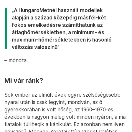
„A HungaroMetnél használt modellek
alapján a század közepéig másfél-két
fokos emelkedésre számíthatunk az
átlaghőmérsékletben, a minimum- és
maximum-hőmérsékletekben is hasonló
változás valószínű”
– mondta.
Mi vár ránk?
Sok ember az elmúlt évek egyre szélsőségesebb
nyarai után is csak legyint, mondván, az ő
gyerekkorában is volt hőség, az 1960–1970-es
években is nagyon meleg volt minden nyáron, a mai
fiatalok túllihegik a kánikulát. Ez azonban nem ilyen
egyszerű. Megyeri-Korotaj Otília szerint valóban