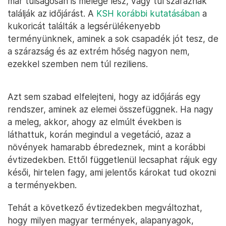
már túlságosan is melege lesz, vagy túl száraznak
találják az időjárást. A
KSH korábbi kutatásában
a
kukoricát találták a legsérülékenyebb
terményünknek, aminek a sok csapadék jót tesz, de
a szárazság és az extrém hőség nagyon nem,
ezekkel szemben nem túl reziliens.
Azt sem szabad elfelejteni, hogy az időjárás egy
rendszer, aminek az elemei összefüggnek. Ha nagy
a meleg, akkor, ahogy az elmúlt években is
láthattuk, korán megindul a vegetáció, azaz a
növények hamarabb ébredeznek, mint a korábbi
évtizedekben. Ettől függetlenül lecsaphat rájuk egy
késői, hirtelen fagy, ami jelentős károkat tud okozni
a terményekben.
Tehát a következő évtizedekben megváltozhat,
hogy milyen magyar termények, alapanyagok,