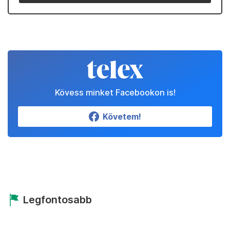
Kövess minket Facebookon is!
Követem!
Legfontosabb