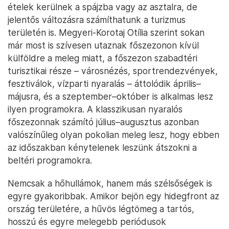
ételek kerülnek a spájzba vagy az asztalra, de
jelentős változásra számíthatunk a turizmus
területén is. Megyeri-Korotaj Otília szerint sokan
már most is szívesen utaznak főszezonon kívül
külföldre a meleg miatt, a főszezon szabadtéri
turisztikai része – városnézés, sportrendezvények,
fesztiválok, vízparti nyaralás – áttolódik április–
májusra, és a szeptember–október is alkalmas lesz
ilyen programokra. A klasszikusan nyaralós
főszezonnak számító július–augusztus azonban
valószínűleg olyan pokolian meleg lesz, hogy ebben
az időszakban kénytelenek leszünk átszokni a
beltéri programokra.
Nemcsak a hőhullámok, hanem más szélsőségek is
egyre gyakoribbak. Amikor bejön egy hidegfront az
ország területére, a hűvös légtömeg a tartós,
hosszú és egyre melegebb periódusok