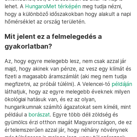
lehet. A
HungaroMet térképén
meg tudja nézni,
hogy a különböző időszakokban hogy alakult a napi
hőmérséklet az ország területén.
Mit jelent ez a felmelegedés a
gyakorlatban?
Az, hogy egyre melegebb lesz, nem csak azzal jár
majd, hogy akinek van pénze, az vesz egy klímát és
fizeti a magasabb áramszámlát (aki meg nem tudja
megfizetni, az próbál túlélni). A Velencei-tó
példáján
láthatjuk, hogy az egyre melegebb éveknek milyen
ökológiai hatásuk van, és ez az olyan,
hungarikumnak számító ágazatokat sem kíméli, mint
például a
borászat
. Egyre több déli zöldség és
gyümölcs érzi otthon magát Magyarországon, de ez
értelemszerűen azzal jár, hogy néhány növénynek