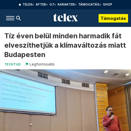
TELEX
AFTER
G7
KARAKTER
TÁMOGATÁS
SHOP
Támogatás
Tíz éven belül minden harmadik fát
elveszíthetjük a klímaváltozás miatt
Budapesten
Legfontosabb
TECHTUD