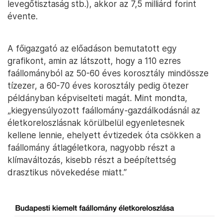
levegőtisztaság stb.), akkor az 7,5 milliárd forint
évente.
A főigazgató az előadáson bemutatott egy
grafikont, amin az látszott, hogy a 110 ezres
faállományból az 50-60 éves korosztály mindössze
tízezer, a 60-70 éves korosztály pedig ötezer
példányban képviselteti magát. Mint mondta,
„kiegyensúlyozott faállomány-gazdálkodásnál az
életkoreloszlásnak körülbelül egyenletesnek
kellene lennie, ehelyett évtizedek óta csökken a
faállomány átlagéletkora, nagyobb részt a
klímaváltozás, kisebb részt a beépítettség
drasztikus növekedése miatt.”