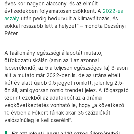
éves kor nagyon alacsony, és az elmúlt
évtizedekben folyamatosan csökkent. A
2022-es
aszály
után pedig bedurvult a klímaváltozás, és
sokkal rosszabb lett a helyzet” – mondta Dezsényi
Péter.
A faállomány egészségi állapotát mutató,
ötfokozatú skálán (amin az 1 az azonnal
lecserélendő, az 5 a teljesen egészséges fa) 3-ason
állt a mutató már 2022-ben is, de az utána eltelt
két év alatt újabb 0,5 jegyet romlott, jelenleg 2,5-
ön áll, ami gyorsan romló trendet jelez. A főigazgató
szerint ezekből az adatokból az a drámai
végkövetkeztetés vonható le, hogy „a következő
10 évben a Főkert fáinak akár 35 százalékát
valószínűleg le kell cserélni”.
Ez azt jelenti, hogy a 110 ezres állományból