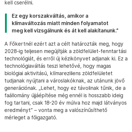
kell cserélni.
Ez egy korszakváltás, amikor a
klímaváltozás miatt minden folyamatot
meg kell vizsgálnunk és át kell alakítanunk.”
A Főkertnél ezért azt a célt határozták meg, hogy
2028-ig teljesen megújítják a zöldfelület-fenntartási
technológiát, és erről új kézikönyvet adjanak ki. Ez a
technológiaváltás teszi lehetővé, hogy magas
biológiai aktivitású, klímareziliens zöldfelületet
tudjanak nyújtani a városlakóknak, az utánunk jövő
generációnak. „Lehet, hogy ez távolinak tűnik, de a
faállomány újjáépítése még ennél is hosszabb ideig
fog tartani, csak 18-20 év múlva hoz majd látványos
eredményt” – vonta meg a valószínűsíthető
mérleget a főigazgató.