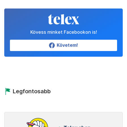
Kövess minket Facebookon is!
Követem!
Legfontosabb