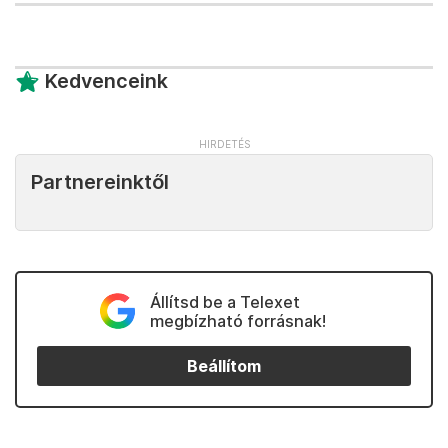
Kedvenceink
Partnereinktől
Állítsd be a Telexet
megbízható forrásnak!
Beállítom