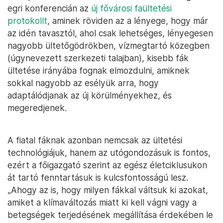
egri konferencián az
új fővárosi faültetési
protokollt
, aminek röviden az a lényege, hogy már
az idén tavasztól, ahol csak lehetséges, lényegesen
nagyobb ültetőgödrökben, vízmegtartó közegben
(úgynevezett szerkezeti talajban), kisebb fák
ültetése irányába fognak elmozdulni, amiknek
sokkal nagyobb az esélyük arra, hogy
adaptálódjanak az új körülményekhez, és
megeredjenek.
A fiatal fáknak azonban nemcsak az ültetési
technológiájuk, hanem az utógondozásuk is fontos,
ezért a főigazgató szerint az egész életciklusukon
át tartó fenntartásuk is kulcsfontosságú lesz.
„Ahogy az is, hogy milyen fákkal váltsuk ki azokat,
amiket a klímaváltozás miatt ki kell vágni vagy a
betegségek terjedésének megállítása érdekében le