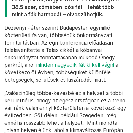
38,5 ezer, zömében idős fát – tehát több
mint a fák harmadát – elveszíthetjük.
Dezsényi Péter szerint Budapesten egymillió
közterületi fa van, többségük önkormányzati
fenntartásban. Az egri konferencia előadásán
felelevenítette a Telex cikkét a kőbányai
önkormányzat fenntartásában működő Óhegy
parkról, ahol
minden negyedik fát ki kell vágni
a
következő öt évben, többségüket különféle
betegségek, sérülések és kiszáradás miatt.
„Valószínűleg többé-kevésbé ez a helyzet a többi
kerületnél is, ahogy az egész országban ez a trend
vár ránk valamennyi közterületen a következő egy
évtizedben. Sőt délen, például Szegeden, még
ennél is rosszabb lehet a helyzet.” Mint mondta,
„olyan helyen élünk, ahol a klímaváltozás Európán