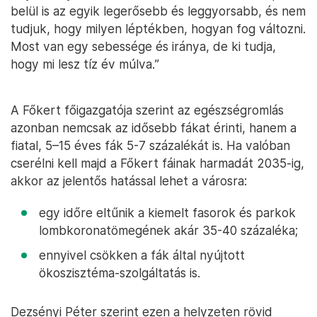
belül is az egyik legerősebb és leggyorsabb, és nem
tudjuk, hogy milyen léptékben, hogyan fog változni.
Most van egy sebessége és iránya, de ki tudja,
hogy mi lesz tíz év múlva.”
A Főkert főigazgatója szerint az egészségromlás
azonban nemcsak az idősebb fákat érinti, hanem a
fiatal, 5–15 éves fák 5-7 százalékát is. Ha valóban
cserélni kell majd a Főkert fáinak harmadát 2035-ig,
akkor az jelentős hatással lehet a városra:
egy időre eltűnik a kiemelt fasorok és parkok
lombkoronatömegének akár 35-40 százaléka;
ennyivel csökken a fák által nyújtott
ökoszisztéma-szolgáltatás is.
Dezsényi Péter szerint ezen a helyzeten rövid