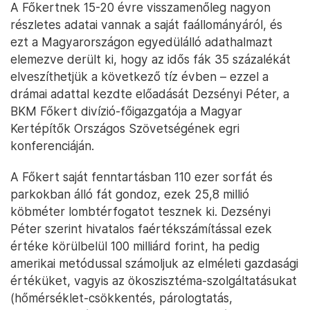
A Főkertnek 15-20 évre visszamenőleg nagyon
részletes adatai vannak a saját faállományáról, és
ezt a Magyarországon egyedülálló adathalmazt
elemezve derült ki, hogy az idős fák 35 százalékát
elveszíthetjük a következő tíz évben – ezzel a
drámai adattal kezdte előadását Dezsényi Péter, a
BKM Főkert divízió-főigazgatója a Magyar
Kertépítők Országos Szövetségének egri
konferenciáján.
A Főkert saját fenntartásban 110 ezer sorfát és
parkokban álló fát gondoz, ezek 25,8 millió
köbméter lombtérfogatot tesznek ki. Dezsényi
Péter szerint hivatalos faértékszámítással ezek
értéke körülbelül 100 milliárd forint, ha pedig
amerikai metódussal számoljuk az elméleti gazdasági
értéküket, vagyis az ökoszisztéma-szolgáltatásukat
(hőmérséklet-csökkentés, párologtatás,