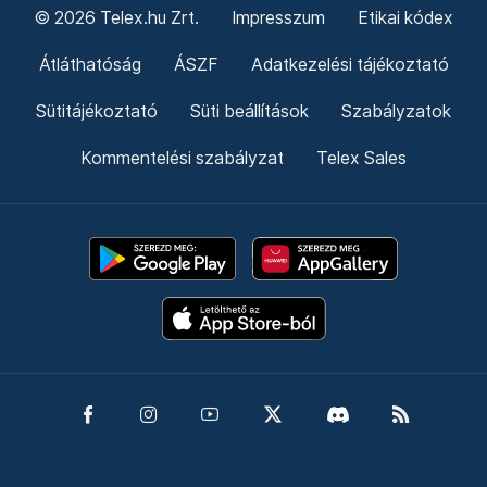
© 2026 Telex.hu Zrt.
Impresszum
Etikai kódex
Átláthatóság
ÁSZF
Adatkezelési tájékoztató
Sütitájékoztató
Süti beállítások
Szabályzatok
Kommentelési szabályzat
Telex Sales