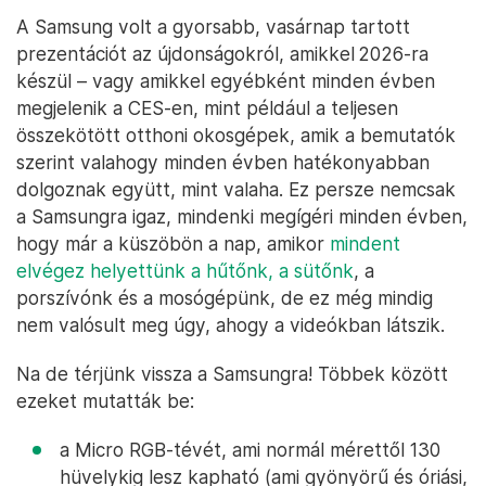
A Samsung volt a gyorsabb, vasárnap tartott
prezentációt az újdonságokról, amikkel 2026-ra
készül – vagy amikkel egyébként minden évben
megjelenik a CES-en, mint például a teljesen
összekötött otthoni okosgépek, amik a bemutatók
szerint valahogy minden évben hatékonyabban
dolgoznak együtt, mint valaha. Ez persze nemcsak
a Samsungra igaz, mindenki megígéri minden évben,
hogy már a küszöbön a nap, amikor
mindent
elvégez helyettünk a hűtőnk, a sütőnk
, a
porszívónk és a mosógépünk, de ez még mindig
nem valósult meg úgy, ahogy a videókban látszik.
Na de térjünk vissza a Samsungra! Többek között
ezeket mutatták be:
a Micro RGB-tévét, ami normál mérettől 130
hüvelykig lesz kapható (ami gyönyörű és óriási,