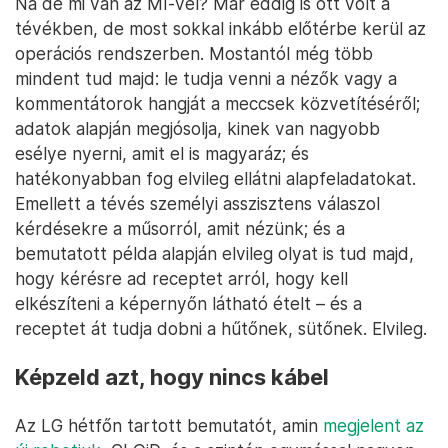
Na de mi van az MI-vel? Már eddig is ott volt a
tévékben, de most sokkal inkább előtérbe kerül az
operációs rendszerben. Mostantól még több
mindent tud majd: le tudja venni a nézők vagy a
kommentátorok hangját a meccsek közvetítéséről;
adatok alapján megjósolja, kinek van nagyobb
esélye nyerni, amit el is magyaráz; és
hatékonyabban fog elvileg ellátni alapfeladatokat.
Emellett a tévés személyi asszisztens válaszol
kérdésekre a műsorról, amit nézünk; és a
bemutatott példa alapján elvileg olyat is tud majd,
hogy kérésre ad receptet arról, hogy kell
elkészíteni a képernyőn látható ételt – és a
receptet át tudja dobni a hűtőnek, sütőnek. Elvileg.
Képzeld azt, hogy nincs kábel
Az LG hétfőn tartott bemutatót, amin
megjelent az