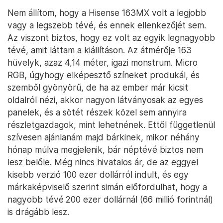
Nem állítom, hogy a Hisense 163MX volt a legjobb
vagy a legszebb tévé, és ennek ellenkezőjét sem.
Az viszont biztos, hogy ez volt az egyik legnagyobb
tévé, amit láttam a kiállításon. Az átmérője 163
hüvelyk, azaz 4,14 méter, igazi monstrum. Micro
RGB, úgyhogy elképesztő színeket produkál, és
szemből gyönyörű, de ha az ember már kicsit
oldalról nézi, akkor nagyon látványosak az egyes
panelek, és a sötét részek közel sem annyira
részletgazdagok, mint lehetnének. Ettől függetlenül
szívesen ajánlanám majd bárkinek, mikor néhány
hónap múlva megjelenik, bár néptévé biztos nem
lesz belőle. Még nincs hivatalos ár, de az eggyel
kisebb verzió 100 ezer dollárról indult, és egy
márkaképviselő szerint simán előfordulhat, hogy a
nagyobb tévé 200 ezer dollárnál (66 millió forintnál)
is drágább lesz.