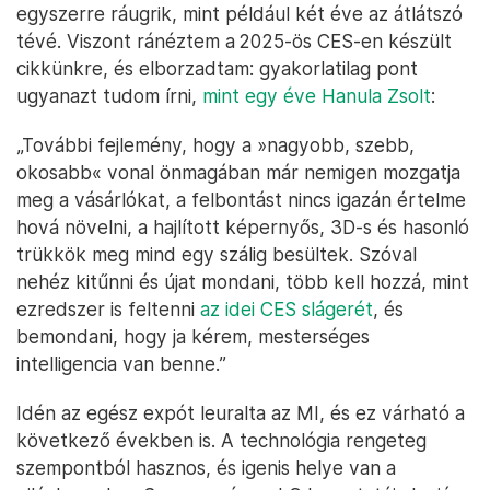
egyszerre ráugrik, mint például két éve az átlátszó
tévé. Viszont ránéztem a 2025-ös CES-en készült
cikkünkre, és elborzadtam: gyakorlatilag pont
ugyanazt tudom írni,
mint egy éve Hanula Zsolt
:
„További fejlemény, hogy a »nagyobb, szebb,
okosabb« vonal önmagában már nemigen mozgatja
meg a vásárlókat, a felbontást nincs igazán értelme
hová növelni, a hajlított képernyős, 3D-s és hasonló
trükkök meg mind egy szálig besültek. Szóval
nehéz kitűnni és újat mondani, több kell hozzá, mint
ezredszer is feltenni
az idei CES slágerét
, és
bemondani, hogy ja kérem, mesterséges
intelligencia van benne.”
Idén az egész expót leuralta az MI, és ez várható a
következő években is. A technológia rengeteg
szempontból hasznos, és igenis helye van a