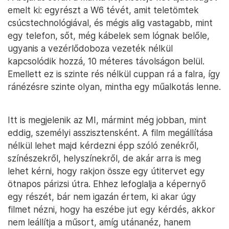
emelt ki: egyrészt a W6 tévét, amit teletömtek
csúcstechnológiával, és mégis alig vastagabb, mint
egy telefon, sőt, még kábelek sem lógnak belőle,
ugyanis a vezérlődoboza vezeték nélkül
kapcsolódik hozzá, 10 méteres távolságon belül.
Emellett ez is szinte rés nélkül cuppan rá a falra, így
ránézésre szinte olyan, mintha egy műalkotás lenne.
Itt is megjelenik az MI, mármint még jobban, mint
eddig, személyi asszisztensként. A film megállítása
nélkül lehet majd kérdezni épp szóló zenékről,
színészekről, helyszínekről, de akár arra is meg
lehet kérni, hogy rakjon össze egy útitervet egy
ötnapos párizsi útra. Ehhez lefoglalja a képernyő
egy részét, bár nem igazán értem, ki akar úgy
filmet nézni, hogy ha eszébe jut egy kérdés, akkor
nem leállítja a műsort, amíg utánanéz, hanem