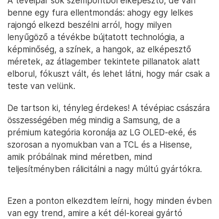
A tévéipar sok szempontból elképesztő, de van
benne egy fura ellentmondás: ahogy egy lelkes
rajongó elkezd beszélni arról, hogy milyen
lenyűgöző a tévékbe bújtatott technológia, a
képminőség, a színek, a hangok, az elképesztő
méretek, az átlagember tekintete pillanatok alatt
elborul, fókuszt vált, és lehet látni, hogy már csak a
teste van velünk.
De tartson ki, tényleg érdekes! A tévépiac császára
összességében még mindig a Samsung, de a
prémium kategória koronája az LG OLED-eké, és
szorosan a nyomukban van a TCL és a Hisense,
amik próbálnak mind méretben, mind
teljesítményben rálicitálni a nagy múltú gyártókra.
Ezen a ponton elkezdtem leírni, hogy minden évben
van egy trend, amire a két dél-koreai gyártó