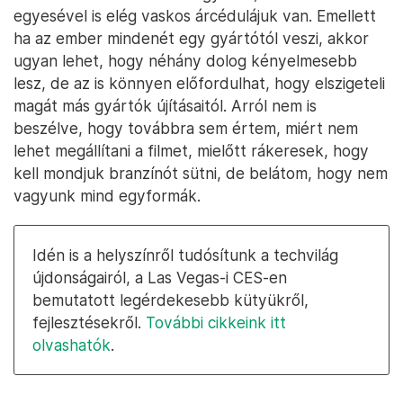
egyesével is elég vaskos árcédulájuk van. Emellett
ha az ember mindenét egy gyártótól veszi, akkor
ugyan lehet, hogy néhány dolog kényelmesebb
lesz, de az is könnyen előfordulhat, hogy elszigeteli
magát más gyártók újításaitól. Arról nem is
beszélve, hogy továbbra sem értem, miért nem
lehet megállítani a filmet, mielőtt rákeresek, hogy
kell mondjuk branzínót sütni, de belátom, hogy nem
vagyunk mind egyformák.
Idén is a helyszínről tudósítunk a techvilág
újdonságairól, a Las Vegas-i CES-en
bemutatott legérdekesebb kütyükről,
fejlesztésekről.
További cikkeink itt
olvashatók
.