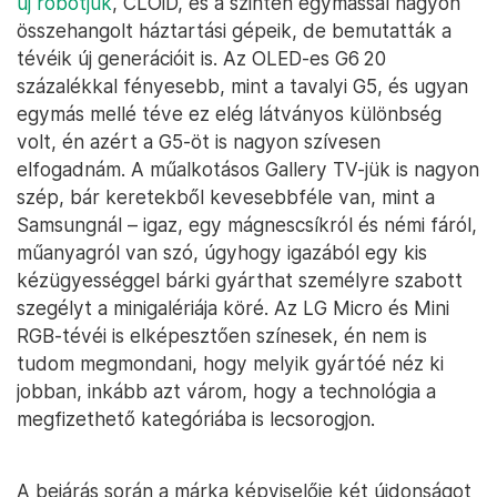
új robotjuk
, CLOiD, és a szintén egymással nagyon
összehangolt háztartási gépeik, de bemutatták a
tévéik új generációit is. Az OLED-es G6 20
százalékkal fényesebb, mint a tavalyi G5, és ugyan
egymás mellé téve ez elég látványos különbség
volt, én azért a G5-öt is nagyon szívesen
elfogadnám. A műalkotásos Gallery TV-jük is nagyon
szép, bár keretekből kevesebbféle van, mint a
Samsungnál – igaz, egy mágnescsíkról és némi fáról,
műanyagról van szó, úgyhogy igazából egy kis
kézügyességgel bárki gyárthat személyre szabott
szegélyt a minigalériája köré. Az LG Micro és Mini
RGB-tévéi is elképesztően színesek, én nem is
tudom megmondani, hogy melyik gyártóé néz ki
jobban, inkább azt várom, hogy a technológia a
megfizethető kategóriába is lecsorogjon.
A bejárás során a márka képviselője két újdonságot