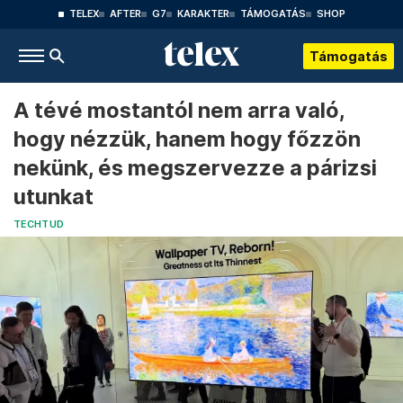
TELEX
AFTER
G7
KARAKTER
TÁMOGATÁS
SHOP
Támogatás
A tévé mostantól nem arra való,
hogy nézzük, hanem hogy főzzön
nekünk, és megszervezze a párizsi
utunkat
TECHTUD