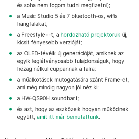
és soha nem fogom tudni megfizetni);
a Music Studio 5 és 7 bluetooth-os, wifis
hangfalakat;
a Freestyle+-t, a
hordozható projektoruk
új,
kicsit fényesebb verzióját;
az OLED-tévéik új generációját, amiknek az
egyik leglátványosabb tulajdonságuk, hogy
hézag nélkül cuppannak a falra;
a műalkotások mutogatására szánt Frame-et,
ami még mindig nagyon jól néz ki;
a HW-QS90H soundbart;
és azt, hogy az eszközeik hogyan működnek
együtt,
amit itt már bemutattunk
.