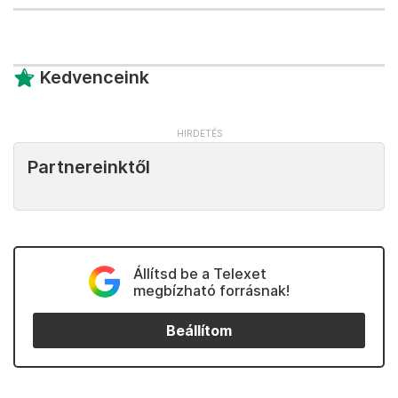
Kedvenceink
Partnereinktől
Állítsd be a Telexet
megbízható forrásnak!
Beállítom