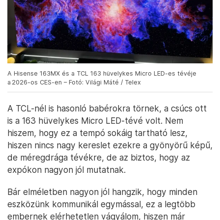
A Hisense 163MX és a TCL 163 hüvelykes Micro LED-es tévéje
a 2026-os CES-en – Fotó: Világi Máté / Telex
A TCL-nél is hasonló babérokra törnek, a csúcs ott
is a 163 hüvelykes Micro LED-tévé volt. Nem
hiszem, hogy ez a tempó sokáig tartható lesz,
hiszen nincs nagy kereslet ezekre a gyönyörű képű,
de méregdrága tévékre, de az biztos, hogy az
expókon nagyon jól mutatnak.
Bár elméletben nagyon jól hangzik, hogy minden
eszközünk kommunikál egymással, ez a legtöbb
embernek elérhetetlen vágyálom, hiszen már