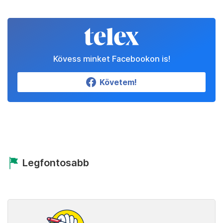
Kövess minket Facebookon is!
Követem!
Legfontosabb