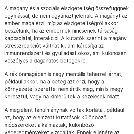
A magány és a szociális elszigeteltség összefüggnek
egymással, de nem ugyanazt jelentik. A magányt az
ember maga érzi, míg az elszigeteltségről akkor
beszélünk, ha az embernek nincsenek társasági
kapcsolatai, interakciói. A kutatók szerint a magány
stresszreakciót válthat ki, ami károsítja az
immunrendszert és gyulladást okoz, ami különösen
veszélyes a daganatos betegekre.
A rák önmagában is nagy mentális teherrel járhat,
például akkor, ha a beteg azt érzi, hogy a
környezete, szerettei nem értik meg, min is megy
keresztül, vagy ha kimerültek a kezelések miatt.
A megjelent tanulmánynak voltak korlátai, például
az, hogy az elemzett kutatások különböző
módszereket alkalmaztak, különböző
végeredményeket vizsgáltak. Ennek ellenére az