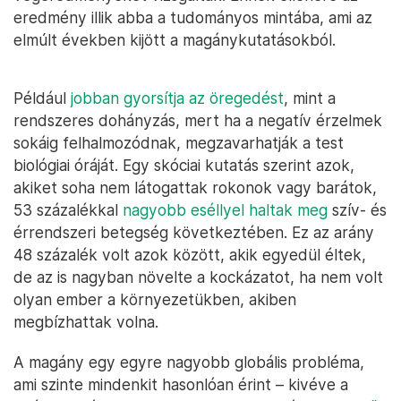
eredmény illik abba a tudományos mintába, ami az
elmúlt években kijött a magánykutatásokból.
Például
jobban gyorsítja az öregedést
, mint a
rendszeres dohányzás, mert ha a negatív érzelmek
sokáig felhalmozódnak, megzavarhatják a test
biológiai óráját. Egy skóciai kutatás szerint azok,
akiket soha nem látogattak rokonok vagy barátok,
53 százalékkal
nagyobb eséllyel haltak meg
szív- és
érrendszeri betegség következtében. Ez az arány
48 százalék volt azok között, akik egyedül éltek,
de az is nagyban növelte a kockázatot, ha nem volt
olyan ember a környezetükben, akiben
megbízhattak volna.
A magány egy egyre nagyobb globális probléma,
ami szinte mindenkit hasonlóan érint – kivéve a