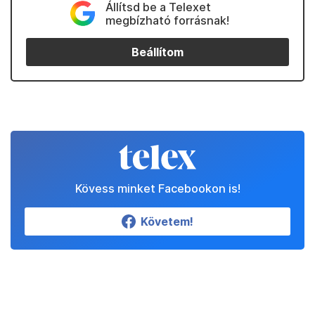
Állítsd be a Telexet
megbízható forrásnak!
Beállítom
Kövess minket Facebookon is!
Követem!