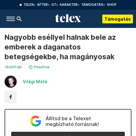
TELEX
AFTER
G7
KARAKTER
TÁMOGATÁS
SHOP
Támogatás
Nagyobb eséllyel halnak bele az
emberek a daganatos
betegségekbe, ha magányosak
frissítve
TECHTUD
Világi Máté
Állítsd be a Telexet
megbízható forrásnak!