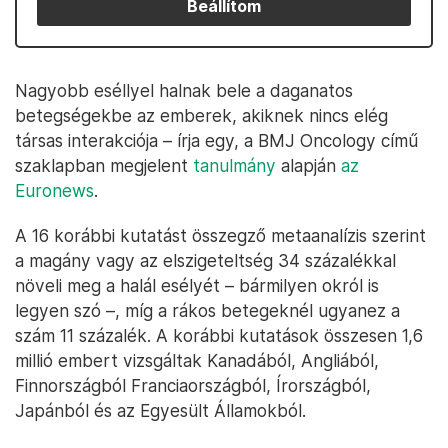
Beállítom
Nagyobb eséllyel halnak bele a daganatos
betegségekbe az emberek, akiknek nincs elég
társas interakciója – írja egy, a BMJ Oncology című
szaklapban megjelent
tanulmány
alapján
az
Euronews
.
A 16 korábbi kutatást összegző metaanalízis szerint
a magány vagy az elszigeteltség 34 százalékkal
növeli meg a halál esélyét – bármilyen okról is
legyen szó –, míg a rákos betegeknél ugyanez a
szám 11 százalék. A korábbi kutatások összesen 1,6
millió embert vizsgáltak Kanadából, Angliából,
Finnországból Franciaországból, Írországból,
Japánból és az Egyesült Államokból.