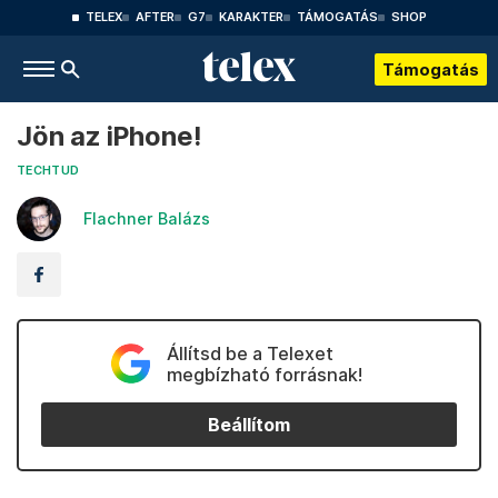
TELEX
AFTER
G7
KARAKTER
TÁMOGATÁS
SHOP
Támogatás
Jön az iPhone!
TECHTUD
Flachner Balázs
Állítsd be a Telexet
megbízható forrásnak!
Beállítom