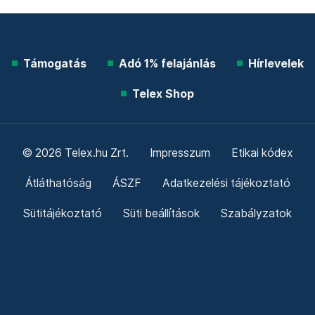
Támogatás
Adó 1% felajánlás
Hírlevelek
Telex Shop
© 2026 Telex.hu Zrt.
Impresszum
Etikai kódex
Átláthatóság
ÁSZF
Adatkezelési tájékoztató
Sütitájékoztató
Süti beállítások
Szabályzatok
Kommentelési szabályzat
Telex Sales