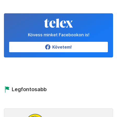
Kövess minket Facebookon is!
Követem!
Legfontosabb