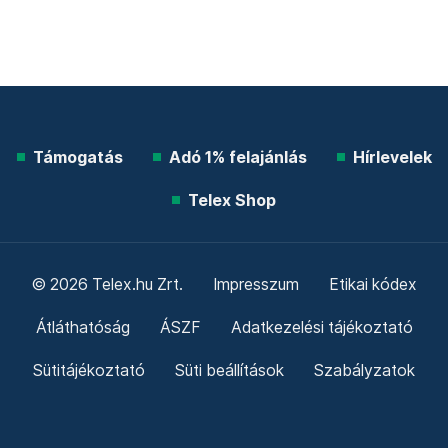
Támogatás
Adó 1% felajánlás
Hírlevelek
Telex Shop
© 2026 Telex.hu Zrt.
Impresszum
Etikai kódex
Átláthatóság
ÁSZF
Adatkezelési tájékoztató
Sütitájékoztató
Süti beállítások
Szabályzatok
Kommentelési szabályzat
Telex Sales