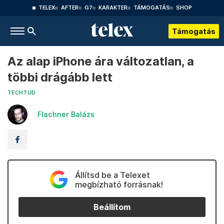
TELEX
AFTER
G7
KARAKTER
TÁMOGATÁS
SHOP
Támogatás
Az alap iPhone ára változatlan, a
többi drágább lett
TECHTUD
Flachner Balázs
Állítsd be a Telexet
megbízható forrásnak!
Beállítom