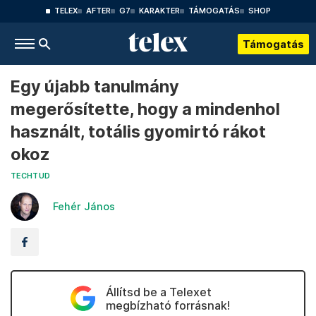
TELEX
AFTER
G7
KARAKTER
TÁMOGATÁS
SHOP
Támogatás
Egy újabb tanulmány
megerősítette, hogy a mindenhol
használt, totális gyomirtó rákot
okoz
TECHTUD
Fehér János
Állítsd be a Telexet
megbízható forrásnak!