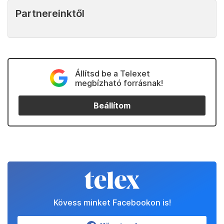
Partnereinktől
Állítsd be a Telexet
megbízható forrásnak!
Beállítom
Kövess minket Facebookon is!