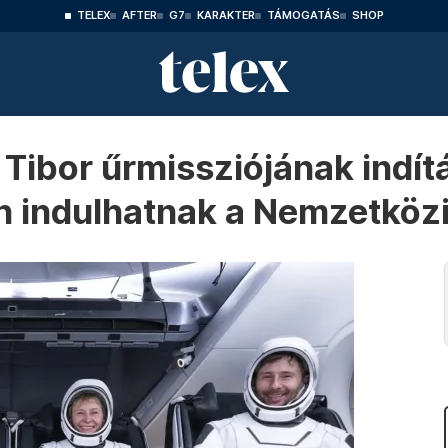
TELEX
AFTER
G7
KARAKTER
TÁMOGATÁS
SHOP
Tibor űrmissziójának indít
n indulhatnak a Nemzetközi