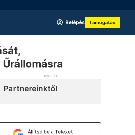
Belépés
Támogatás
ását,
 Űrállomásra
Partnereinktől
Állítsd be a Telexet