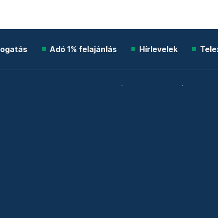
ogatás
Adó 1% felajánlás
Hírlevelek
Tele
Impresszum
Etikai kódex
Átláthatóság
ÁSZF
A
Süti beállítások
Szabályzatok
Kommentelési szabály