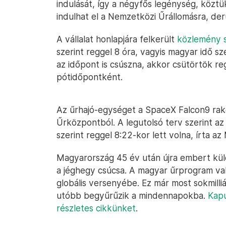
indulását, így a négyfős legénység, közt
indulhat el a Nemzetközi Űrállomásra, der
A vállalat honlapjára felkerült
közlemény s
szerint reggel 8 óra, vagyis magyar idő sz
az időpont is csúszna, akkor csütörtök r
pótidőpontként.
Az űrhajó-egységet a SpaceX Falcon9 rakét
Űrközpontból. A legutolsó terv szerint az
szerint reggel 8:22-kor lett volna, írta az
Magyarország 45 év után újra embert küld
a jéghegy csúcsa. A magyar űrprogram való
globális versenyébe. Ez már most sokmilli
utóbb begyűrűzik a mindennapokba.
Kapu
részletes cikkünket
.