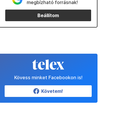
megbízható forrásnak!
Beállítom
Kövess minket Facebookon is!
Követem!