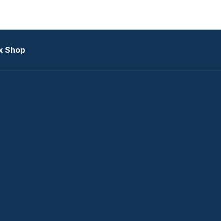
x Shop
datkezelési tájékoztató
zat
Telex Sales