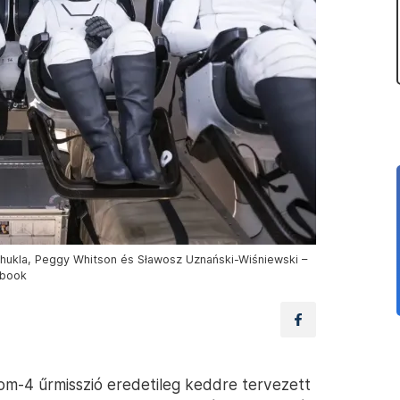
Shukla, Peggy Whitson és Sławosz Uznański-Wiśniewski –
ebook
iom-4 űrmisszió eredetileg keddre tervezett