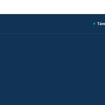
Tám
© 2026 Telex.hu Zrt.
Sütitájékoztató