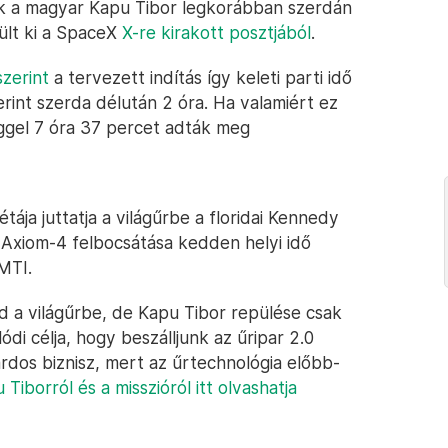
ük a magyar Kapu Tibor legkorábban szerdán
ült ki a SpaceX
X-re kirakott posztjából
.
zerint
a tervezett indítás így keleti parti idő
erint szerda délután 2 óra. Ha valamiért ez
eggel 7 óra 37 percet adták meg
ája juttatja a világűrbe a floridai Kennedy
 Axiom-4 felbocsátása kedden helyi idő
 MTI.
 a világűrbe, de Kapu Tibor repülése csak
di célja, hogy beszálljunk az űripar 2.0
árdos biznisz, mert az űrtechnológia előbb-
 Tiborról és a misszióról itt olvashatja