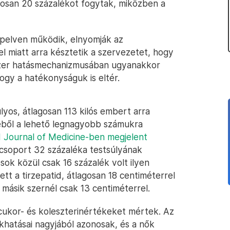
agosan 20 százalékot fogytak, miközben a
lapelven működik, elnyomják az
l miatt arra késztetik a szervezetet, hogy
t szer hatásmechanizmusában ugyanakkor
gy a hatékonyságuk is eltér.
úlyos, átlagosan 113 kilós embert arra
éből a lehető legnagyobb számukra
 Journal of Medicine-ben megjelent
 csoport 32 százaléka testsúlyának
ok közül csak 16 százalék volt ilyen
tett a tirzepatid, átlagosan 18 centiméterrel
másik szernél csak 13 centiméterrel.
cukor- és koleszterinértékeket mértek. Az
khatásai nagyjából azonosak, és a nők