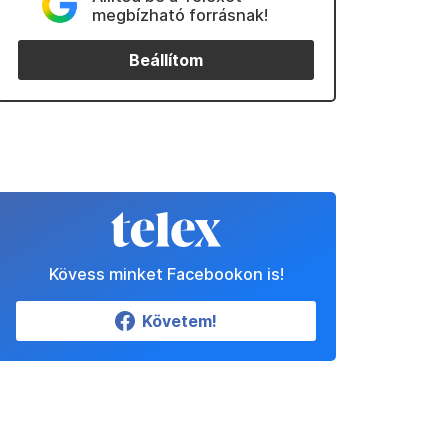
megbízható forrásnak!
Beállítom
Kövess minket Facebookon is!
Követem!