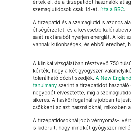
értek el, de a tirzepatidot használók átl
szemaglutidosok csak 14-et,
írta a BBC
.
A tirzepatid és a szemaglutid is azonos a
éhségérzetet, és a kevesebb kalóriabevite
saját raktáraiból nyerjen energiát. A ké
vannak különbségek, és ebből eredhet, ho
A klinikai vizsgálatban résztvevő 750 túls
kérték, hogy a két gyógyszer valamelyik
tolerálható dózist szedjék.
A New England
tanulmány
szerint a tirzepatidot használó
negyedét elvesztette, míg a szemaglutidos
sikeres. A haskörfogatnál is jobban teljesí
csökkent az azt használóknál, miközben a 
A tirzepatidosoknál jobb vérnyomás-. vér
is kiderült, hogy mindkét gyógyszer mellé