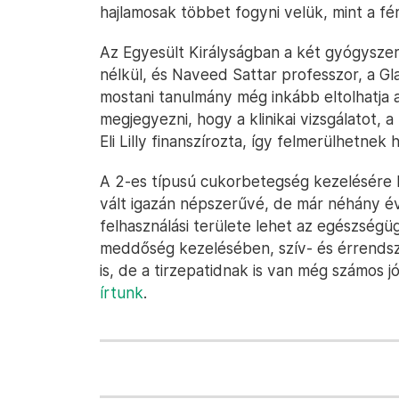
hajlamosak többet fogyni velük, mint a fér
Az Egyesült Királyságban a két gyógyszer
nélkül, és Naveed Sattar professzor, a G
mostani tanulmány még inkább eltolhatja
megjegyezni, hogy a klinikai vizsgálatot,
Eli Lilly finanszírozta, így felmerülhetnek 
A 2-es típusú cukorbetegség kezelésére k
vált igazán népszerűvé, de már néhány év
felhasználási területe lehet az egészség
meddőség kezelésében, szív- és érrendsz
is, de a tirzepatidnak is van még számos 
írtunk
.