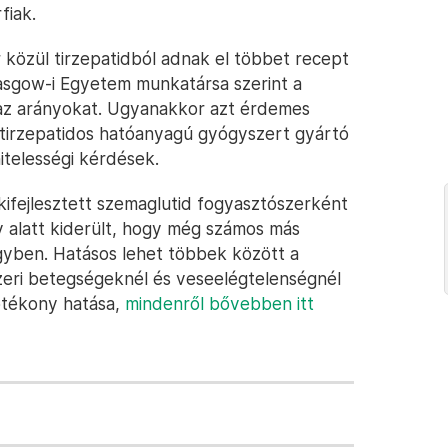
fiak.
 közül tirzepatidból adnak el többet recept
lasgow-i Egyetem munkatársa szerint a
 az arányokat. Ugyanakkor azt érdemes
 a tirzepatidos hatóanyagú gyógyszert gyártó
hitelességi kérdések.
ifejlesztett szemaglutid fogyasztószerként
 alatt kiderült, hogy még számos más
ügyben. Hatásos lehet többek között a
eri betegségeknél és veseelégtelenségnél
jótékony hatása,
mindenről bővebben itt