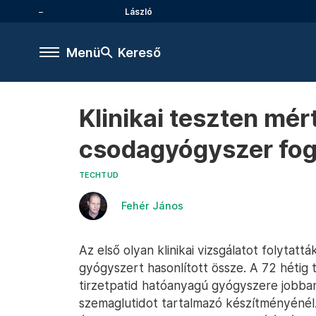
László
Menü
Kereső
Klinikai teszten mé
csodagyógyszer fog
TECHTUD
Fehér János
Az első olyan klinikai vizsgálatot folytatt
gyógyszert hasonlított össze. A 72 hétig ta
tirzetpatid hatóanyagú gyógyszere jobba
szemaglutidot tartalmazó készítményénél