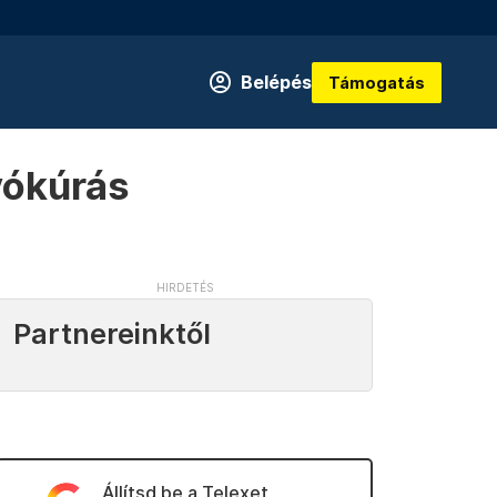
Belépés
Támogatás
yókúrás
Partnereinktől
Állítsd be a Telexet