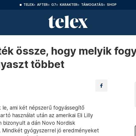
TELEX
AFTER
G7
KARAKTER
TÁMOGATÁS
SHOP
rték össze, hogy melyik fog
yaszt többet
ák le, ami két népszerű fogyássegítő
rtó használat után az amerikai Eli Lilly
n bizonyult a dán Novo Nordisk
. Mindkét gyógyszerrel jó eredményeket