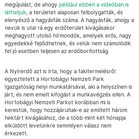
megújulást, de ahogy
például ebben a videóban is
láthatjuk
, a területet alaposan felbolygatták, és
elenyésző a hagyásfák száma. A hagyásfák, ahogy a
nevük is utal rá egy erdőterület kivágásakor
meghagyott utolsó hírmondók, amelyek erős, nagy
egyedekké fejlődhetnek, és velük nem számolódik
fel jó esetben teljesen az erdőborítottság.
A Nyírerdő azt is írta, hogy a fakitermelésről
egyeztetett a Hortobágyi Nemzeti Park
Igazgatóság helyi munkatársával, aki a helyszínen is
járt, és nem emelt kifogást a munkavégzés ellen. A
Hortobágyi Nemzeti Parkot korábban mi is
kerestük, hogy hozzájárultak-e az említett három
hektárt kivágásához, de a több mint két hónapja
elküldött levelünkre semmilyen válasz nem
érkezett.