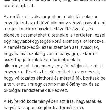
erdő felújítását.
Az erdészeti szakzsargonban a felújítás sokszor
egyet jelent az ott lévő állomány végvágásával, ami
a teljes lombkoronaszint eltávolításával jár, és
előnevelt csemetéket ültetnek el a területen, ezzel
egy nagyjából egységes korú állományt létrehozva.
A természetvédők ezzel szemben azt javasolják,
hogy ha már szükség van a faanyagra, akkor ne
összefüggő területeken termeljenek le
állományokat, hanem egy-egy fát vágjanak csak ki
egyszerre. Ezzel azt is elősegíthetik az erdészek,
hogy változatos életkorú és méretű fák borítsák be
a területet, ami egy csomó más élőlénynek és az
ökológiai rendszernek is kedvez.
A Nyírerdő közleményében azt írta, hagyásfák és
hagyásfacsoport segítheti a természetes