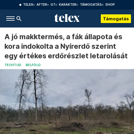
TELEX
AFTER
G7
KARAKTER
TÁMOGATÁS
SHOP
Támogatás
A jó makktermés, a fák állapota és
kora indokolta a Nyírerdő szerint
egy értékes erdőrészlet letarolását
TECHTUD
BELFÖLD