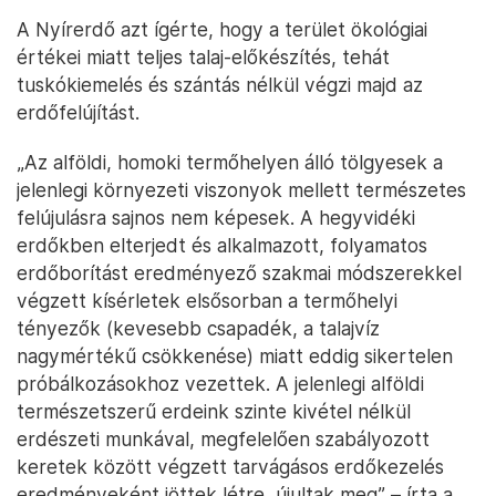
A Nyírerdő azt ígérte, hogy a terület ökológiai
értékei miatt teljes talaj-előkészítés, tehát
tuskókiemelés és szántás nélkül végzi majd az
erdőfelújítást.
„Az alföldi, homoki termőhelyen álló tölgyesek a
jelenlegi környezeti viszonyok mellett természetes
felújulásra sajnos nem képesek. A hegyvidéki
erdőkben elterjedt és alkalmazott, folyamatos
erdőborítást eredményező szakmai módszerekkel
végzett kísérletek elsősorban a termőhelyi
tényezők (kevesebb csapadék, a talajvíz
nagymértékű csökkenése) miatt eddig sikertelen
próbálkozásokhoz vezettek. A jelenlegi alföldi
természetszerű erdeink szinte kivétel nélkül
erdészeti munkával, megfelelően szabályozott
keretek között végzett tarvágásos erdőkezelés
eredményeként jöttek létre, újultak meg” – írta a