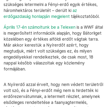
szükséges letermelni a Fényi-erdő egyik értékes,
háromhektáros területét – derült ki
az
erdőgazdaság honlapján megjelent
tájékoztatóból.
Április 17-én számoltunk be a Telexen
is a WWF által
is megerősített információk alapján, hogy Bátorliget
közelében egy értékes alföldi erdőt vágtak tarra.
Már akkor kerestük a Nyírerdőt azért, hogy
megtudjuk, miért volt szükséges ez, és milyen
engedélyekkel rendelkeztek, de csak most, 18
nappal később válaszoltak egy közlemény
formájában.
A Nyírerdő azzal érvelt, hogy nem védett területről
volt szó, és a Fényi-erdőt még nem is hirdették ki
erdőrezervátumnak, a letermelt részlet, amelynek
elsődleges rendeltetése a faanyagtermelés,