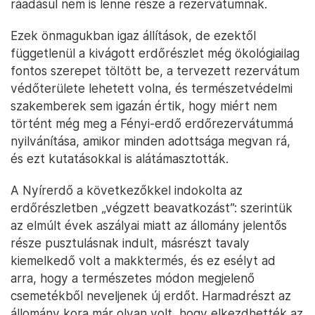
ráadásul nem is lenne része a rezervátumnak.
Ezek önmagukban igaz állítások, de ezektől
függetlenül a kivágott erdőrészlet még ökológiailag
fontos szerepet töltött be, a tervezett rezervátum
védőterülete lehetett volna, és természetvédelmi
szakemberek sem igazán értik, hogy miért nem
történt még meg a Fényi-erdő erdőrezervátummá
nyilvánítása, amikor minden adottsága megvan rá,
és ezt kutatásokkal is alátámasztották.
A Nyírerdő a következőkkel indokolta az
erdőrészletben „végzett beavatkozást”: szerintük
az elmúlt évek aszályai miatt az állomány jelentős
része pusztulásnak indult, másrészt tavaly
kiemelkedő volt a makktermés, és ez esélyt ad
arra, hogy a természetes módon megjelenő
csemetékből neveljenek új erdőt. Harmadrészt az
állomány kora már olyan volt, hogy elkezdhették az